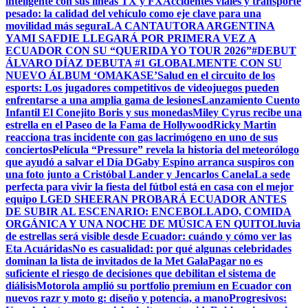
inteligente con sus líneas TX y FX
Accidentes viales y transporte
pesado: la calidad del vehículo como eje clave para una
movilidad más segura
LA CANTAUTORA ARGENTINA
YAMI SAFDIE LLEGARÁ POR PRIMERA VEZ A
ECUADOR CON SU “QUERIDA YO TOUR 2026”
#DEBUT
ÁLVARO DÍAZ DEBUTA #1 GLOBALMENTE CON SU
NUEVO ÁLBUM ‘OMAKASE’
Salud en el circuito de los
esports: Los jugadores competitivos de videojuegos pueden
enfrentarse a una amplia gama de lesiones
Lanzamiento Cuento
Infantil El Conejito Boris y sus monedas
Miley Cyrus recibe una
estrella en el Paseo de la Fama de Hollywood
Ricky Martin
reacciona tras incidente con gas lacrimógeno en uno de sus
conciertos
Película “Pressure” revela la historia del meteorólogo
que ayudó a salvar el Día D
Gaby Espino arranca suspiros con
una foto junto a Cristóbal Lander y Jencarlos Canela
La sede
perfecta para vivir la fiesta del fútbol está en casa con el mejor
equipo LG
ED SHEERAN PROBARÁ ECUADOR ANTES
DE SUBIR AL ESCENARIO: ENCEBOLLADO, COMIDA
ORGÁNICA Y UNA NOCHE DE MÚSICA EN QUITO
Lluvia
de estrellas será visible desde Ecuador: cuándo y cómo ver las
Eta Acuáridas
No es casualidad: por qué algunas celebridades
dominan la lista de invitados de la Met Gala
Pagar no es
suficiente el riesgo de decisiones que debilitan el sistema de
diálisis
Motorola amplió su portfolio premium en Ecuador con
nuevos razr y moto g: diseño y potencia, a mano
Progresivos: