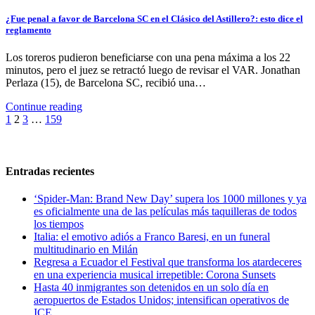
¿Fue penal a favor de Barcelona SC en el Clásico del Astillero?: esto dice el
reglamento
Los toreros pudieron beneficiarse con una pena máxima a los 22
minutos, pero el juez se retractó luego de revisar el VAR. Jonathan
Perlaza (15), de Barcelona SC, recibió una…
Continue reading
Paginación
1
2
3
…
159
de
entradas
Entradas recientes
‘Spider-Man: Brand New Day’ supera los 1000 millones y ya
es oficialmente una de las películas más taquilleras de todos
los tiempos
Italia: el emotivo adiós a Franco Baresi, en un funeral
multitudinario en Milán
Regresa a Ecuador el Festival que transforma los atardeceres
en una experiencia musical irrepetible: Corona Sunsets
Hasta 40 inmigrantes son detenidos en un solo día en
aeropuertos de Estados Unidos; intensifican operativos de
ICE