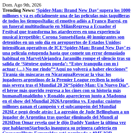
Saltar
Dom. Ago 9th, 2026
al
Trending News:
‘Spider-Man: Brand New Day’ supera los 1000
contenido
millones y ya es oficialmente una de las películas más taquilleras
de todos los tiempos
Italia: el emotivo adiós a Franco Baresi, en
un funeral multitudinario en Milán
Regresa a Ecuador el
Festival que transforma los atardeceres en una experiencia
musical irrepetible: Corona Sunsets
Hasta 40 inmigrantes son
detenidos en un solo día en aeropuertos de Estados Unidos;
intensifican operativos de ICE
‘Spider-Man: Brand New Day’ es
una película estupenda hasta que comete un error demasiado
habitual en Marvel
​Alejandra Jaramillo rompe el silencio tras su
salida de ‘Siéntese quien pueda’: “Estoy tranquila con m i
actuar (…) No me rindo”
“Aquí no volverá a haber elecciones”
Tiranía sin máscaras en Nicaragua
Revocar la visa: los
jugadores argentinos de la Premier League reciben la noticia
más severa tras el Mundial 20 26
“Spider-Man: Un Nuevo Día”,
el héroe más querido regresa a los cines con su historia más
humana
Ronaldinho y Ronaldo aparecieron junto a Madonna
en el show del Mundial 2026
Argentina vs. España: cuántos
millones ganan el campeón y el subcampeón del Mundial
2026
Le pegó desde atrás: La agresión de Jude Bellingham a un
jugador de Argentina tras quedar eliminado del Mundi al
2026
Don Omar revela qué le dijo Daddy Yankee la última vez
que hablaron
Starbucks inaugura su primera cafetería en