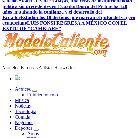
sencillo “Valió la Pena”.
Guayas, una crisis de institucionalidad
política sin precedentes en Ecuador
Banco del Pichincha 120
años impulsando la confianza y el desarrollo del
Ecuador
Estudio: los 10 destinos que marcan el pulso del viajero
ecuatoriano
LUIS FONSI REGRESA A MÉXICO CON EL
ÉXITO DE “CAMBIARÉ”
Modelos Famosas Artistas ShowGirls
Actrices
Entretenimiento
Musica
Noticias
Tecnologia
Comida
Negocios
Deportes
Autos