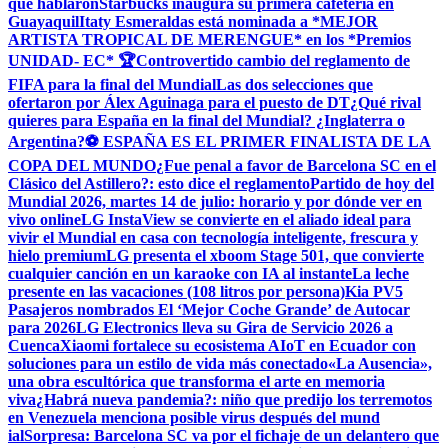
que hablaron
Starbucks inaugura su primera cafetería en
Guayaquil
Itaty Esmeraldas está nominada a *MEJOR
ARTISTA TROPICAL DE MERENGUE* en los *Premios
UNIDAD- EC* 🏆
Controvertido cambio del reglamento de
FIFA para la final del Mundial
Las dos selecciones que
ofertaron por Álex Aguinaga para el puesto de DT
¿Qué rival
quieres para España en la final del Mundial? ¿Inglaterra o
Argentina?
⚽ ESPAÑA ES EL PRIMER FINALISTA DE LA
COPA DEL MUNDO
¿Fue penal a favor de Barcelona SC en el
Clásico del Astillero?: esto dice el reglamento
Partido de hoy del
Mundial 2026, martes 14 de julio: horario y por dónde ver en
vivo online
LG InstaView se convierte en el aliado ideal para
vivir el Mundial en casa con tecnología inteligente, frescura y
hielo premium
LG presenta el xboom Stage 501, que convierte
cualquier canción en un karaoke con IA al instante
La leche
presente en las vacaciones (108 litros por persona)
Kia PV5
Pasajeros nombrados El ‘Mejor Coche Grande’ de Autocar
para 2026
LG Electronics lleva su Gira de Servicio 2026 a
Cuenca
Xiaomi fortalece su ecosistema AIoT en Ecuador con
soluciones para un estilo de vida más conectado
«La Ausencia»,
una obra escultórica que transforma el arte en memoria
viva
¿Habrá nueva pandemia?: niño que predijo los terremotos
en Venezuela menciona posible virus después del mund
ial
Sorpresa: Barcelona SC va por el fichaje de un delantero que