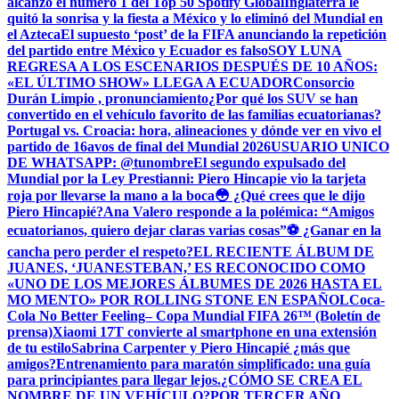
alcanzó el número 1 del Top 50 Spotify Global
Inglaterra le
quitó la sonrisa y la fiesta a México y lo eliminó del Mundial en
el Azteca
El supuesto ‘post’ de la FIFA anunciando la repetición
del partido entre México y Ecuador es falso
SOY LUNA
REGRESA A LOS ESCENARIOS DESPUÉS DE 10 AÑOS:
«EL ÚLTIMO SHOW» LLEGA A ECUADOR
Consorcio
Durán Limpio , pronunciamiento
¿Por qué los SUV se han
convertido en el vehículo favorito de las familias ecuatorianas?
Portugal vs. Croacia: hora, alineaciones y dónde ver en vivo el
partido de 16avos de final del Mundial 2026
USUARIO UNICO
DE WHATSAPP: @tunombre
El segundo expulsado del
Mundial por la Ley Prestianni: Piero Hincapie vio la tarjeta
roja por llevarse la mano a la boca
😳 ¿Qué crees que le dijo
Piero Hincapié?
Ana Valero responde a la polémica: “Amigos
ecuatorianos, quiero dejar claras varias cosas”
⚽ ¿Ganar en la
cancha pero perder el respeto?
EL RECIENTE ÁLBUM DE
JUANES, ‘JUANESTEBAN,’ ES RECONOCIDO COMO
«UNO DE LOS MEJORES ÁLBUMES DE 2026 HASTA EL
MO MENTO» POR ROLLING STONE EN ESPAÑOL
Coca-
Cola No Better Feeling– Copa Mundial FIFA 26™ (Boletín de
prensa)
Xiaomi 17T convierte al smartphone en una extensión
de tu estilo
Sabrina Carpenter y Piero Hincapié ¿más que
amigos?
Entrenamiento para maratón simplificado: una guía
para principiantes para llegar lejos.
¿CÓMO SE CREA EL
NOMBRE DE UN VEHÍCULO?
POR TERCER AÑO