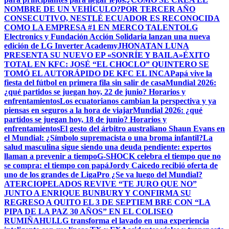
NOMBRE DE UN VEHÍCULO?
POR TERCER AÑO
CONSECUTIVO, NESTLÉ ECUADOR ES RECONOCIDA
COMO LA EMPRESA #1 EN MERCO TALENTO
LG
Electronics y Fundación Acción Solidaria lanzan una nueva
edición de LG Inverter Academy
JHONATAN LUNA
PRESENTA SU NUEVO EP «SONRÍE Y BAILA»
ÉXITO
TOTAL EN KFC: JOSÉ “EL CHOCLO” QUINTERO SE
TOMÓ EL AUTORÁPIDO DE KFC EL INCA
Papá vive la
fiesta del fútbol en primera fila sin salir de casa
Mundial 2026:
¿qué partidos se juegan hoy, 22 de junio? Horarios y
enfrentamientos
Los ecuatorianos cambian la perspectiva y ya
piensas en seguros a la hora de viajar
Mundial 2026: ¿qué
partidos se juegan hoy, 18 de junio? Horarios y
enfrentamientos
El gesto del árbitro australiano Shaun Evans en
el Mundial: ¿Símbolo supremacista o una broma infantil?
La
salud masculina sigue siendo una deuda pendiente: expertos
llaman a prevenir a tiempo
G-SHOCK celebra el tiempo que no
se compra: el tiempo con papá
Jordy Caicedo recibió oferta de
uno de los grandes de LigaPro ¿Se va luego del Mundial?
ATERCIOPELADOS REVIVE “TE JURO QUE NO”
JUNTO A ENRIQUE BUNBURY Y CONFIRMA SU
REGRESO A QUITO EL 3 DE SEPTIEM BRE CON “LA
PIPA DE LA PAZ 30 AÑOS” EN EL COLISEO
RUMIÑAHUI.
LG transforma el lavado en una experiencia