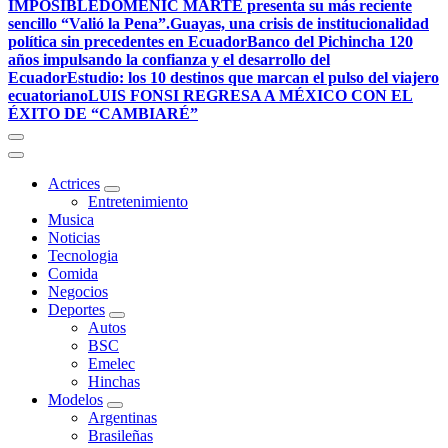
IMPOSIBLE
DOMENIC MARTE presenta su más reciente
sencillo “Valió la Pena”.
Guayas, una crisis de institucionalidad
política sin precedentes en Ecuador
Banco del Pichincha 120
años impulsando la confianza y el desarrollo del
Ecuador
Estudio: los 10 destinos que marcan el pulso del viajero
ecuatoriano
LUIS FONSI REGRESA A MÉXICO CON EL
ÉXITO DE “CAMBIARÉ”
Actrices
Entretenimiento
Musica
Noticias
Tecnologia
Comida
Negocios
Deportes
Autos
BSC
Emelec
Hinchas
Modelos
Argentinas
Brasileñas