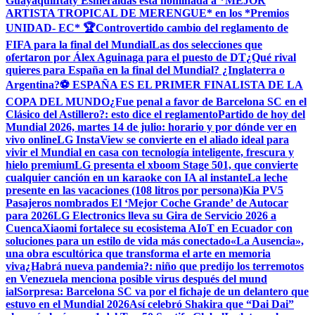
Guayaquil
Itaty Esmeraldas está nominada a *MEJOR
ARTISTA TROPICAL DE MERENGUE* en los *Premios
UNIDAD- EC* 🏆
Controvertido cambio del reglamento de
FIFA para la final del Mundial
Las dos selecciones que
ofertaron por Álex Aguinaga para el puesto de DT
¿Qué rival
quieres para España en la final del Mundial? ¿Inglaterra o
Argentina?
⚽ ESPAÑA ES EL PRIMER FINALISTA DE LA
COPA DEL MUNDO
¿Fue penal a favor de Barcelona SC en el
Clásico del Astillero?: esto dice el reglamento
Partido de hoy del
Mundial 2026, martes 14 de julio: horario y por dónde ver en
vivo online
LG InstaView se convierte en el aliado ideal para
vivir el Mundial en casa con tecnología inteligente, frescura y
hielo premium
LG presenta el xboom Stage 501, que convierte
cualquier canción en un karaoke con IA al instante
La leche
presente en las vacaciones (108 litros por persona)
Kia PV5
Pasajeros nombrados El ‘Mejor Coche Grande’ de Autocar
para 2026
LG Electronics lleva su Gira de Servicio 2026 a
Cuenca
Xiaomi fortalece su ecosistema AIoT en Ecuador con
soluciones para un estilo de vida más conectado
«La Ausencia»,
una obra escultórica que transforma el arte en memoria
viva
¿Habrá nueva pandemia?: niño que predijo los terremotos
en Venezuela menciona posible virus después del mund
ial
Sorpresa: Barcelona SC va por el fichaje de un delantero que
estuvo en el Mundial 2026
Así celebró Shakira que “Dai Dai”