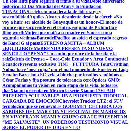
Un solo lente para seguirle el ritmo a tu vida
Doble aniversario
histórico: El Día Mundial del Atún y la Fundación
TUNACONS celebran una década de lideraz go y
sostenibilidad
Aquiles Alvarez desmiente desde la cárcel: «No
voy a huir, ser alcalde de Guayaquil es un honor»
El mono de
bronce que sorprende en el centro, esquina de Pichincha e
Illingworth
Mujer que mató a su madre en Sauces suma
segunda víctima
#BancodelPacífico auspicia el esperado regreso
de Karol G al país
#ESTRENO ANITTA – ALBUM
«EQUILIBRIVM»
BRENDA PRESENTA SU NUEVO
SENCILLO “PENA” Un canto que nace de la herida y la
raíz
Boletín de Prensa – Coca-Cola Ecuador y Arca Continental
Ecuador
Preventa exclusiva TINI – FUTTTURA Tour
Cristhian
Noboa hace ‘mea culpa’ por el mal momento de Emelec en Liga
Ecuabet
Barcelona SC veta a hincha por insultos xenófobos a
César Farías y fija postura de tolerancia cero
Ópticas GMO:
Acompañamos tu visión en cada etapa de la vida, todos los
días
Xiaomi presenta en México la serie Xiaomi 17
FLAID
PRESENTA “CULPABLE”, UNA PROPUESTA TROPICAL
CARGADA DE EMOCIÓN
Chevrolet Tracker LTZ: el SUV
tecnológico que se renueva
LE GOURMET CELEBRA LOS
SABORES DEL MAR CON SU FESTIVAL DE MARISCOS
EN VIVO
FRANK MIAMI Y GRUPO GRACE PRESENTAN
“ME SALVASTE”, UN PODEROSO TESTIMONIO VISUAL
SOBRE EL PODER DE DIOS EN LO