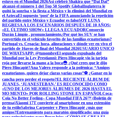
estuvo en el Mundial 2026
Así celebró Shakira que “Dai Dai”
alcanzó el número 1 del Top 50 Spotify Global
Inglaterra le
quitó la sonrisa y la fiesta a México y lo eliminó del Mundial en
el Azteca
El supuesto ‘post’ de la FIFA anunciando la repetición
del partido entre México y Ecuador es falso
SOY LUNA
REGRESA A LOS ESCENARIOS DESPUÉS DE 10 AÑOS:
«EL ÚLTIMO SHOW» LLEGA A ECUADOR
Consorcio
Durán Limpio , pronunciamiento
¿Por qué los SUV se han
convertido en el vehículo favorito de las familias ecuatorianas?
Portugal vs. Croacia: hora, alineaciones y dónde ver en vivo el
partido de 16avos de final del Mundial 2026
USUARIO UNICO
DE WHATSAPP: @tunombre
El segundo expulsado del
Mundial por la Ley Prestianni: Piero Hincapie vio la tarjeta
roja por llevarse la mano a la boca
😳 ¿Qué crees que le dijo
Piero Hincapié?
Ana Valero responde a la polémica: “Amigos
ecuatorianos, quiero dejar claras varias cosas”
⚽ ¿Ganar en la
cancha pero perder el respeto?
EL RECIENTE ÁLBUM DE
JUANES, ‘JUANESTEBAN,’ ES RECONOCIDO COMO
«UNO DE LOS MEJORES ÁLBUMES DE 2026 HASTA EL
MO MENTO» POR ROLLING STONE EN ESPAÑOL
Coca-
Cola No Better Feeling– Copa Mundial FIFA 26™ (Boletín de
prensa)
Xiaomi 17T convierte al smartphone en una extensión
de tu estilo
Sabrina Carpenter y Piero Hincapié ¿más que
amigos?
Entrenamiento para maratón simplificado: una guía
para principiantes para llegar lejos.
¿CÓMO SE CREA EL