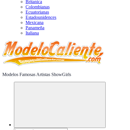
Britanica
Colombianas
Ecuatorianas
Estadounidences
Mexicana
Panameña
Italiana
Modelos Famosas Artistas ShowGirls