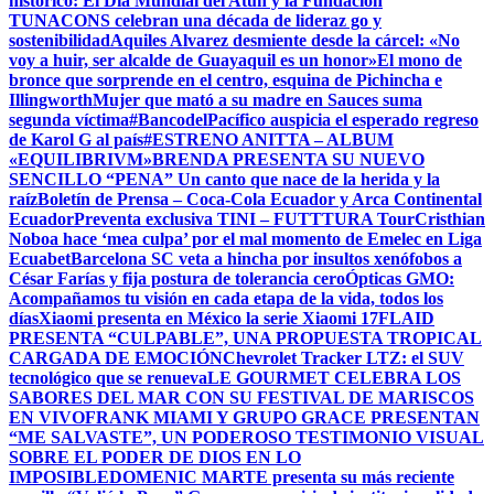
histórico: El Día Mundial del Atún y la Fundación
TUNACONS celebran una década de lideraz go y
sostenibilidad
Aquiles Alvarez desmiente desde la cárcel: «No
voy a huir, ser alcalde de Guayaquil es un honor»
El mono de
bronce que sorprende en el centro, esquina de Pichincha e
Illingworth
Mujer que mató a su madre en Sauces suma
segunda víctima
#BancodelPacífico auspicia el esperado regreso
de Karol G al país
#ESTRENO ANITTA – ALBUM
«EQUILIBRIVM»
BRENDA PRESENTA SU NUEVO
SENCILLO “PENA” Un canto que nace de la herida y la
raíz
Boletín de Prensa – Coca-Cola Ecuador y Arca Continental
Ecuador
Preventa exclusiva TINI – FUTTTURA Tour
Cristhian
Noboa hace ‘mea culpa’ por el mal momento de Emelec en Liga
Ecuabet
Barcelona SC veta a hincha por insultos xenófobos a
César Farías y fija postura de tolerancia cero
Ópticas GMO:
Acompañamos tu visión en cada etapa de la vida, todos los
días
Xiaomi presenta en México la serie Xiaomi 17
FLAID
PRESENTA “CULPABLE”, UNA PROPUESTA TROPICAL
CARGADA DE EMOCIÓN
Chevrolet Tracker LTZ: el SUV
tecnológico que se renueva
LE GOURMET CELEBRA LOS
SABORES DEL MAR CON SU FESTIVAL DE MARISCOS
EN VIVO
FRANK MIAMI Y GRUPO GRACE PRESENTAN
“ME SALVASTE”, UN PODEROSO TESTIMONIO VISUAL
SOBRE EL PODER DE DIOS EN LO
IMPOSIBLE
DOMENIC MARTE presenta su más reciente