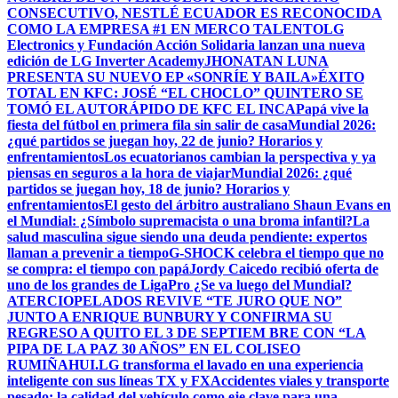
CONSECUTIVO, NESTLÉ ECUADOR ES RECONOCIDA
COMO LA EMPRESA #1 EN MERCO TALENTO
LG
Electronics y Fundación Acción Solidaria lanzan una nueva
edición de LG Inverter Academy
JHONATAN LUNA
PRESENTA SU NUEVO EP «SONRÍE Y BAILA»
ÉXITO
TOTAL EN KFC: JOSÉ “EL CHOCLO” QUINTERO SE
TOMÓ EL AUTORÁPIDO DE KFC EL INCA
Papá vive la
fiesta del fútbol en primera fila sin salir de casa
Mundial 2026:
¿qué partidos se juegan hoy, 22 de junio? Horarios y
enfrentamientos
Los ecuatorianos cambian la perspectiva y ya
piensas en seguros a la hora de viajar
Mundial 2026: ¿qué
partidos se juegan hoy, 18 de junio? Horarios y
enfrentamientos
El gesto del árbitro australiano Shaun Evans en
el Mundial: ¿Símbolo supremacista o una broma infantil?
La
salud masculina sigue siendo una deuda pendiente: expertos
llaman a prevenir a tiempo
G-SHOCK celebra el tiempo que no
se compra: el tiempo con papá
Jordy Caicedo recibió oferta de
uno de los grandes de LigaPro ¿Se va luego del Mundial?
ATERCIOPELADOS REVIVE “TE JURO QUE NO”
JUNTO A ENRIQUE BUNBURY Y CONFIRMA SU
REGRESO A QUITO EL 3 DE SEPTIEM BRE CON “LA
PIPA DE LA PAZ 30 AÑOS” EN EL COLISEO
RUMIÑAHUI.
LG transforma el lavado en una experiencia
inteligente con sus líneas TX y FX
Accidentes viales y transporte
pesado: la calidad del vehículo como eje clave para una