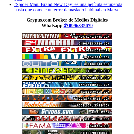
‘Spider-Man: Brand New Day’ es una película estupenda
hasta que comete un error demasiado habitual en Marvel
Grypus.com Broker de Medios Digitales
Whatsapp
✆ 0996335079