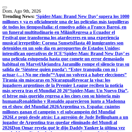
Dom. Ago 9th, 2026
Trending News:
‘Spider-Man: Brand New Day’ supera los 1000
millones y ya es oficialmente una de las películas más taquilleras
de todos los tiempos
Italia: el emotivo adiós a Franco Baresi, en
un funeral multitudinario en Milán
Regresa a Ecuador el
Festival que transforma los atardeceres en una experiencia
musical irrepetible: Corona Sunsets
Hasta 40 inmigrantes son
detenidos en un solo día en aeropuertos de Estados Unidos;
intensifican operativos de ICE
‘Spider-Man: Brand New Day’ es
una película estupenda hasta que comete un error demasiado
habitual en Marvel
​Alejandra Jaramillo rompe el silencio tras su
salida de ‘Siéntese quien pueda’: “Estoy tranquila con m i
actuar (…) No me rindo”
“Aquí no volverá a haber elecciones”
Tiranía sin máscaras en Nicaragua
Revocar la visa: los
jugadores argentinos de la Premier League reciben la noticia
más severa tras el Mundial 20 26
“Spider-Man: Un Nuevo Día”,
el héroe más querido regresa a los cines con su historia más
humana
Ronaldinho y Ronaldo aparecieron junto a Madonna
en el show del Mundial 2026
Argentina vs. España: cuántos
millones ganan el campeón y el subcampeón del Mundial
2026
Le pegó desde atrás: La agresión de Jude Bellingham a un
jugador de Argentina tras quedar eliminado del Mundi al
2026
Don Omar revela qué le dijo Daddy Yankee la última vez