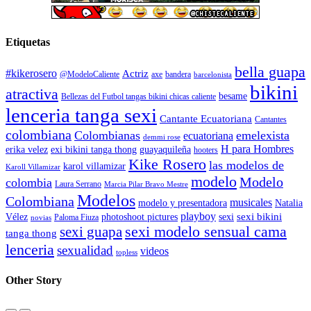
Etiquetas
bella guapa
#kikerosero
Actriz
@ModeloCaliente
axe
bandera
barcelonista
bikini
atractiva
besame
Bellezas del Futbol tangas bikini chicas caliente
lenceria tanga sexi
Cantante Ecuatoriana
Cantantes
colombiana
Colombianas
emelexista
ecuatoriana
demmi rose
H para Hombres
erika velez
exi bikini tanga thong
guayaquileña
hooters
Kike Rosero
las modelos de
karol villamizar
Karoll Villamizar
modelo
Modelo
colombia
Laura Serrano
Marcia Pilar Bravo Mestre
Modelos
Colombiana
musicales
modelo y presentadora
Natalia
playboy
sexi bikini
Vélez
photoshoot pictures
sexi
Paloma Fiuza
novias
sexi modelo sensual cama
sexi guapa
tanga thong
lenceria
sexualidad
videos
topless
Other Story