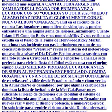
movilidad más segura
LA CANTAUTORA ARGENTINA
YAMI SAFDIE LLEGARÁ POR PRIMERA VEZ A
ECUADOR CON SU “QUERIDA YO TOUR 2026”
#DEBUT
ÁLVARO DÍAZ DEBUTA #1 GLOBALMENTE CON SU
NUEVO ÁLBUM ‘OMAKASE’
Salud en el circuito de los
esports: Los jugadores competitivos de videojuegos pueden
enfrentarse a una amplia gama de lesiones
Lanzamiento Cuento
Infantil El Conejito Boris y sus monedas
Miley Cyrus recibe una
estrella en el Paseo de la Fama de Hollywood
Ricky Martin
reacciona tras incidente con gas lacrimógeno en uno de sus
conciertos
Película “Pressure” revela la historia del meteorólogo
que ayudó a salvar el Día D
Gaby Espino arranca suspiros con
una foto junto a Cristóbal Lander y Jencarlos Canela
La sede
perfecta para vivir la fiesta del fútbol está en casa con el mejor
equipo LG
ED SHEERAN PROBARÁ ECUADOR ANTES
DE SUBIR AL ESCENARIO: ENCEBOLLADO, COMIDA
ORGÁNICA Y UNA NOCHE DE MÚSICA EN QUITO
Lluvia
de estrellas será visible desde Ecuador: cuándo y cómo ver las
Eta Acuáridas
No es casualidad: por qué algunas celebridades
dominan la lista de invitados de la Met Gala
Pagar no es
suficiente el riesgo de decisiones que debilitan el sistema de
diálisis
Motorola amplió su portfolio premium en Ecuador con
nuevos razr y moto g: diseño y potencia, a mano
Progresivos:
Un solo lente para seguirle el ritmo a tu vida
Doble aniversario