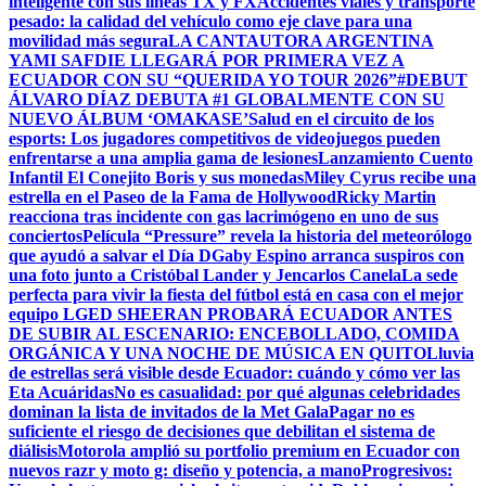
inteligente con sus líneas TX y FX
Accidentes viales y transporte
pesado: la calidad del vehículo como eje clave para una
movilidad más segura
LA CANTAUTORA ARGENTINA
YAMI SAFDIE LLEGARÁ POR PRIMERA VEZ A
ECUADOR CON SU “QUERIDA YO TOUR 2026”
#DEBUT
ÁLVARO DÍAZ DEBUTA #1 GLOBALMENTE CON SU
NUEVO ÁLBUM ‘OMAKASE’
Salud en el circuito de los
esports: Los jugadores competitivos de videojuegos pueden
enfrentarse a una amplia gama de lesiones
Lanzamiento Cuento
Infantil El Conejito Boris y sus monedas
Miley Cyrus recibe una
estrella en el Paseo de la Fama de Hollywood
Ricky Martin
reacciona tras incidente con gas lacrimógeno en uno de sus
conciertos
Película “Pressure” revela la historia del meteorólogo
que ayudó a salvar el Día D
Gaby Espino arranca suspiros con
una foto junto a Cristóbal Lander y Jencarlos Canela
La sede
perfecta para vivir la fiesta del fútbol está en casa con el mejor
equipo LG
ED SHEERAN PROBARÁ ECUADOR ANTES
DE SUBIR AL ESCENARIO: ENCEBOLLADO, COMIDA
ORGÁNICA Y UNA NOCHE DE MÚSICA EN QUITO
Lluvia
de estrellas será visible desde Ecuador: cuándo y cómo ver las
Eta Acuáridas
No es casualidad: por qué algunas celebridades
dominan la lista de invitados de la Met Gala
Pagar no es
suficiente el riesgo de decisiones que debilitan el sistema de
diálisis
Motorola amplió su portfolio premium en Ecuador con
nuevos razr y moto g: diseño y potencia, a mano
Progresivos: