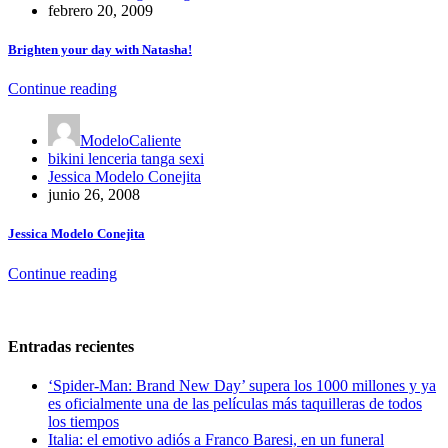
febrero 20, 2009
Brighten your day with Natasha!
Continue reading
ModeloCaliente
bikini lenceria tanga sexi
Jessica Modelo Conejita
junio 26, 2008
Jessica Modelo Conejita
Continue reading
Entradas recientes
‘Spider-Man: Brand New Day’ supera los 1000 millones y ya
es oficialmente una de las películas más taquilleras de todos
los tiempos
Italia: el emotivo adiós a Franco Baresi, en un funeral