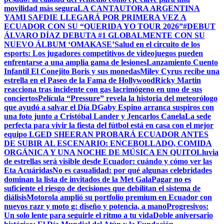
movilidad más segura
LA CANTAUTORA ARGENTINA
YAMI SAFDIE LLEGARÁ POR PRIMERA VEZ A
ECUADOR CON SU “QUERIDA YO TOUR 2026”
#DEBUT
ÁLVARO DÍAZ DEBUTA #1 GLOBALMENTE CON SU
NUEVO ÁLBUM ‘OMAKASE’
Salud en el circuito de los
esports: Los jugadores competitivos de videojuegos pueden
enfrentarse a una amplia gama de lesiones
Lanzamiento Cuento
Infantil El Conejito Boris y sus monedas
Miley Cyrus recibe una
estrella en el Paseo de la Fama de Hollywood
Ricky Martin
reacciona tras incidente con gas lacrimógeno en uno de sus
conciertos
Película “Pressure” revela la historia del meteorólogo
que ayudó a salvar el Día D
Gaby Espino arranca suspiros con
una foto junto a Cristóbal Lander y Jencarlos Canela
La sede
perfecta para vivir la fiesta del fútbol está en casa con el mejor
equipo LG
ED SHEERAN PROBARÁ ECUADOR ANTES
DE SUBIR AL ESCENARIO: ENCEBOLLADO, COMIDA
ORGÁNICA Y UNA NOCHE DE MÚSICA EN QUITO
Lluvia
de estrellas será visible desde Ecuador: cuándo y cómo ver las
Eta Acuáridas
No es casualidad: por qué algunas celebridades
dominan la lista de invitados de la Met Gala
Pagar no es
suficiente el riesgo de decisiones que debilitan el sistema de
diálisis
Motorola amplió su portfolio premium en Ecuador con
nuevos razr y moto g: diseño y potencia, a mano
Progresivos:
Un solo lente para seguirle el ritmo a tu vida
Doble aniversario