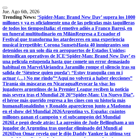
Jue. Ago 6th, 2026
Trending News:
‘Spider-Man: Brand New Day’ supera los 1000
millones y ya es oficialmente una de las películas más taquilleras
de todos los tiempos
Italia: el emotivo adiós a Franco Baresi, en
un funeral multitudinario en Milán
Regresa a Ecuador el
Festival que transforma los atardeceres en una experiencia
musical irrepetible: Corona Sunsets
Hasta 40 inmigrantes son
detenidos en un solo día en aeropuertos de Estados Unidos;
intensifican operativos de ICE
‘Spider-Man: Brand New Day’ es
una película estupenda hasta que comete un error demasiado
habitual en Marvel
​Alejandra Jaramillo rompe el silencio tras su
salida de ‘Siéntese quien pueda’: “Estoy tranquila con m i
actuar (…) No me rindo”
“Aquí no volverá a haber elecciones”
Tiranía sin máscaras en Nicaragua
Revocar la visa: los
jugadores argentinos de la Premier League reciben la noticia
más severa tras el Mundial 20 26
“Spider-Man: Un Nuevo Día”,
el héroe más querido regresa a los cines con su historia más
humana
Ronaldinho y Ronaldo aparecieron junto a Madonna
en el show del Mundial 2026
Argentina vs. España: cuántos
millones ganan el campeón y el subcampeón del Mundial
2026
Le pegó desde atrás: La agresión de Jude Bellingham a un
jugador de Argentina tras quedar eliminado del Mundi al
2026
Don Omar revela qué le dijo Daddy Yankee la última vez