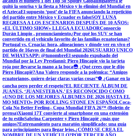
alcanzó el número 1 del Top 50 Spotify Global
Inglaterra le
quitó la sonrisa y la fiesta a México y lo eliminó del Mundial en
el Azteca
El supuesto ‘post’ de la FIFA anunciando la repetición
del partido entre México y Ecuador es falso
SOY LUNA
REGRESA A LOS ESCENARIOS DESPUÉS DE 10 AÑOS:
«EL ÚLTIMO SHOW» LLEGA A ECUADOR
Consorcio
Durán Limpio , pronunciamiento
¿Por qué los SUV se han
convertido en el vehículo favorito de las familias ecuatorianas?
Portugal vs. Croacia: hora, alineaciones y dónde ver en vivo el
partido de 16avos de final del Mundial 2026
USUARIO UNICO
DE WHATSAPP: @tunombre
El segundo expulsado del
Mundial por la Ley Prestianni: Piero Hincapie vio la tarjeta
roja por llevarse la mano a la boca
😳 ¿Qué crees que le dijo
Piero Hincapié?
Ana Valero responde a la polémica: “Amigos
ecuatorianos, quiero dejar claras varias cosas”
⚽ ¿Ganar en la
cancha pero perder el respeto?
EL RECIENTE ÁLBUM DE
JUANES, ‘JUANESTEBAN,’ ES RECONOCIDO COMO
«UNO DE LOS MEJORES ÁLBUMES DE 2026 HASTA EL
MO MENTO» POR ROLLING STONE EN ESPAÑOL
Coca-
Cola No Better Feeling– Copa Mundial FIFA 26™ (Boletín de
prensa)
Xiaomi 17T convierte al smartphone en una extensión
de tu estilo
Sabrina Carpenter y Piero Hincapié ¿más que
amigos?
Entrenamiento para maratón simplificado: una guía
para principiantes para llegar lejos.
¿CÓMO SE CREA EL
NOMBRE DE UN VEHÍCULO?
POR TERCER AÑO