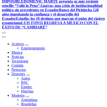
IMPOSIBLE
DOMENIC MARTE presenta su más reciente
sencillo “Valió la Pena”.
Guayas, una crisis de institucionalidad
política sin precedentes en Ecuador
Banco del Pichincha 120
años impulsando la confianza y el desarrollo del
Ecuador
Estudio: los 10 destinos que marcan el pulso del viajero
ecuatoriano
LUIS FONSI REGRESA A MÉXICO CON EL
ÉXITO DE “CAMBIARÉ”
Actrices
Entretenimiento
Musica
Noticias
Tecnologia
Comida
Negocios
Deportes
Autos
BSC
Emelec
Hinchas
Modelos
Argentinas
Brasileñas