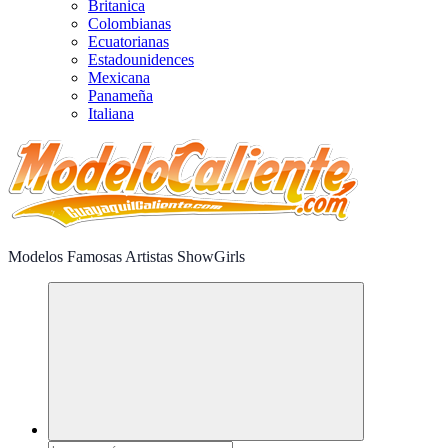
Britanica
Colombianas
Ecuatorianas
Estadounidences
Mexicana
Panameña
Italiana
Modelos Famosas Artistas ShowGirls