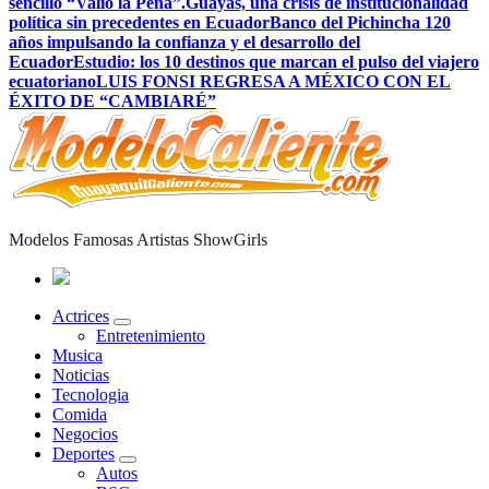
sencillo “Valió la Pena”.
Guayas, una crisis de institucionalidad
política sin precedentes en Ecuador
Banco del Pichincha 120
años impulsando la confianza y el desarrollo del
Ecuador
Estudio: los 10 destinos que marcan el pulso del viajero
ecuatoriano
LUIS FONSI REGRESA A MÉXICO CON EL
ÉXITO DE “CAMBIARÉ”
Modelos Famosas Artistas ShowGirls
Actrices
Entretenimiento
Musica
Noticias
Tecnologia
Comida
Negocios
Deportes
Autos