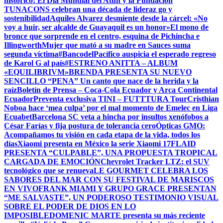
histórico: El Día Mundial del Atún y la Fundación
TUNACONS celebran una década de lideraz go y
sostenibilidad
Aquiles Alvarez desmiente desde la cárcel: «No
voy a huir, ser alcalde de Guayaquil es un honor»
El mono de
bronce que sorprende en el centro, esquina de Pichincha e
Illingworth
Mujer que mató a su madre en Sauces suma
segunda víctima
#BancodelPacífico auspicia el esperado regreso
de Karol G al país
#ESTRENO ANITTA – ALBUM
«EQUILIBRIVM»
BRENDA PRESENTA SU NUEVO
SENCILLO “PENA” Un canto que nace de la herida y la
raíz
Boletín de Prensa – Coca-Cola Ecuador y Arca Continental
Ecuador
Preventa exclusiva TINI – FUTTTURA Tour
Cristhian
Noboa hace ‘mea culpa’ por el mal momento de Emelec en Liga
Ecuabet
Barcelona SC veta a hincha por insultos xenófobos a
César Farías y fija postura de tolerancia cero
Ópticas GMO:
Acompañamos tu visión en cada etapa de la vida, todos los
días
Xiaomi presenta en México la serie Xiaomi 17
FLAID
PRESENTA “CULPABLE”, UNA PROPUESTA TROPICAL
CARGADA DE EMOCIÓN
Chevrolet Tracker LTZ: el SUV
tecnológico que se renueva
LE GOURMET CELEBRA LOS
SABORES DEL MAR CON SU FESTIVAL DE MARISCOS
EN VIVO
FRANK MIAMI Y GRUPO GRACE PRESENTAN
“ME SALVASTE”, UN PODEROSO TESTIMONIO VISUAL
SOBRE EL PODER DE DIOS EN LO
IMPOSIBLE
DOMENIC MARTE presenta su más reciente