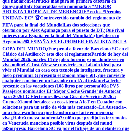
que hablaron
Starbucks inaugura su primera cafetería en
Guayaquil
Itaty Esmeraldas está nominada a *MEJOR
ARTISTA TROPICAL DE MERENGUE* en los *Premios
UNIDAD- EC* 🏆
Controvertido cambio del reglamento de
FIFA para la final del Mundial
Las dos selecciones que
ofertaron por Álex Aguinaga para el puesto de DT
¿Qué rival
quieres para España en la final del Mundial? ¿Inglaterra o
Argentina?
⚽ ESPAÑA ES EL PRIMER FINALISTA DE LA
COPA DEL MUNDO
¿Fue penal a favor de Barcelona SC en el
Clásico del Astillero?: esto dice el reglamento
Partido de hoy del
Mundial 2026, martes 14 de julio: horario y por dónde ver en
vivo online
LG InstaView se convierte en el aliado ideal para
vivir el Mundial en casa con tecnología inteligente, frescura y
hielo premium
LG presenta el xboom Stage 501, que convierte
cualquier canción en un karaoke con IA al instante
La leche
presente en las vacaciones (108 litros por persona)
Kia PV5
Pasajeros nombrados El ‘Mejor Coche Grande’ de Autocar
para 2026
LG Electronics lleva su Gira de Servicio 2026 a
Cuenca
Xiaomi fortalece su ecosistema AIoT en Ecuador con
soluciones para un estilo de vida más conectado
«La Ausencia»,
una obra escultórica que transforma el arte en memoria
viva
¿Habrá nueva pandemia?: niño que predijo los terremotos
en Venezuela menciona posible virus después del mund
ial
Sorpresa: Barcelona SC va por el fichaje de un delantero que