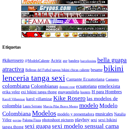
Etiquetas
bella guapa
#kikerosero
Actriz
@ModeloCaliente
axe
bandera
barcelonista
bikini
atractiva
besame
Bellezas del Futbol tangas bikini chicas caliente
lenceria tanga sexi
Cantante Ecuatoriana
Cantantes
colombiana
Colombianas
emelexista
ecuatoriana
demmi rose
H para Hombres
erika velez
exi bikini tanga thong
guayaquileña
hooters
Kike Rosero
las modelos de
karol villamizar
Karoll Villamizar
modelo
Modelo
colombia
Laura Serrano
Marcia Pilar Bravo Mestre
Modelos
Colombiana
musicales
modelo y presentadora
Natalia
playboy
sexi bikini
Vélez
photoshoot pictures
sexi
Paloma Fiuza
novias
sexi modelo sensual cama
sexi guapa
tanga thong