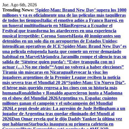
Saltar
Jue. Ago 6th, 2026
al
Trending News:
‘Spider-Man: Brand New Day’ supera los 1000
contenido
millones y ya es oficialmente una de las películas más taquilleras
de todos los tiempos
Italia: el emotivo adiós a Franco Baresi, en
un funeral multitudinario en Milán
Regresa a Ecuador el
Festival que transforma los atardeceres en una experiencia
musical irrepetible: Corona Sunsets
Hasta 40 inmigrantes son
detenidos en un solo día en aeropuertos de Estados Unidos;
intensifican operativos de ICE
‘Spider-Man: Brand New Day’ es
una película estupenda hasta que comete un error demasiado
habitual en Marvel
​Alejandra Jaramillo rompe el silencio tras su
salida de ‘Siéntese quien pueda’: “Estoy tranquila con m i
actuar (…) No me rindo”
“Aquí no volverá a haber elecciones”
Tiranía sin máscaras en Nicaragua
Revocar la visa: los
jugadores argentinos de la Premier League reciben la noticia
más severa tras el Mundial 20 26
“Spider-Man: Un Nuevo Día”,
el héroe más querido regresa a los cines con su historia más
humana
Ronaldinho y Ronaldo aparecieron junto a Madonna
en el show del Mundial 2026
Argentina vs. España: cuántos
millones ganan el campeón y el subcampeón del Mundial
2026
Le pegó desde atrás: La agresión de Jude Bellingham a un
jugador de Argentina tras quedar eliminado del Mundi al
2026
Don Omar revela qué le dijo Daddy Yankee la última vez
que hablaron
Starbucks inaugura su primera cafetería en