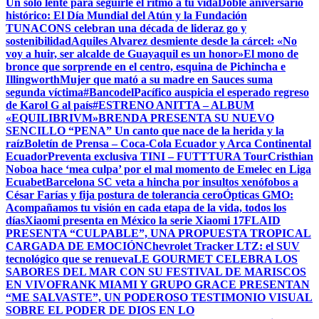
Un solo lente para seguirle el ritmo a tu vida
Doble aniversario
histórico: El Día Mundial del Atún y la Fundación
TUNACONS celebran una década de lideraz go y
sostenibilidad
Aquiles Alvarez desmiente desde la cárcel: «No
voy a huir, ser alcalde de Guayaquil es un honor»
El mono de
bronce que sorprende en el centro, esquina de Pichincha e
Illingworth
Mujer que mató a su madre en Sauces suma
segunda víctima
#BancodelPacífico auspicia el esperado regreso
de Karol G al país
#ESTRENO ANITTA – ALBUM
«EQUILIBRIVM»
BRENDA PRESENTA SU NUEVO
SENCILLO “PENA” Un canto que nace de la herida y la
raíz
Boletín de Prensa – Coca-Cola Ecuador y Arca Continental
Ecuador
Preventa exclusiva TINI – FUTTTURA Tour
Cristhian
Noboa hace ‘mea culpa’ por el mal momento de Emelec en Liga
Ecuabet
Barcelona SC veta a hincha por insultos xenófobos a
César Farías y fija postura de tolerancia cero
Ópticas GMO:
Acompañamos tu visión en cada etapa de la vida, todos los
días
Xiaomi presenta en México la serie Xiaomi 17
FLAID
PRESENTA “CULPABLE”, UNA PROPUESTA TROPICAL
CARGADA DE EMOCIÓN
Chevrolet Tracker LTZ: el SUV
tecnológico que se renueva
LE GOURMET CELEBRA LOS
SABORES DEL MAR CON SU FESTIVAL DE MARISCOS
EN VIVO
FRANK MIAMI Y GRUPO GRACE PRESENTAN
“ME SALVASTE”, UN PODEROSO TESTIMONIO VISUAL
SOBRE EL PODER DE DIOS EN LO