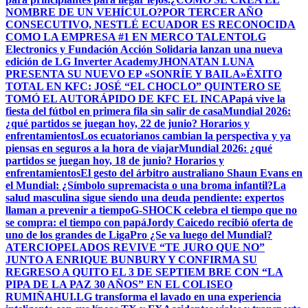
NOMBRE DE UN VEHÍCULO?
POR TERCER AÑO
CONSECUTIVO, NESTLÉ ECUADOR ES RECONOCIDA
COMO LA EMPRESA #1 EN MERCO TALENTO
LG
Electronics y Fundación Acción Solidaria lanzan una nueva
edición de LG Inverter Academy
JHONATAN LUNA
PRESENTA SU NUEVO EP «SONRÍE Y BAILA»
ÉXITO
TOTAL EN KFC: JOSÉ “EL CHOCLO” QUINTERO SE
TOMÓ EL AUTORÁPIDO DE KFC EL INCA
Papá vive la
fiesta del fútbol en primera fila sin salir de casa
Mundial 2026:
¿qué partidos se juegan hoy, 22 de junio? Horarios y
enfrentamientos
Los ecuatorianos cambian la perspectiva y ya
piensas en seguros a la hora de viajar
Mundial 2026: ¿qué
partidos se juegan hoy, 18 de junio? Horarios y
enfrentamientos
El gesto del árbitro australiano Shaun Evans en
el Mundial: ¿Símbolo supremacista o una broma infantil?
La
salud masculina sigue siendo una deuda pendiente: expertos
llaman a prevenir a tiempo
G-SHOCK celebra el tiempo que no
se compra: el tiempo con papá
Jordy Caicedo recibió oferta de
uno de los grandes de LigaPro ¿Se va luego del Mundial?
ATERCIOPELADOS REVIVE “TE JURO QUE NO”
JUNTO A ENRIQUE BUNBURY Y CONFIRMA SU
REGRESO A QUITO EL 3 DE SEPTIEM BRE CON “LA
PIPA DE LA PAZ 30 AÑOS” EN EL COLISEO
RUMIÑAHUI.
LG transforma el lavado en una experiencia