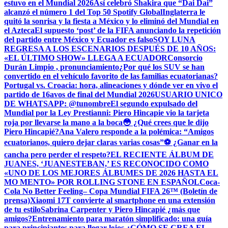
estuvo en el Mundial 2026
Así celebró Shakira que “Dai Dai”
alcanzó el número 1 del Top 50 Spotify Global
Inglaterra le
quitó la sonrisa y la fiesta a México y lo eliminó del Mundial en
el Azteca
El supuesto ‘post’ de la FIFA anunciando la repetición
del partido entre México y Ecuador es falso
SOY LUNA
REGRESA A LOS ESCENARIOS DESPUÉS DE 10 AÑOS:
«EL ÚLTIMO SHOW» LLEGA A ECUADOR
Consorcio
Durán Limpio , pronunciamiento
¿Por qué los SUV se han
convertido en el vehículo favorito de las familias ecuatorianas?
Portugal vs. Croacia: hora, alineaciones y dónde ver en vivo el
partido de 16avos de final del Mundial 2026
USUARIO UNICO
DE WHATSAPP: @tunombre
El segundo expulsado del
Mundial por la Ley Prestianni: Piero Hincapie vio la tarjeta
roja por llevarse la mano a la boca
😳 ¿Qué crees que le dijo
Piero Hincapié?
Ana Valero responde a la polémica: “Amigos
ecuatorianos, quiero dejar claras varias cosas”
⚽ ¿Ganar en la
cancha pero perder el respeto?
EL RECIENTE ÁLBUM DE
JUANES, ‘JUANESTEBAN,’ ES RECONOCIDO COMO
«UNO DE LOS MEJORES ÁLBUMES DE 2026 HASTA EL
MO MENTO» POR ROLLING STONE EN ESPAÑOL
Coca-
Cola No Better Feeling– Copa Mundial FIFA 26™ (Boletín de
prensa)
Xiaomi 17T convierte al smartphone en una extensión
de tu estilo
Sabrina Carpenter y Piero Hincapié ¿más que
amigos?
Entrenamiento para maratón simplificado: una guía
para principiantes para llegar lejos.
¿CÓMO SE CREA EL