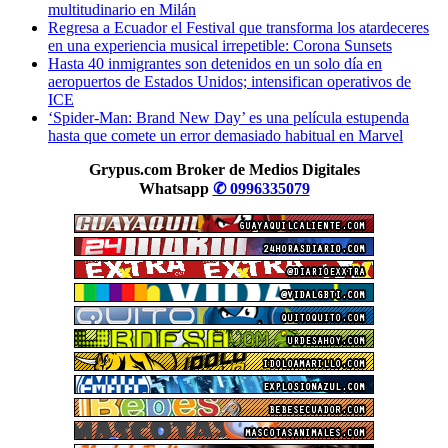
multitudinario en Milán
Regresa a Ecuador el Festival que transforma los atardeceres
en una experiencia musical irrepetible: Corona Sunsets
Hasta 40 inmigrantes son detenidos en un solo día en
aeropuertos de Estados Unidos; intensifican operativos de
ICE
‘Spider-Man: Brand New Day’ es una película estupenda
hasta que comete un error demasiado habitual en Marvel
Grypus.com Broker de Medios Digitales
Whatsapp
✆ 0996335079