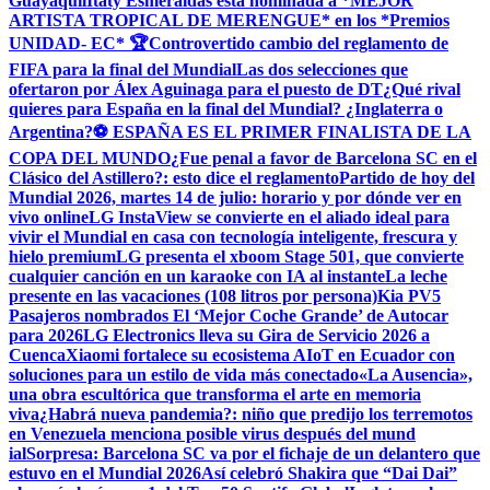
Guayaquil
Itaty Esmeraldas está nominada a *MEJOR
ARTISTA TROPICAL DE MERENGUE* en los *Premios
UNIDAD- EC* 🏆
Controvertido cambio del reglamento de
FIFA para la final del Mundial
Las dos selecciones que
ofertaron por Álex Aguinaga para el puesto de DT
¿Qué rival
quieres para España en la final del Mundial? ¿Inglaterra o
Argentina?
⚽ ESPAÑA ES EL PRIMER FINALISTA DE LA
COPA DEL MUNDO
¿Fue penal a favor de Barcelona SC en el
Clásico del Astillero?: esto dice el reglamento
Partido de hoy del
Mundial 2026, martes 14 de julio: horario y por dónde ver en
vivo online
LG InstaView se convierte en el aliado ideal para
vivir el Mundial en casa con tecnología inteligente, frescura y
hielo premium
LG presenta el xboom Stage 501, que convierte
cualquier canción en un karaoke con IA al instante
La leche
presente en las vacaciones (108 litros por persona)
Kia PV5
Pasajeros nombrados El ‘Mejor Coche Grande’ de Autocar
para 2026
LG Electronics lleva su Gira de Servicio 2026 a
Cuenca
Xiaomi fortalece su ecosistema AIoT en Ecuador con
soluciones para un estilo de vida más conectado
«La Ausencia»,
una obra escultórica que transforma el arte en memoria
viva
¿Habrá nueva pandemia?: niño que predijo los terremotos
en Venezuela menciona posible virus después del mund
ial
Sorpresa: Barcelona SC va por el fichaje de un delantero que
estuvo en el Mundial 2026
Así celebró Shakira que “Dai Dai”