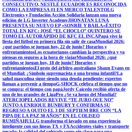
CONSECUTIVO, NESTLÉ ECUADOR ES RECONOCIDA
COMO LA EMPRESA #1 EN MERCO TALENTO
LG
Electronics y Fundación Acción Solidaria lanzan una nueva
edición de LG Inverter Academy
JHONATAN LUNA
PRESENTA SU NUEVO EP «SONRÍE Y BAILA»
ÉXITO
TOTAL EN KFC: JOSÉ “EL CHOCLO” QUINTERO SE
TOMÓ EL AUTORÁPIDO DE KFC EL INCA
Papá vive la
fiesta del fútbol en primera fila sin salir de casa
Mundial 2026:
¿qué partidos se juegan hoy, 22 de junio? Horarios y
enfrentamientos
Los ecuatorianos cambian la perspectiva y ya
piensas en seguros a la hora de viajar
Mundial 2026: ¿qué
partidos se juegan hoy, 18 de junio? Horarios y
enfrentamientos
El gesto del árbitro australiano Shaun Evans en
el Mundial: ¿Símbolo supremacista o una broma infantil?
La
salud masculina sigue siendo una deuda pendiente: expertos
llaman a prevenir a tiempo
G-SHOCK celebra el tiempo que no
se compra: el tiempo con papá
Jordy Caicedo recibió oferta de
uno de los grandes de LigaPro ¿Se va luego del Mundial?
ATERCIOPELADOS REVIVE “TE JURO QUE NO”
JUNTO A ENRIQUE BUNBURY Y CONFIRMA SU
REGRESO A QUITO EL 3 DE SEPTIEM BRE CON “LA
PIPA DE LA PAZ 30 AÑOS” EN EL COLISEO
RUMIÑAHUI.
LG transforma el lavado en una experiencia
inteligente con sus líneas TX y FX
Accidentes viales y transporte
pesado: la calidad del vehículo como eje clave para una