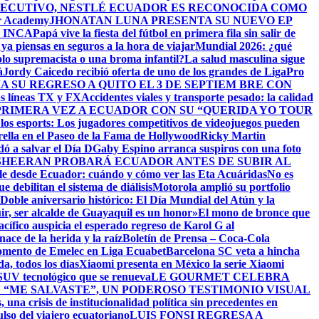
ECUTIVO, NESTLÉ ECUADOR ES RECONOCIDA COMO
er Academy
JHONATAN LUNA PRESENTA SU NUEVO EP
 INCA
Papá vive la fiesta del fútbol en primera fila sin salir de
ya piensas en seguros a la hora de viajar
Mundial 2026: ¿qué
olo supremacista o una broma infantil?
La salud masculina sigue
á
Jordy Caicedo recibió oferta de uno de los grandes de LigaPro
 SU REGRESO A QUITO EL 3 DE SEPTIEM BRE CON
us líneas TX y FX
Accidentes viales y transporte pesado: la calidad
RIMERA VEZ A ECUADOR CON SU “QUERIDA YO TOUR
e los esports: Los jugadores competitivos de videojuegos pueden
rella en el Paseo de la Fama de Hollywood
Ricky Martin
dó a salvar el Día D
Gaby Espino arranca suspiros con una foto
SHEERAN PROBARÁ ECUADOR ANTES DE SUBIR AL
sible desde Ecuador: cuándo y cómo ver las Eta Acuáridas
No es
e debilitan el sistema de diálisis
Motorola amplió su portfolio
Doble aniversario histórico: El Día Mundial del Atún y la
ir, ser alcalde de Guayaquil es un honor»
El mono de bronce que
ífico auspicia el esperado regreso de Karol G al
e la herida y la raíz
Boletín de Prensa – Coca-Cola
momento de Emelec en Liga Ecuabet
Barcelona SC veta a hincha
, todos los días
Xiaomi presenta en México la serie Xiaomi
SUV tecnológico que se renueva
LE GOURMET CELEBRA
“ME SALVASTE”, UN PODEROSO TESTIMONIO VISUAL
 una crisis de institucionalidad política sin precedentes en
ulso del viajero ecuatoriano
LUIS FONSI REGRESA A