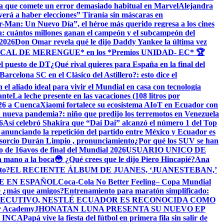
a que comete un error demasiado habitual en Marvel
​Alejandra
verá a haber elecciones” Tiranía sin máscaras en
r-Man: Un Nuevo Día”, el héroe más querido regresa a los cines
: cuántos millones ganan el campeón y el subcampeón del
 2026
Don Omar revela qué le dijo Daddy Yankee la última vez
PICAL DE MERENGUE* en los *Premios UNIDAD- EC* 🏆
el puesto de DT
¿Qué rival quieres para España en la final del
arcelona SC en el Clásico del Astillero?: esto dice el
 el aliado ideal para vivir el Mundial en casa con tecnología
ante
La leche presente en las vacaciones (108 litros por
026 a Cuenca
Xiaomi fortalece su ecosistema AIoT en Ecuador con
nueva pandemia?: niño que predijo los terremotos en Venezuela
6
Así celebró Shakira que “Dai Dai” alcanzó el número 1 del Top
A anunciando la repetición del partido entre México y Ecuador es
orcio Durán Limpio , pronunciamiento
¿Por qué los SUV se han
do de 16avos de final del Mundial 2026
USUARIO UNICO DE
la mano a la boca
😳 ¿Qué crees que le dijo Piero Hincapié?
Ana
to?
EL RECIENTE ÁLBUM DE JUANES, ‘JUANESTEBAN,’
E EN ESPAÑOL
Coca-Cola No Better Feeling– Copa Mundial
é ¿más que amigos?
Entrenamiento para maratón simplificado:
ECUTIVO, NESTLÉ ECUADOR ES RECONOCIDA COMO
er Academy
JHONATAN LUNA PRESENTA SU NUEVO EP
 INCA
Papá vive la fiesta del fútbol en primera fila sin salir de