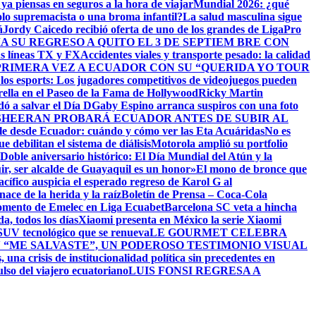
ya piensas en seguros a la hora de viajar
Mundial 2026: ¿qué
olo supremacista o una broma infantil?
La salud masculina sigue
á
Jordy Caicedo recibió oferta de uno de los grandes de LigaPro
 SU REGRESO A QUITO EL 3 DE SEPTIEM BRE CON
us líneas TX y FX
Accidentes viales y transporte pesado: la calidad
RIMERA VEZ A ECUADOR CON SU “QUERIDA YO TOUR
e los esports: Los jugadores competitivos de videojuegos pueden
rella en el Paseo de la Fama de Hollywood
Ricky Martin
dó a salvar el Día D
Gaby Espino arranca suspiros con una foto
SHEERAN PROBARÁ ECUADOR ANTES DE SUBIR AL
sible desde Ecuador: cuándo y cómo ver las Eta Acuáridas
No es
e debilitan el sistema de diálisis
Motorola amplió su portfolio
Doble aniversario histórico: El Día Mundial del Atún y la
ir, ser alcalde de Guayaquil es un honor»
El mono de bronce que
ífico auspicia el esperado regreso de Karol G al
e la herida y la raíz
Boletín de Prensa – Coca-Cola
momento de Emelec en Liga Ecuabet
Barcelona SC veta a hincha
, todos los días
Xiaomi presenta en México la serie Xiaomi
SUV tecnológico que se renueva
LE GOURMET CELEBRA
“ME SALVASTE”, UN PODEROSO TESTIMONIO VISUAL
 una crisis de institucionalidad política sin precedentes en
ulso del viajero ecuatoriano
LUIS FONSI REGRESA A