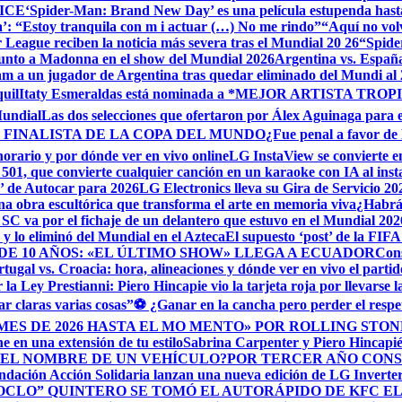
e ICE
‘Spider-Man: Brand New Day’ es una película estupenda hast
da’: “Estoy tranquila con m i actuar (…) No me rindo”
“Aquí no vol
r League reciben la noticia más severa tras el Mundial 20 26
“Spide
unto a Madonna en el show del Mundial 2026
Argentina vs. España
am a un jugador de Argentina tras quedar eliminado del Mundi al
uil
Itaty Esmeraldas está nominada a *MEJOR ARTISTA TRO
Mundial
Las dos selecciones que ofertaron por Álex Aguinaga para 
 FINALISTA DE LA COPA DEL MUNDO
¿Fue penal a favor de B
horario y por dónde ver en vivo online
LG InstaView se convierte en
501, que convierte cualquier canción en un karaoke con IA al inst
 de Autocar para 2026
LG Electronics lleva su Gira de Servicio 2
a obra escultórica que transforma el arte en memoria viva
¿Habrá 
SC va por el fichaje de un delantero que estuvo en el Mundial 202
o y lo eliminó del Mundial en el Azteca
El supuesto ‘post’ de la FIF
DE 10 AÑOS: «EL ÚLTIMO SHOW» LLEGA A ECUADOR
Cons
rtugal vs. Croacia: hora, alineaciones y dónde ver en vivo el parti
a Ley Prestianni: Piero Hincapie vio la tarjeta roja por llevarse 
r claras varias cosas”
⚽ ¿Ganar en la cancha pero perder el respe
ES DE 2026 HASTA EL MO MENTO» POR ROLLING STON
 en una extensión de tu estilo
Sabrina Carpenter y Piero Hincapi
 EL NOMBRE DE UN VEHÍCULO?
POR TERCER AÑO CONS
ndación Acción Solidaria lanzan una nueva edición de LG Invert
HOCLO” QUINTERO SE TOMÓ EL AUTORÁPIDO DE KFC EL