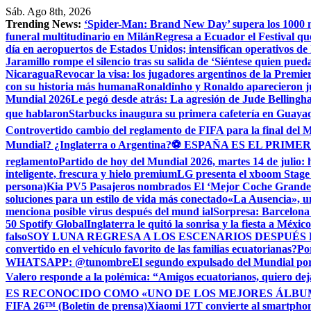
Saltar
Sáb. Ago 8th, 2026
al
Trending News:
‘Spider-Man: Brand New Day’ supera los 1000 mill
contenido
funeral multitudinario en Milán
Regresa a Ecuador el Festival qu
día en aeropuertos de Estados Unidos; intensifican operativos d
Jaramillo rompe el silencio tras su salida de ‘Siéntese quien pue
Nicaragua
Revocar la visa: los jugadores argentinos de la Premie
con su historia más humana
Ronaldinho y Ronaldo aparecieron j
Mundial 2026
Le pegó desde atrás: La agresión de Jude Bellingh
que hablaron
Starbucks inaugura su primera cafetería en Guayaq
Controvertido cambio del reglamento de FIFA para la final del 
Mundial? ¿Inglaterra o Argentina?
⚽ ESPAÑA ES EL PRIMER
reglamento
Partido de hoy del Mundial 2026, martes 14 de julio: 
inteligente, frescura y hielo premium
LG presenta el xboom Stage 
persona)
Kia PV5 Pasajeros nombrados El ‘Mejor Coche Grande’
soluciones para un estilo de vida más conectado
«La Ausencia», un
menciona posible virus después del mund ial
Sorpresa: Barcelona 
50 Spotify Global
Inglaterra le quitó la sonrisa y la fiesta a Méxic
falso
SOY LUNA REGRESA A LOS ESCENARIOS DESPUÉS 
convertido en el vehículo favorito de las familias ecuatorianas?
Po
WHATSAPP: @tunombre
El segundo expulsado del Mundial por l
Valero responde a la polémica: “Amigos ecuatorianos, quiero deja
ES RECONOCIDO COMO «UNO DE LOS MEJORES ÁLBUM
FIFA 26™ (Boletín de prensa)
Xiaomi 17T convierte al smartphone