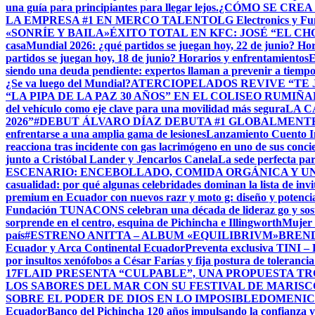
una guía para principiantes para llegar lejos.
¿CÓMO SE CREA
LA EMPRESA #1 EN MERCO TALENTO
LG Electronics y Fu
«SONRÍE Y BAILA»
ÉXITO TOTAL EN KFC: JOSÉ “EL C
casa
Mundial 2026: ¿qué partidos se juegan hoy, 22 de junio? Hor
partidos se juegan hoy, 18 de junio? Horarios y enfrentamientos
E
siendo una deuda pendiente: expertos llaman a prevenir a tiemp
¿Se va luego del Mundial?
ATERCIOPELADOS REVIVE “TE J
“LA PIPA DE LA PAZ 30 AÑOS” EN EL COLISEO RUMIÑA
del vehículo como eje clave para una movilidad más segura
LA C
2026”
#DEBUT ÁLVARO DÍAZ DEBUTA #1 GLOBALMENT
enfrentarse a una amplia gama de lesiones
Lanzamiento Cuento In
reacciona tras incidente con gas lacrimógeno en uno de sus conci
junto a Cristóbal Lander y Jencarlos Canela
La sede perfecta para
ESCENARIO: ENCEBOLLADO, COMIDA ORGÁNICA Y UN
casualidad: por qué algunas celebridades dominan la lista de inv
premium en Ecuador con nuevos razr y moto g: diseño y potenci
Fundación TUNACONS celebran una década de lideraz go y sost
sorprende en el centro, esquina de Pichincha e Illingworth
Mujer 
país
#ESTRENO ANITTA – ALBUM «EQUILIBRIVM»
BRENDA
Ecuador y Arca Continental Ecuador
Preventa exclusiva TINI
por insultos xenófobos a César Farías y fija postura de tolerancia
17
FLAID PRESENTA “CULPABLE”, UNA PROPUESTA T
LOS SABORES DEL MAR CON SU FESTIVAL DE MARISC
SOBRE EL PODER DE DIOS EN LO IMPOSIBLE
DOMENIC MA
Ecuador
Banco del Pichincha 120 años impulsando la confianza y