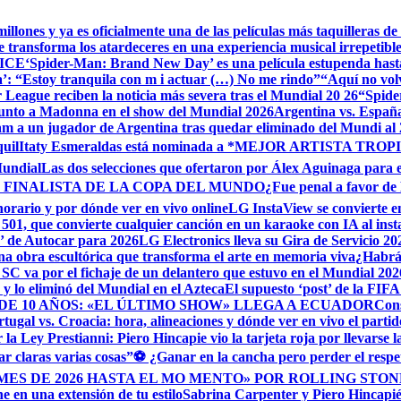
ones y ya es oficialmente una de las películas más taquilleras de 
e transforma los atardeceres en una experiencia musical irrepetib
e ICE
‘Spider-Man: Brand New Day’ es una película estupenda hast
da’: “Estoy tranquila con m i actuar (…) No me rindo”
“Aquí no vol
r League reciben la noticia más severa tras el Mundial 20 26
“Spide
unto a Madonna en el show del Mundial 2026
Argentina vs. España
am a un jugador de Argentina tras quedar eliminado del Mundi al
uil
Itaty Esmeraldas está nominada a *MEJOR ARTISTA TRO
Mundial
Las dos selecciones que ofertaron por Álex Aguinaga para 
 FINALISTA DE LA COPA DEL MUNDO
¿Fue penal a favor de B
horario y por dónde ver en vivo online
LG InstaView se convierte en
501, que convierte cualquier canción en un karaoke con IA al inst
 de Autocar para 2026
LG Electronics lleva su Gira de Servicio 2
a obra escultórica que transforma el arte en memoria viva
¿Habrá 
SC va por el fichaje de un delantero que estuvo en el Mundial 202
o y lo eliminó del Mundial en el Azteca
El supuesto ‘post’ de la FIF
DE 10 AÑOS: «EL ÚLTIMO SHOW» LLEGA A ECUADOR
Cons
rtugal vs. Croacia: hora, alineaciones y dónde ver en vivo el parti
a Ley Prestianni: Piero Hincapie vio la tarjeta roja por llevarse 
r claras varias cosas”
⚽ ¿Ganar en la cancha pero perder el respe
ES DE 2026 HASTA EL MO MENTO» POR ROLLING STON
 en una extensión de tu estilo
Sabrina Carpenter y Piero Hincapi