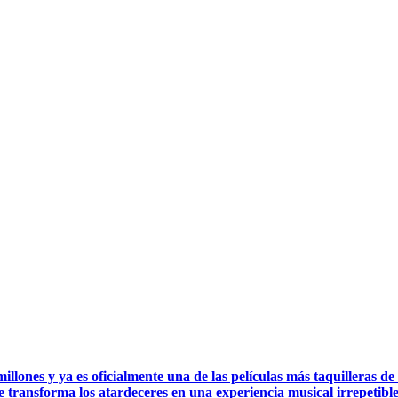
ones y ya es oficialmente una de las películas más taquilleras de 
e transforma los atardeceres en una experiencia musical irrepetib