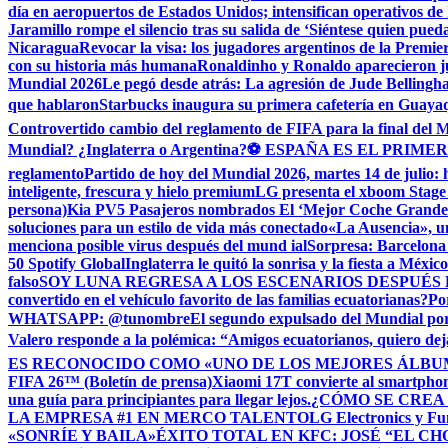
día en aeropuertos de Estados Unidos; intensifican operativos d
Jaramillo rompe el silencio tras su salida de ‘Siéntese quien pue
Nicaragua
Revocar la visa: los jugadores argentinos de la Premie
con su historia más humana
Ronaldinho y Ronaldo aparecieron j
Mundial 2026
Le pegó desde atrás: La agresión de Jude Bellingh
que hablaron
Starbucks inaugura su primera cafetería en Guayaq
Controvertido cambio del reglamento de FIFA para la final del 
Mundial? ¿Inglaterra o Argentina?
⚽ ESPAÑA ES EL PRIMER
reglamento
Partido de hoy del Mundial 2026, martes 14 de julio: 
inteligente, frescura y hielo premium
LG presenta el xboom Stage 
persona)
Kia PV5 Pasajeros nombrados El ‘Mejor Coche Grande’
soluciones para un estilo de vida más conectado
«La Ausencia», un
menciona posible virus después del mund ial
Sorpresa: Barcelona 
50 Spotify Global
Inglaterra le quitó la sonrisa y la fiesta a Méxic
falso
SOY LUNA REGRESA A LOS ESCENARIOS DESPUÉS 
convertido en el vehículo favorito de las familias ecuatorianas?
Po
WHATSAPP: @tunombre
El segundo expulsado del Mundial por l
Valero responde a la polémica: “Amigos ecuatorianos, quiero deja
ES RECONOCIDO COMO «UNO DE LOS MEJORES ÁLBUM
FIFA 26™ (Boletín de prensa)
Xiaomi 17T convierte al smartphone
una guía para principiantes para llegar lejos.
¿CÓMO SE CREA
LA EMPRESA #1 EN MERCO TALENTO
LG Electronics y Fu
«SONRÍE Y BAILA»
ÉXITO TOTAL EN KFC: JOSÉ “EL C