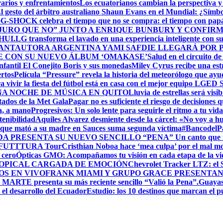
arios y enfrentamientos
Los ecuatorianos cambian la perspectiva y 
l gesto del árbitro australiano Shaun Evans en el Mundial: ¿Símb
o
G-SHOCK celebra el tiempo que no se compra: el tiempo con pap
URO QUE NO” JUNTO A ENRIQUE BUNBURY Y CONFIRMA
HUI.
LG transforma el lavado en una experiencia inteligente con s
ANTAUTORA ARGENTINA YAMI SAFDIE LLEGARÁ POR P
E CON SU NUEVO ÁLBUM ‘OMAKASE’
Salud en el circuito d
fantil El Conejito Boris y sus monedas
Miley Cyrus recibe una est
ertos
Película “Pressure” revela la historia del meteorólogo que ayu
 vivir la fiesta del fútbol está en casa con el mejor equipo LG
ED 
A NOCHE DE MÚSICA EN QUITO
Lluvia de estrellas será vi
itados de la Met Gala
Pagar no es suficiente el riesgo de decisiones qu
a, a mano
Progresivos: Un solo lente para seguirle el ritmo a tu vida
enibilidad
Aquiles Alvarez desmiente desde la cárcel: «No voy a hu
que mató a su madre en Sauces suma segunda víctima
#BancodelPac
 PRESENTA SU NUEVO SENCILLO “PENA” Un canto que nace d
 – FUTTTURA Tour
Cristhian Noboa hace ‘mea culpa’ por el mal 
 cero
Ópticas GMO: Acompañamos tu visión en cada etapa de la vida
ROPICAL CARGADA DE EMOCIÓN
Chevrolet Tracker LTZ: el 
OS EN VIVO
FRANK MIAMI Y GRUPO GRACE PRESENTAN 
RTE presenta su más reciente sencillo “Valió la Pena”.
Guayas,
 el desarrollo del Ecuador
Estudio: los 10 destinos que marcan el p