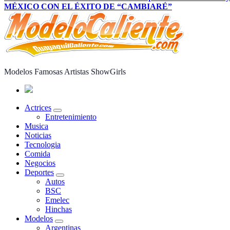
MÉXICO CON EL ÉXITO DE “CAMBIARÉ”
Modelos Famosas Artistas ShowGirls
Actrices
Entretenimiento
Musica
Noticias
Tecnologia
Comida
Negocios
Deportes
Autos
BSC
Emelec
Hinchas
Modelos
Argentinas