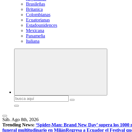
Brasileñas
Britanica
Colombianas
Ecuatorianas
Estadounidences
Mexicana
Panameña
Italiana
Buscar:
Sáb. Ago 8th, 2026
Trending News:
‘Spider-Man: Brand New Day’ supera los 1000 mill
funeral multitudinario en Milán
Regresa a Ecuador el Festival qu