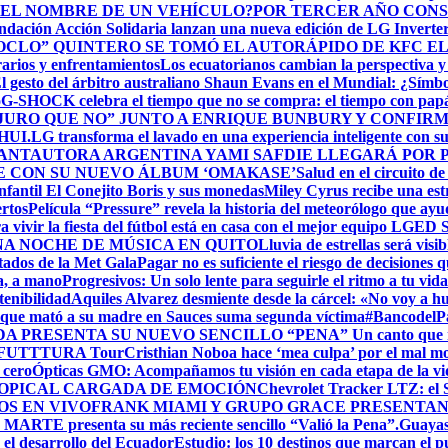
 EL NOMBRE DE UN VEHÍCULO?
POR TERCER AÑO CONS
ndación Acción Solidaria lanzan una nueva edición de LG Invert
HOCLO” QUINTERO SE TOMÓ EL AUTORÁPIDO DE KFC EL
arios y enfrentamientos
Los ecuatorianos cambian la perspectiva y 
l gesto del árbitro australiano Shaun Evans en el Mundial: ¿Símb
o
G-SHOCK celebra el tiempo que no se compra: el tiempo con pap
URO QUE NO” JUNTO A ENRIQUE BUNBURY Y CONFIRMA
HUI.
LG transforma el lavado en una experiencia inteligente con s
ANTAUTORA ARGENTINA YAMI SAFDIE LLEGARÁ POR P
E CON SU NUEVO ÁLBUM ‘OMAKASE’
Salud en el circuito d
fantil El Conejito Boris y sus monedas
Miley Cyrus recibe una est
ertos
Película “Pressure” revela la historia del meteorólogo que ayu
 vivir la fiesta del fútbol está en casa con el mejor equipo LG
ED 
A NOCHE DE MÚSICA EN QUITO
Lluvia de estrellas será vi
itados de la Met Gala
Pagar no es suficiente el riesgo de decisiones qu
a, a mano
Progresivos: Un solo lente para seguirle el ritmo a tu vida
enibilidad
Aquiles Alvarez desmiente desde la cárcel: «No voy a hu
que mató a su madre en Sauces suma segunda víctima
#BancodelPac
 PRESENTA SU NUEVO SENCILLO “PENA” Un canto que nace d
 – FUTTTURA Tour
Cristhian Noboa hace ‘mea culpa’ por el mal 
 cero
Ópticas GMO: Acompañamos tu visión en cada etapa de la vida
ROPICAL CARGADA DE EMOCIÓN
Chevrolet Tracker LTZ: el 
OS EN VIVO
FRANK MIAMI Y GRUPO GRACE PRESENTAN 
RTE presenta su más reciente sencillo “Valió la Pena”.
Guayas,
 el desarrollo del Ecuador
Estudio: los 10 destinos que marcan el p