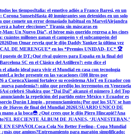
todos los tiempos
Italia: el emotivo adiós a Franco Baresi, en un
le: Corona Sunsets
Hasta 40 inmigrantes son detenidos en un solo
a que comete un error demasiado habitual en Marvel
​Alejandra
verá a haber elecciones” Tiranía sin máscaras en
r-Man: Un Nuevo Día”, el héroe más querido regresa a los cines
: cuántos millones ganan el campeón y el subcampeón del
 2026
Don Omar revela qué le dijo Daddy Yankee la última vez
PICAL DE MERENGUE* en los *Premios UNIDAD- EC* 🏆
el puesto de DT
¿Qué rival quieres para España en la final del
arcelona SC en el Clásico del Astillero?: esto dice el
 el aliado ideal para vivir el Mundial en casa con tecnología
ante
La leche presente en las vacaciones (108 litros por
026 a Cuenca
Xiaomi fortalece su ecosistema AIoT en Ecuador con
nueva pandemia?: niño que predijo los terremotos en Venezuela
6
Así celebró Shakira que “Dai Dai” alcanzó el número 1 del Top
A anunciando la repetición del partido entre México y Ecuador es
orcio Durán Limpio , pronunciamiento
¿Por qué los SUV se han
do de 16avos de final del Mundial 2026
USUARIO UNICO DE
la mano a la boca
😳 ¿Qué crees que le dijo Piero Hincapié?
Ana
to?
EL RECIENTE ÁLBUM DE JUANES, ‘JUANESTEBAN,’
E EN ESPAÑOL
Coca-Cola No Better Feeling– Copa Mundial
é ¿más que amigos?
Entrenamiento para maratón simplificado: