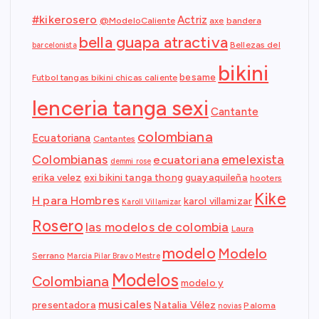
#kikerosero
Actriz
@ModeloCaliente
axe
bandera
bella guapa atractiva
Bellezas del
barcelonista
bikini
besame
Futbol tangas bikini chicas caliente
lenceria tanga sexi
Cantante
colombiana
Ecuatoriana
Cantantes
Colombianas
emelexista
ecuatoriana
demmi rose
erika velez
exi bikini tanga thong
guayaquileña
hooters
Kike
H para Hombres
karol villamizar
Karoll Villamizar
Rosero
las modelos de colombia
Laura
modelo
Modelo
Serrano
Marcia Pilar Bravo Mestre
Modelos
Colombiana
modelo y
musicales
presentadora
Natalia Vélez
Paloma
novias