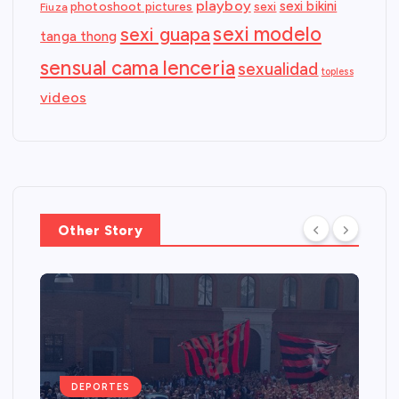
playboy
sexi bikini
photoshoot pictures
sexi
Fiuza
sexi modelo
sexi guapa
tanga thong
sensual cama lenceria
sexualidad
topless
videos
Other Story
DEPORTES