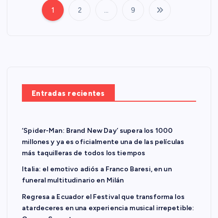
1
2
…
9
P
a
g
i
Entradas recientes
n
‘Spider-Man: Brand New Day’ supera los 1000
a
millones y ya es oficialmente una de las películas
más taquilleras de todos los tiempos
c
Italia: el emotivo adiós a Franco Baresi, en un
i
funeral multitudinario en Milán
Regresa a Ecuador el Festival que transforma los
ó
atardeceres en una experiencia musical irrepetible: