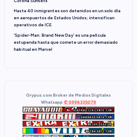
Corona Sunsets
n
Hasta 40 inmigrantes son detenidos en un solo día
en aeropuertos de Estados Unidos; intensifican
d
operativos de ICE
‘Spider-Man: Brand New Day’ es una película
e
estupenda hasta que comete un error demasiado
habitual en Marvel
e
n
t
Grypus.com Broker de Medios Digitales
r
Whatsapp
✆ 0996335079
a
d