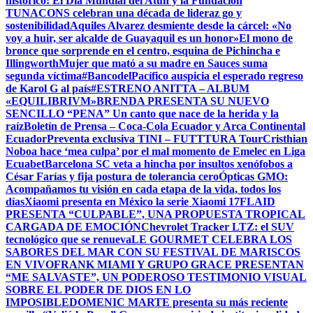
histórico: El Día Mundial del Atún y la Fundación
TUNACONS celebran una década de lideraz go y
sostenibilidad
Aquiles Alvarez desmiente desde la cárcel: «No
voy a huir, ser alcalde de Guayaquil es un honor»
El mono de
bronce que sorprende en el centro, esquina de Pichincha e
Illingworth
Mujer que mató a su madre en Sauces suma
segunda víctima
#BancodelPacífico auspicia el esperado regreso
de Karol G al país
#ESTRENO ANITTA – ALBUM
«EQUILIBRIVM»
BRENDA PRESENTA SU NUEVO
SENCILLO “PENA” Un canto que nace de la herida y la
raíz
Boletín de Prensa – Coca-Cola Ecuador y Arca Continental
Ecuador
Preventa exclusiva TINI – FUTTTURA Tour
Cristhian
Noboa hace ‘mea culpa’ por el mal momento de Emelec en Liga
Ecuabet
Barcelona SC veta a hincha por insultos xenófobos a
César Farías y fija postura de tolerancia cero
Ópticas GMO:
Acompañamos tu visión en cada etapa de la vida, todos los
días
Xiaomi presenta en México la serie Xiaomi 17
FLAID
PRESENTA “CULPABLE”, UNA PROPUESTA TROPICAL
CARGADA DE EMOCIÓN
Chevrolet Tracker LTZ: el SUV
tecnológico que se renueva
LE GOURMET CELEBRA LOS
SABORES DEL MAR CON SU FESTIVAL DE MARISCOS
EN VIVO
FRANK MIAMI Y GRUPO GRACE PRESENTAN
“ME SALVASTE”, UN PODEROSO TESTIMONIO VISUAL
SOBRE EL PODER DE DIOS EN LO
IMPOSIBLE
DOMENIC MARTE presenta su más reciente