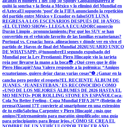
alcanzó el número 1 del Top 50 Spotify Global
Inglaterra le
quitó la sonrisa y la fiesta a México y lo eliminó del Mundial en
el Azteca
El supuesto ‘post’ de la FIFA anunciando la repetición
del partido entre México y Ecuador es falso
SOY LUNA
REGRESA A LOS ESCENARIOS DESPUÉS DE 10 AÑOS:
«EL ÚLTIMO SHOW» LLEGA A ECUADOR
Consorcio
Durán Limpio , pronunciamiento
¿Por qué los SUV se han
convertido en el vehículo favorito de las familias ecuatorianas?
Portugal vs. Croacia: hora, alineaciones y dónde ver en vivo el
partido de 16avos de final del Mundial 2026
USUARIO UNICO
DE WHATSAPP: @tunombre
El segundo expulsado del
Mundial por la Ley Prestianni: Piero Hincapie vio la tarjeta
roja por llevarse la mano a la boca
😳 ¿Qué crees que le dijo
Piero Hincapié?
Ana Valero responde a la polémica: “Amigos
ecuatorianos, quiero dejar claras varias cosas”
⚽ ¿Ganar en la
cancha pero perder el respeto?
EL RECIENTE ÁLBUM DE
JUANES, ‘JUANESTEBAN,’ ES RECONOCIDO COMO
«UNO DE LOS MEJORES ÁLBUMES DE 2026 HASTA EL
MO MENTO» POR ROLLING STONE EN ESPAÑOL
Coca-
Cola No Better Feeling– Copa Mundial FIFA 26™ (Boletín de
prensa)
Xiaomi 17T convierte al smartphone en una extensión
de tu estilo
Sabrina Carpenter y Piero Hincapié ¿más que
amigos?
Entrenamiento para maratón simplificado: una guía
para principiantes para llegar lejos.
¿CÓMO SE CREA EL
NOMBRE DE UN VEHÍCULO?
POR TERCER AÑO