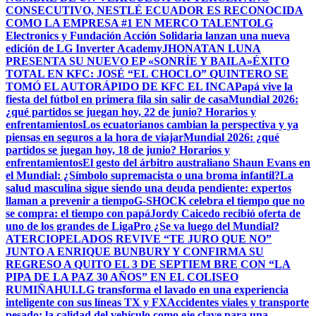
CONSECUTIVO, NESTLÉ ECUADOR ES RECONOCIDA
COMO LA EMPRESA #1 EN MERCO TALENTO
LG
Electronics y Fundación Acción Solidaria lanzan una nueva
edición de LG Inverter Academy
JHONATAN LUNA
PRESENTA SU NUEVO EP «SONRÍE Y BAILA»
ÉXITO
TOTAL EN KFC: JOSÉ “EL CHOCLO” QUINTERO SE
TOMÓ EL AUTORÁPIDO DE KFC EL INCA
Papá vive la
fiesta del fútbol en primera fila sin salir de casa
Mundial 2026:
¿qué partidos se juegan hoy, 22 de junio? Horarios y
enfrentamientos
Los ecuatorianos cambian la perspectiva y ya
piensas en seguros a la hora de viajar
Mundial 2026: ¿qué
partidos se juegan hoy, 18 de junio? Horarios y
enfrentamientos
El gesto del árbitro australiano Shaun Evans en
el Mundial: ¿Símbolo supremacista o una broma infantil?
La
salud masculina sigue siendo una deuda pendiente: expertos
llaman a prevenir a tiempo
G-SHOCK celebra el tiempo que no
se compra: el tiempo con papá
Jordy Caicedo recibió oferta de
uno de los grandes de LigaPro ¿Se va luego del Mundial?
ATERCIOPELADOS REVIVE “TE JURO QUE NO”
JUNTO A ENRIQUE BUNBURY Y CONFIRMA SU
REGRESO A QUITO EL 3 DE SEPTIEM BRE CON “LA
PIPA DE LA PAZ 30 AÑOS” EN EL COLISEO
RUMIÑAHUI.
LG transforma el lavado en una experiencia
inteligente con sus líneas TX y FX
Accidentes viales y transporte
pesado: la calidad del vehículo como eje clave para una