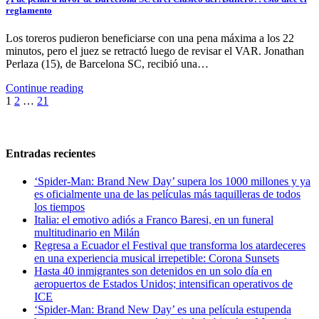
reglamento
Los toreros pudieron beneficiarse con una pena máxima a los 22
minutos, pero el juez se retractó luego de revisar el VAR. Jonathan
Perlaza (15), de Barcelona SC, recibió una…
Continue reading
Paginación
1
2
…
21
de
entradas
Entradas recientes
‘Spider-Man: Brand New Day’ supera los 1000 millones y ya
es oficialmente una de las películas más taquilleras de todos
los tiempos
Italia: el emotivo adiós a Franco Baresi, en un funeral
multitudinario en Milán
Regresa a Ecuador el Festival que transforma los atardeceres
en una experiencia musical irrepetible: Corona Sunsets
Hasta 40 inmigrantes son detenidos en un solo día en
aeropuertos de Estados Unidos; intensifican operativos de
ICE
‘Spider-Man: Brand New Day’ es una película estupenda