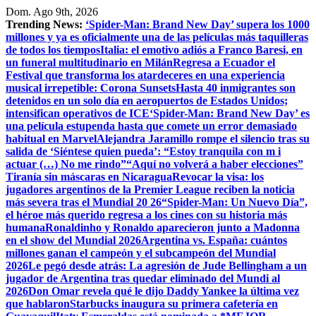
Saltar
Dom. Ago 9th, 2026
al
Trending News:
‘Spider-Man: Brand New Day’ supera los 1000
contenido
millones y ya es oficialmente una de las películas más taquilleras
de todos los tiempos
Italia: el emotivo adiós a Franco Baresi, en
un funeral multitudinario en Milán
Regresa a Ecuador el
Festival que transforma los atardeceres en una experiencia
musical irrepetible: Corona Sunsets
Hasta 40 inmigrantes son
detenidos en un solo día en aeropuertos de Estados Unidos;
intensifican operativos de ICE
‘Spider-Man: Brand New Day’ es
una película estupenda hasta que comete un error demasiado
habitual en Marvel
​Alejandra Jaramillo rompe el silencio tras su
salida de ‘Siéntese quien pueda’: “Estoy tranquila con m i
actuar (…) No me rindo”
“Aquí no volverá a haber elecciones”
Tiranía sin máscaras en Nicaragua
Revocar la visa: los
jugadores argentinos de la Premier League reciben la noticia
más severa tras el Mundial 20 26
“Spider-Man: Un Nuevo Día”,
el héroe más querido regresa a los cines con su historia más
humana
Ronaldinho y Ronaldo aparecieron junto a Madonna
en el show del Mundial 2026
Argentina vs. España: cuántos
millones ganan el campeón y el subcampeón del Mundial
2026
Le pegó desde atrás: La agresión de Jude Bellingham a un
jugador de Argentina tras quedar eliminado del Mundi al
2026
Don Omar revela qué le dijo Daddy Yankee la última vez
que hablaron
Starbucks inaugura su primera cafetería en