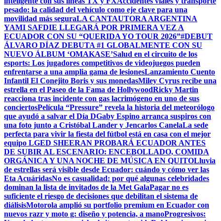
inteligente con sus líneas TX y FX
Accidentes viales y transporte
pesado: la calidad del vehículo como eje clave para una
movilidad más segura
LA CANTAUTORA ARGENTINA
YAMI SAFDIE LLEGARÁ POR PRIMERA VEZ A
ECUADOR CON SU “QUERIDA YO TOUR 2026”
#DEBUT
ÁLVARO DÍAZ DEBUTA #1 GLOBALMENTE CON SU
NUEVO ÁLBUM ‘OMAKASE’
Salud en el circuito de los
esports: Los jugadores competitivos de videojuegos pueden
enfrentarse a una amplia gama de lesiones
Lanzamiento Cuento
Infantil El Conejito Boris y sus monedas
Miley Cyrus recibe una
estrella en el Paseo de la Fama de Hollywood
Ricky Martin
reacciona tras incidente con gas lacrimógeno en uno de sus
conciertos
Película “Pressure” revela la historia del meteorólogo
que ayudó a salvar el Día D
Gaby Espino arranca suspiros con
una foto junto a Cristóbal Lander y Jencarlos Canela
La sede
perfecta para vivir la fiesta del fútbol está en casa con el mejor
equipo LG
ED SHEERAN PROBARÁ ECUADOR ANTES
DE SUBIR AL ESCENARIO: ENCEBOLLADO, COMIDA
ORGÁNICA Y UNA NOCHE DE MÚSICA EN QUITO
Lluvia
de estrellas será visible desde Ecuador: cuándo y cómo ver las
Eta Acuáridas
No es casualidad: por qué algunas celebridades
dominan la lista de invitados de la Met Gala
Pagar no es
suficiente el riesgo de decisiones que debilitan el sistema de
diálisis
Motorola amplió su portfolio premium en Ecuador con
nuevos razr y moto g: diseño y potencia, a mano
Progresivos: