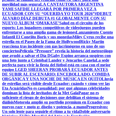
movilidad más segura
LA CANTAUTORA ARGENTINA
YAMI SAFDIE LLEGARÁ POR PRIMERA VEZ A
ECUADOR CON SU “QUERIDA YO TOUR 2026”
#DEBUT
ÁLVARO DÍAZ DEBUTA #1 GLOBALMENTE CON SU
NUEVO ÁLBUM ‘OMAKASE’
Salud en el circuito de los
esports: Los jugadores competitivos de videojuegos pueden
enfrentarse a una amplia gama de lesiones
Lanzamiento Cuento
Infantil El Conejito Boris y sus monedas
Miley Cyrus recibe una
estrella en el Paseo de la Fama de Hollywood
Ricky Martin
reacciona tras incidente con gas lacrimógeno en uno de sus
conciertos
Película “Pressure” revela la historia del meteorólogo
que ayudó a salvar el Día D
Gaby Espino arranca suspiros con
una foto junto a Cristóbal Lander y Jencarlos Canela
La sede
perfecta para vivir la fiesta del fútbol está en casa con el mejor
equipo LG
ED SHEERAN PROBARÁ ECUADOR ANTES
DE SUBIR AL ESCENARIO: ENCEBOLLADO, COMIDA
ORGÁNICA Y UNA NOCHE DE MÚSICA EN QUITO
Lluvia
de estrellas será visible desde Ecuador: cuándo y cómo ver las
Eta Acuáridas
No es casualidad: por qué algunas celebridades
dominan la lista de invitados de la Met Gala
Pagar no es
suficiente el riesgo de decisiones que debilitan el sistema de
diálisis
Motorola amplió su portfolio premium en Ecuador con
nuevos razr y moto g: diseño y potencia, a mano
Progresivos:
Un solo lente para seguirle el ritmo a tu vida
Doble aniversario