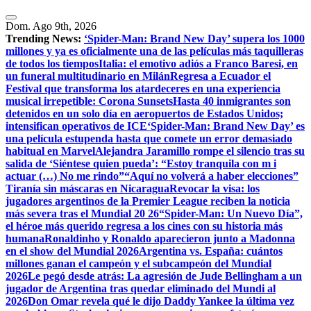
Dom. Ago 9th, 2026
Trending News:
‘Spider-Man: Brand New Day’ supera los 1000
millones y ya es oficialmente una de las películas más taquilleras
de todos los tiempos
Italia: el emotivo adiós a Franco Baresi, en
un funeral multitudinario en Milán
Regresa a Ecuador el
Festival que transforma los atardeceres en una experiencia
musical irrepetible: Corona Sunsets
Hasta 40 inmigrantes son
detenidos en un solo día en aeropuertos de Estados Unidos;
intensifican operativos de ICE
‘Spider-Man: Brand New Day’ es
una película estupenda hasta que comete un error demasiado
habitual en Marvel
​Alejandra Jaramillo rompe el silencio tras su
salida de ‘Siéntese quien pueda’: “Estoy tranquila con m i
actuar (…) No me rindo”
“Aquí no volverá a haber elecciones”
Tiranía sin máscaras en Nicaragua
Revocar la visa: los
jugadores argentinos de la Premier League reciben la noticia
más severa tras el Mundial 20 26
“Spider-Man: Un Nuevo Día”,
el héroe más querido regresa a los cines con su historia más
humana
Ronaldinho y Ronaldo aparecieron junto a Madonna
en el show del Mundial 2026
Argentina vs. España: cuántos
millones ganan el campeón y el subcampeón del Mundial
2026
Le pegó desde atrás: La agresión de Jude Bellingham a un
jugador de Argentina tras quedar eliminado del Mundi al
2026
Don Omar revela qué le dijo Daddy Yankee la última vez