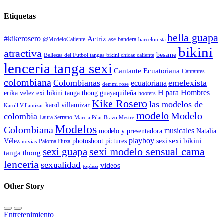
Etiquetas
bella guapa
#kikerosero
Actriz
@ModeloCaliente
axe
bandera
barcelonista
bikini
atractiva
besame
Bellezas del Futbol tangas bikini chicas caliente
lenceria tanga sexi
Cantante Ecuatoriana
Cantantes
colombiana
Colombianas
emelexista
ecuatoriana
demmi rose
H para Hombres
erika velez
exi bikini tanga thong
guayaquileña
hooters
Kike Rosero
las modelos de
karol villamizar
Karoll Villamizar
modelo
Modelo
colombia
Laura Serrano
Marcia Pilar Bravo Mestre
Modelos
Colombiana
musicales
modelo y presentadora
Natalia
playboy
sexi bikini
Vélez
photoshoot pictures
sexi
Paloma Fiuza
novias
sexi modelo sensual cama
sexi guapa
tanga thong
lenceria
sexualidad
videos
topless
Other Story
Entretenimiento