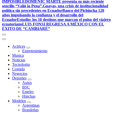
IMPOSIBLE
DOMENIC MARTE presenta su más reciente
sencillo “Valió la Pena”.
Guayas, una crisis de institucionalidad
política sin precedentes en Ecuador
Banco del Pichincha 120
años impulsando la confianza y el desarrollo del
Ecuador
Estudio: los 10 destinos que marcan el pulso del viajero
ecuatoriano
LUIS FONSI REGRESA A MÉXICO CON EL
ÉXITO DE “CAMBIARÉ”
Actrices
Entretenimiento
Musica
Noticias
Tecnologia
Comida
Negocios
Deportes
Autos
BSC
Emelec
Hinchas
Modelos
Argentinas
Brasileñas