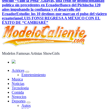
sencillo “Valió la Pena”.
Guayas, una crisis de institucionalidad
política sin precedentes en Ecuador
Banco del Pichincha 120
años impulsando la confianza y el desarrollo del
Ecuador
Estudio: los 10 destinos que marcan el pulso del viajero
ecuatoriano
LUIS FONSI REGRESA A MÉXICO CON EL
ÉXITO DE “CAMBIARÉ”
Modelos Famosas Artistas ShowGirls
Actrices
Entretenimiento
Musica
Noticias
Tecnologia
Comida
Negocios
Deportes
Autos