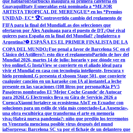
que hablaron
Starbucks inaugura su primera cafetería en
Guayaquil
Itaty Esmeraldas está nominada a *MEJOR
ARTISTA TROPICAL DE MERENGUE* en los *Premios
UNIDAD- EC* 🏆
Controvertido cambio del reglamento de
FIFA para la final del Mundial
Las dos selecciones que
ofertaron por Álex Aguinaga para el puesto de DT
¿Qué rival
quieres para España en la final del Mundial? ¿Inglaterra o
Argentina?
⚽ ESPAÑA ES EL PRIMER FINALISTA DE LA
COPA DEL MUNDO
¿Fue penal a favor de Barcelona SC en el
Clásico del Astillero?: esto dice el reglamento
Partido de hoy del
Mundial 2026, martes 14 de julio: horario y por dónde ver en
vivo online
LG InstaView se convierte en el aliado ideal para
vivir el Mundial en casa con tecnología inteligente, frescura y
hielo premium
LG presenta el xboom Stage 501, que convierte
cualquier canción en un karaoke con IA al instante
La leche
presente en las vacaciones (108 litros por persona)
Kia PV5
Pasajeros nombrados El ‘Mejor Coche Grande’ de Autocar
para 2026
LG Electronics lleva su Gira de Servicio 2026 a
Cuenca
Xiaomi fortalece su ecosistema AIoT en Ecuador con
soluciones para un estilo de vida más conectado
«La Ausencia»,
una obra escultórica que transforma el arte en memoria
viva
¿Habrá nueva pandemia?: niño que predijo los terremotos
en Venezuela menciona posible virus después del mund
ial
Sorpresa: Barcelona SC va por el fichaje de un delantero que