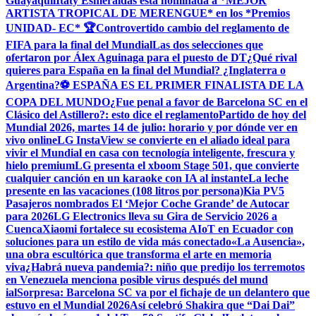
Guayaquil
Itaty Esmeraldas está nominada a *MEJOR
ARTISTA TROPICAL DE MERENGUE* en los *Premios
UNIDAD- EC* 🏆
Controvertido cambio del reglamento de
FIFA para la final del Mundial
Las dos selecciones que
ofertaron por Álex Aguinaga para el puesto de DT
¿Qué rival
quieres para España en la final del Mundial? ¿Inglaterra o
Argentina?
⚽ ESPAÑA ES EL PRIMER FINALISTA DE LA
COPA DEL MUNDO
¿Fue penal a favor de Barcelona SC en el
Clásico del Astillero?: esto dice el reglamento
Partido de hoy del
Mundial 2026, martes 14 de julio: horario y por dónde ver en
vivo online
LG InstaView se convierte en el aliado ideal para
vivir el Mundial en casa con tecnología inteligente, frescura y
hielo premium
LG presenta el xboom Stage 501, que convierte
cualquier canción en un karaoke con IA al instante
La leche
presente en las vacaciones (108 litros por persona)
Kia PV5
Pasajeros nombrados El ‘Mejor Coche Grande’ de Autocar
para 2026
LG Electronics lleva su Gira de Servicio 2026 a
Cuenca
Xiaomi fortalece su ecosistema AIoT en Ecuador con
soluciones para un estilo de vida más conectado
«La Ausencia»,
una obra escultórica que transforma el arte en memoria
viva
¿Habrá nueva pandemia?: niño que predijo los terremotos
en Venezuela menciona posible virus después del mund
ial
Sorpresa: Barcelona SC va por el fichaje de un delantero que
estuvo en el Mundial 2026
Así celebró Shakira que “Dai Dai”