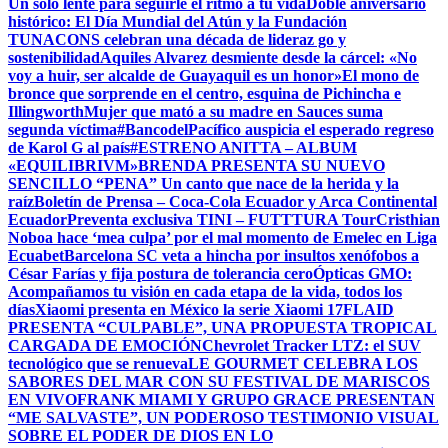
Un solo lente para seguirle el ritmo a tu vida
Doble aniversario
histórico: El Día Mundial del Atún y la Fundación
TUNACONS celebran una década de lideraz go y
sostenibilidad
Aquiles Alvarez desmiente desde la cárcel: «No
voy a huir, ser alcalde de Guayaquil es un honor»
El mono de
bronce que sorprende en el centro, esquina de Pichincha e
Illingworth
Mujer que mató a su madre en Sauces suma
segunda víctima
#BancodelPacífico auspicia el esperado regreso
de Karol G al país
#ESTRENO ANITTA – ALBUM
«EQUILIBRIVM»
BRENDA PRESENTA SU NUEVO
SENCILLO “PENA” Un canto que nace de la herida y la
raíz
Boletín de Prensa – Coca-Cola Ecuador y Arca Continental
Ecuador
Preventa exclusiva TINI – FUTTTURA Tour
Cristhian
Noboa hace ‘mea culpa’ por el mal momento de Emelec en Liga
Ecuabet
Barcelona SC veta a hincha por insultos xenófobos a
César Farías y fija postura de tolerancia cero
Ópticas GMO:
Acompañamos tu visión en cada etapa de la vida, todos los
días
Xiaomi presenta en México la serie Xiaomi 17
FLAID
PRESENTA “CULPABLE”, UNA PROPUESTA TROPICAL
CARGADA DE EMOCIÓN
Chevrolet Tracker LTZ: el SUV
tecnológico que se renueva
LE GOURMET CELEBRA LOS
SABORES DEL MAR CON SU FESTIVAL DE MARISCOS
EN VIVO
FRANK MIAMI Y GRUPO GRACE PRESENTAN
“ME SALVASTE”, UN PODEROSO TESTIMONIO VISUAL
SOBRE EL PODER DE DIOS EN LO