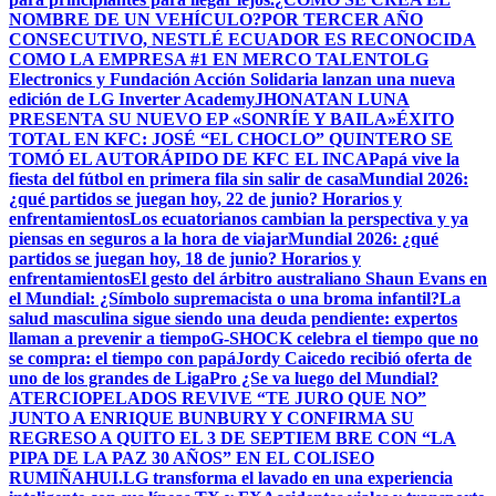
NOMBRE DE UN VEHÍCULO?
POR TERCER AÑO
CONSECUTIVO, NESTLÉ ECUADOR ES RECONOCIDA
COMO LA EMPRESA #1 EN MERCO TALENTO
LG
Electronics y Fundación Acción Solidaria lanzan una nueva
edición de LG Inverter Academy
JHONATAN LUNA
PRESENTA SU NUEVO EP «SONRÍE Y BAILA»
ÉXITO
TOTAL EN KFC: JOSÉ “EL CHOCLO” QUINTERO SE
TOMÓ EL AUTORÁPIDO DE KFC EL INCA
Papá vive la
fiesta del fútbol en primera fila sin salir de casa
Mundial 2026:
¿qué partidos se juegan hoy, 22 de junio? Horarios y
enfrentamientos
Los ecuatorianos cambian la perspectiva y ya
piensas en seguros a la hora de viajar
Mundial 2026: ¿qué
partidos se juegan hoy, 18 de junio? Horarios y
enfrentamientos
El gesto del árbitro australiano Shaun Evans en
el Mundial: ¿Símbolo supremacista o una broma infantil?
La
salud masculina sigue siendo una deuda pendiente: expertos
llaman a prevenir a tiempo
G-SHOCK celebra el tiempo que no
se compra: el tiempo con papá
Jordy Caicedo recibió oferta de
uno de los grandes de LigaPro ¿Se va luego del Mundial?
ATERCIOPELADOS REVIVE “TE JURO QUE NO”
JUNTO A ENRIQUE BUNBURY Y CONFIRMA SU
REGRESO A QUITO EL 3 DE SEPTIEM BRE CON “LA
PIPA DE LA PAZ 30 AÑOS” EN EL COLISEO
RUMIÑAHUI.
LG transforma el lavado en una experiencia