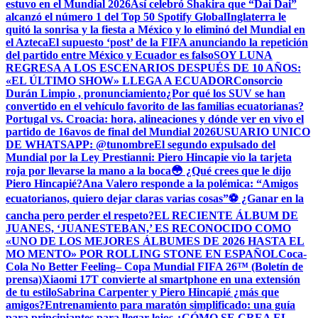
estuvo en el Mundial 2026
Así celebró Shakira que “Dai Dai”
alcanzó el número 1 del Top 50 Spotify Global
Inglaterra le
quitó la sonrisa y la fiesta a México y lo eliminó del Mundial en
el Azteca
El supuesto ‘post’ de la FIFA anunciando la repetición
del partido entre México y Ecuador es falso
SOY LUNA
REGRESA A LOS ESCENARIOS DESPUÉS DE 10 AÑOS:
«EL ÚLTIMO SHOW» LLEGA A ECUADOR
Consorcio
Durán Limpio , pronunciamiento
¿Por qué los SUV se han
convertido en el vehículo favorito de las familias ecuatorianas?
Portugal vs. Croacia: hora, alineaciones y dónde ver en vivo el
partido de 16avos de final del Mundial 2026
USUARIO UNICO
DE WHATSAPP: @tunombre
El segundo expulsado del
Mundial por la Ley Prestianni: Piero Hincapie vio la tarjeta
roja por llevarse la mano a la boca
😳 ¿Qué crees que le dijo
Piero Hincapié?
Ana Valero responde a la polémica: “Amigos
ecuatorianos, quiero dejar claras varias cosas”
⚽ ¿Ganar en la
cancha pero perder el respeto?
EL RECIENTE ÁLBUM DE
JUANES, ‘JUANESTEBAN,’ ES RECONOCIDO COMO
«UNO DE LOS MEJORES ÁLBUMES DE 2026 HASTA EL
MO MENTO» POR ROLLING STONE EN ESPAÑOL
Coca-
Cola No Better Feeling– Copa Mundial FIFA 26™ (Boletín de
prensa)
Xiaomi 17T convierte al smartphone en una extensión
de tu estilo
Sabrina Carpenter y Piero Hincapié ¿más que
amigos?
Entrenamiento para maratón simplificado: una guía
para principiantes para llegar lejos.
¿CÓMO SE CREA EL