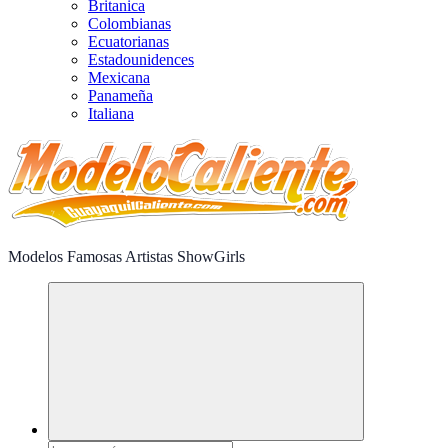
Britanica
Colombianas
Ecuatorianas
Estadounidences
Mexicana
Panameña
Italiana
Modelos Famosas Artistas ShowGirls