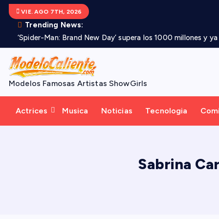
S
VIE. AGO 7TH, 2026
a
Trending News:
l
‘Spider-Man: Brand New Day’ supera los 1000 millones y ya e
t
a
r
Modelos Famosas Artistas ShowGirls
a
l
Actrices
Musica
Noticias
Tecnologia
Com
c
o
n
t
Sabrina Ca
e
n
i
d
o