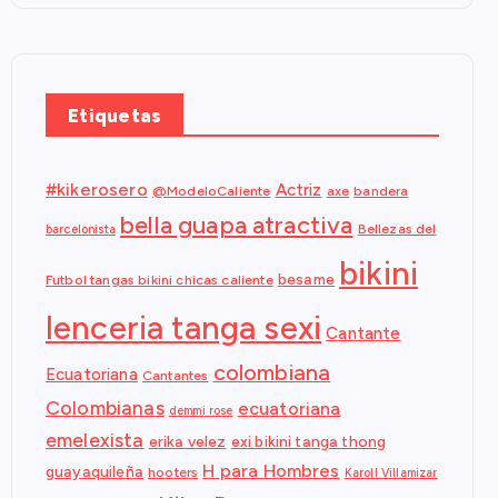
Etiquetas
#kikerosero
Actriz
@ModeloCaliente
axe
bandera
bella guapa atractiva
Bellezas del
barcelonista
bikini
besame
Futbol tangas bikini chicas caliente
lenceria tanga sexi
Cantante
colombiana
Ecuatoriana
Cantantes
Colombianas
ecuatoriana
demmi rose
emelexista
erika velez
exi bikini tanga thong
H para Hombres
guayaquileña
hooters
Karoll Villamizar