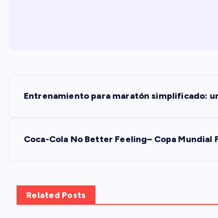
N
Entrenamiento para maratón simplificado: una
a
v
Coca-Cola No Better Feeling– Copa Mundial F
e
g
Related Posts