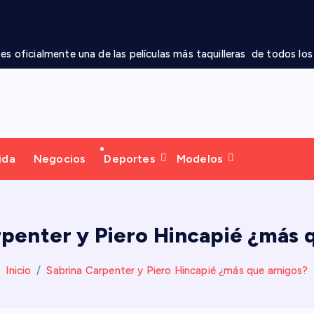
s oficialmente una de las películas más taquilleras  de todos lo
ida
Negocios
Deportes
Modelos
rpenter y Piero Hincapié ¿más 
Inicio
Sabrina Carpenter y Piero Hincapié ¿más que amigos?