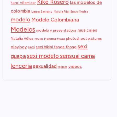
Kike Rosero
las modelos de
karol villamizar
colombia
Laura Serrano
Marcia Pilar Bravo Mestre
modelo
Modelo Colombiana
Modelos
musicales
modelo y presentadora
Natalia Vélez
photoshoot pictures
Paloma Fiuza
novias
sexi
playboy
sexi bikini tanga thong
sexi
sexi modelo sensual cama
guapa
lenceria
sexualidad
videos
topless