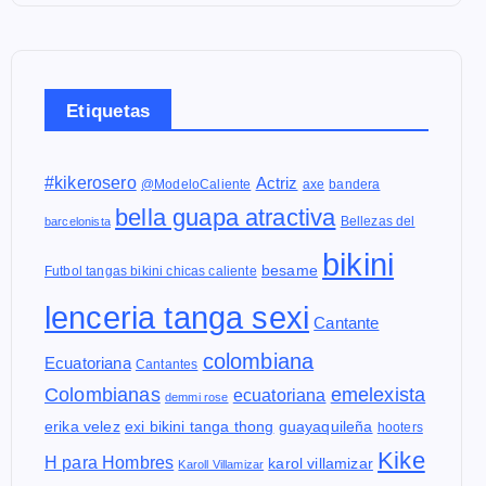
Etiquetas
#kikerosero
Actriz
@ModeloCaliente
axe
bandera
bella guapa atractiva
Bellezas del
barcelonista
bikini
besame
Futbol tangas bikini chicas caliente
lenceria tanga sexi
Cantante
colombiana
Ecuatoriana
Cantantes
Colombianas
emelexista
ecuatoriana
demmi rose
erika velez
exi bikini tanga thong
guayaquileña
hooters
Kike
H para Hombres
karol villamizar
Karoll Villamizar