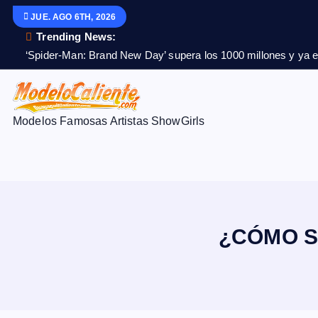
S
JUE. AGO 6TH, 2026
a
Trending News:
l
‘Spider-Man: Brand New Day’ supera los 1000 millones y ya es
t
a
r
Modelos Famosas Artistas ShowGirls
a
l
c
o
n
t
¿CÓMO S
e
n
i
d
o