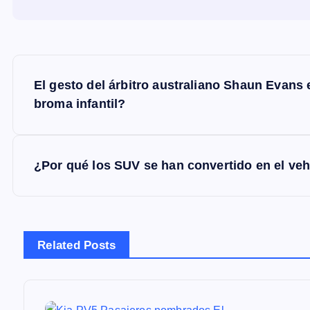
N
El gesto del árbitro australiano Shaun Evans
a
broma infantil?
v
¿Por qué los SUV se han convertido en el vehí
e
g
Related Posts
a
c