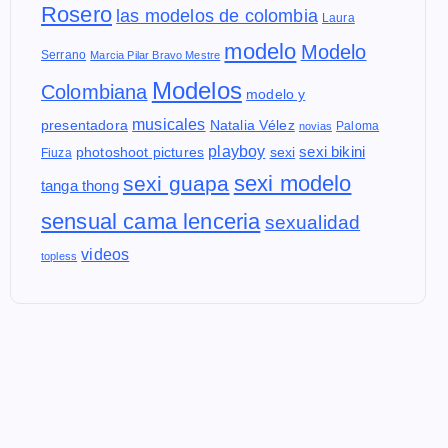
Rosero
las modelos de colombia
Laura
modelo
Modelo
Serrano
Marcia Pilar Bravo Mestre
Modelos
Colombiana
modelo y
musicales
presentadora
Natalia Vélez
Paloma
novias
playboy
sexi bikini
photoshoot pictures
sexi
Fiuza
sexi modelo
sexi guapa
tanga thong
sensual cama lenceria
sexualidad
videos
topless