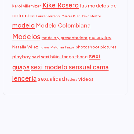
Kike Rosero
las modelos de
karol villamizar
colombia
Laura Serrano
Marcia Pilar Bravo Mestre
modelo
Modelo Colombiana
Modelos
musicales
modelo y presentadora
Natalia Vélez
photoshoot pictures
Paloma Fiuza
novias
sexi
playboy
sexi bikini tanga thong
sexi
sexi modelo sensual cama
guapa
lenceria
sexualidad
videos
topless