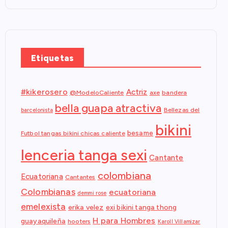
Etiquetas
#kikerosero
Actriz
@ModeloCaliente
axe
bandera
bella guapa atractiva
Bellezas del
barcelonista
bikini
besame
Futbol tangas bikini chicas caliente
lenceria tanga sexi
Cantante
colombiana
Ecuatoriana
Cantantes
Colombianas
ecuatoriana
demmi rose
emelexista
erika velez
exi bikini tanga thong
H para Hombres
guayaquileña
hooters
Karoll Villamizar