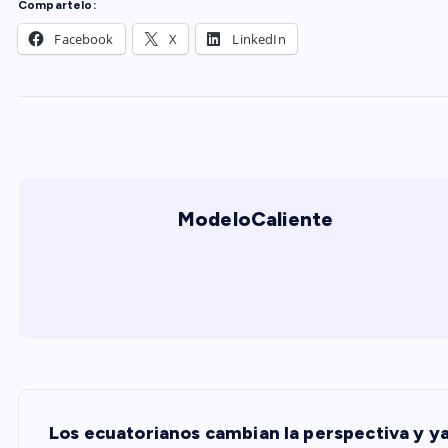
Compartelo:
Facebook
X
LinkedIn
ModeloCaliente
N
Los ecuatorianos cambian la perspectiva y ya 