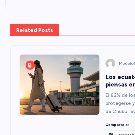
a
v
Related Posts
e
g
ModeloC
a
Los ecuat
piensas en
c
El 82% de los
i
protegerse y
de Chubb rev
ó
Compartelo: