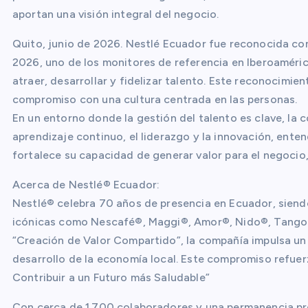
aportan una visión integral del negocio.
Quito, junio de 2026. Nestlé Ecuador fue reconocida co
2026, uno de los monitores de referencia en Iberoaméric
atraer, desarrollar y fidelizar talento. Este reconocimi
compromiso con una cultura centrada en las personas.
En un entorno donde la gestión del talento es clave, la 
aprendizaje continuo, el liderazgo y la innovación, ent
fortalece su capacidad de generar valor para el negocio,
Acerca de Nestlé® Ecuador:
Nestlé® celebra 70 años de presencia en Ecuador, siendo
icónicas como Nescafé®, Maggi®, Amor®, Nido®, Tango®,
“Creación de Valor Compartido”, la compañía impulsa un 
desarrollo de la economía local. Este compromiso refuer
Contribuir a un Futuro más Saludable”
Con cerca de 1.700 colaboradores y una permanencia pro