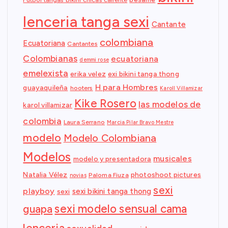
lenceria tanga sexi
Cantante
colombiana
Ecuatoriana
Cantantes
Colombianas
ecuatoriana
demmi rose
emelexista
erika velez
exi bikini tanga thong
H para Hombres
guayaquileña
hooters
Karoll Villamizar
Kike Rosero
las modelos de
karol villamizar
colombia
Laura Serrano
Marcia Pilar Bravo Mestre
modelo
Modelo Colombiana
Modelos
musicales
modelo y presentadora
Natalia Vélez
photoshoot pictures
Paloma Fiuza
novias
sexi
playboy
sexi bikini tanga thong
sexi
sexi modelo sensual cama
guapa