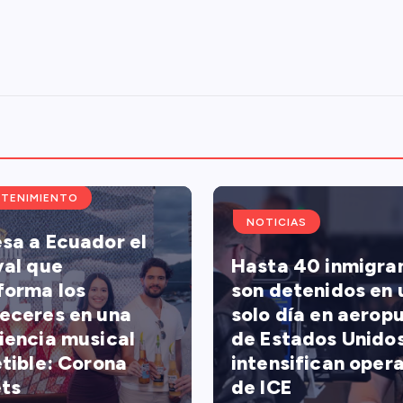
TENIMIENTO
NOTICIAS
sa a Ecuador el
val que
Hasta 40 inmigra
forma los
son detenidos en 
eceres en una
solo día en aerop
iencia musical
de Estados Unidos
etible: Corona
intensifican oper
ts
de ICE