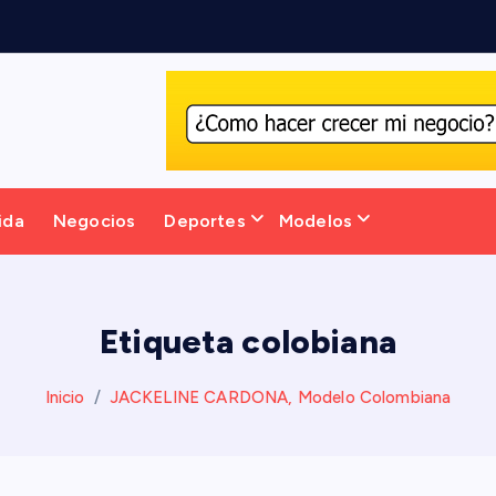
ida
Negocios
Deportes
Modelos
Etiqueta colobiana
Inicio
JACKELINE CARDONA, Modelo Colombiana