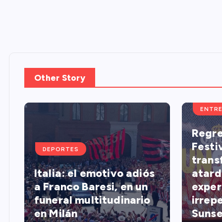
Other Story
ENTRE
Regre
Festi
DEPORTES
trans
Italia: el emotivo adiós
atard
a Franco Baresi, en un
exper
s
funeral multitudinario
irrep
en Milán
Sunse