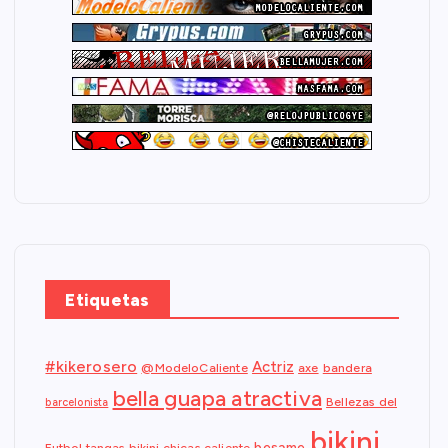
Etiquetas
#kikerosero
Actriz
@ModeloCaliente
axe
bandera
bella guapa atractiva
Bellezas del
barcelonista
bikini
besame
Futbol tangas bikini chicas caliente