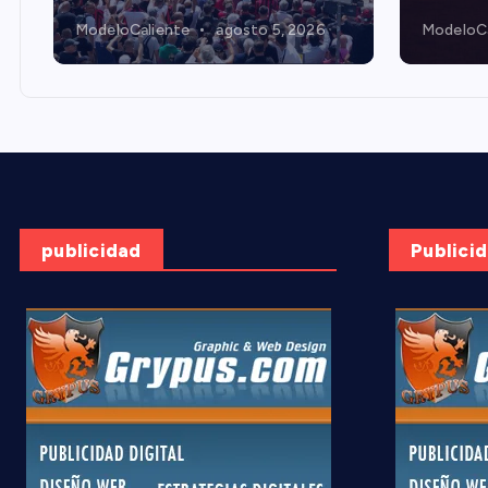
ModeloCaliente
agosto 5, 2026
ModeloCa
publicidad
Publici