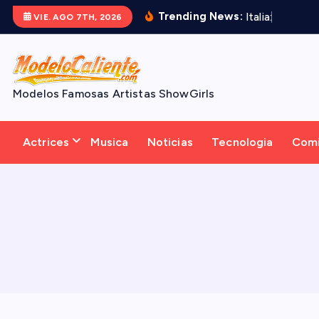
S
Trending News:
I
t
a
l
i
a
:
e
l
e
m
o
VIE. AGO 7TH, 2026
a
l
t
a
Modelos Famosas Artistas ShowGirls
r
a
Actrices
Musica
Noticias
Tecnologia
Com
l
c
o
n
t
e
n
i
d
o