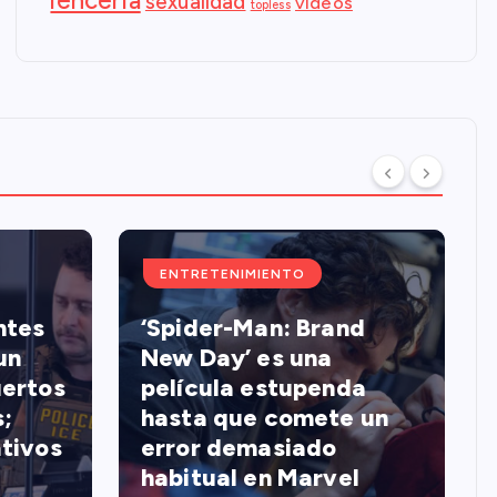
lenceria
sexualidad
videos
topless
ENTRETENIMIENTO
ntes
‘Spider-Man: Brand
un
New Day’ es una
uertos
película estupenda
;
hasta que comete un
ativos
error demasiado
habitual en Marvel