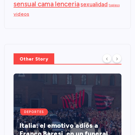
sensual cama lenceria
sexualidad
topless
videos
Other Story
DEPORTES
Italia: el emotivo adiós a
Franco Baresi, en un funeral