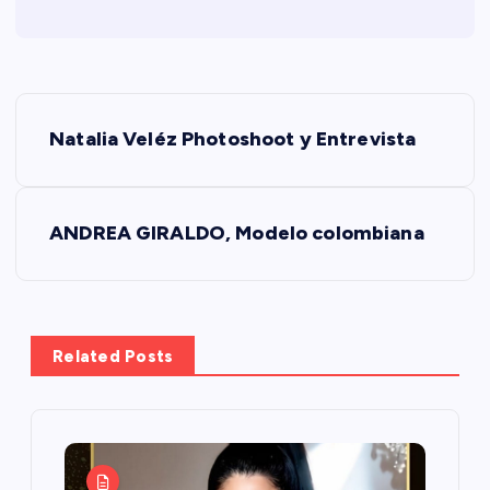
N
Natalia Veléz Photoshoot y Entrevista
a
v
ANDREA GIRALDO, Modelo colombiana
e
g
Related Posts
a
c