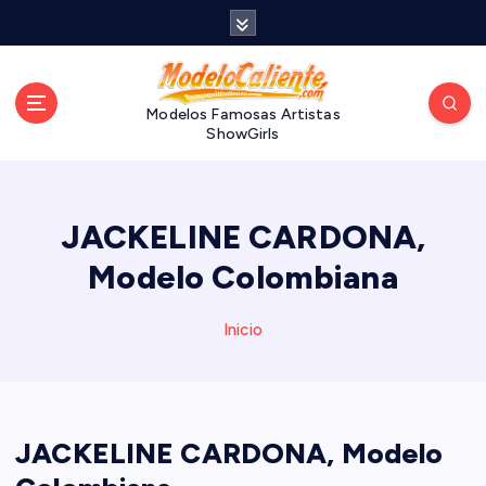
S
a
l
t
a
Modelos Famosas Artistas
ShowGirls
r
a
l
c
JACKELINE CARDONA,
o
n
Modelo Colombiana
t
e
Inicio
n
i
d
o
JACKELINE CARDONA, Modelo