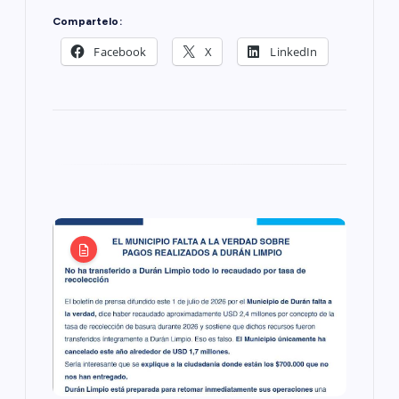
Compartelo:
d
Facebook
X
LinkedIn
a
s