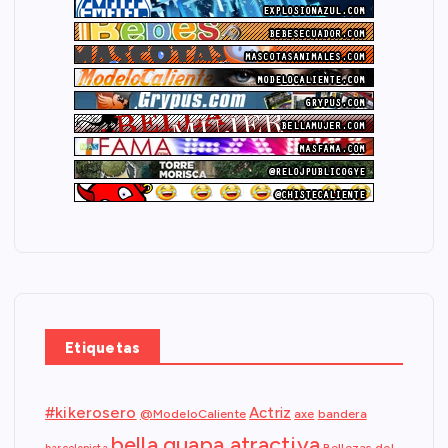
Etiquetas
#kikerosero
Actriz
@ModeloCaliente
axe
bandera
bella guapa atractiva
Bellezas del