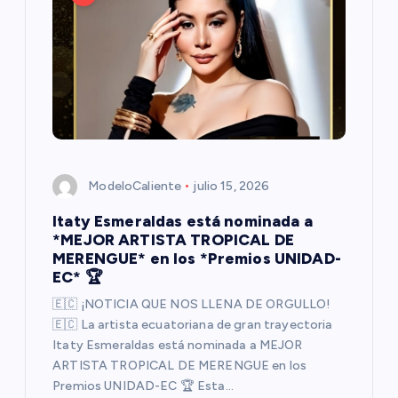
i
ó
n
d
e
ModeloCaliente
julio 15, 2026
e
Itaty Esmeraldas está nominada a
*MEJOR ARTISTA TROPICAL DE
n
MERENGUE* en los *Premios UNIDAD-
EC* 🏆
t
🇪🇨 ¡NOTICIA QUE NOS LLENA DE ORGULLO!
🇪🇨 La artista ecuatoriana de gran trayectoria
r
Itaty Esmeraldas está nominada a MEJOR
ARTISTA TROPICAL DE MERENGUE en los
a
Premios UNIDAD-EC 🏆 Esta…