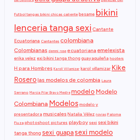
barcelonista
bikini
besame
Futbol tangas bikini chicas caliente
lenceria tanga sexi
Cantante
colombiana
Ecuatoriana
Cantantes
Colombianas
emelexista
ecuatoriana
demmi rose
erika velez
exi bikini tanga thong
guayaquileña
hooters
Kike
H para Hombres
karol villamizar
Karoll Villamizar
Rosero
las modelos de colombia
Laura
modelo
Modelo
Serrano
Marcia Pilar Bravo Mestre
Modelos
Colombiana
modelo y
musicales
presentadora
Natalia Vélez
Paloma
novias
playboy
sexi bikini
photoshoot pictures
sexi
Fiuza
sexi modelo
sexi guapa
tanga thong