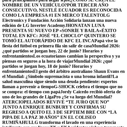
NOMBRE DE UN VEHÍCULO?
POR TERCER AÑO
CONSECUTIVO, NESTLÉ ECUADOR ES RECONOCIDA
COMO LA EMPRESA #1 EN MERCO TALENTO
LG
Electronics y Fundación Acción Solidaria lanzan una nueva
edición de LG Inverter Academy
JHONATAN LUNA
PRESENTA SU NUEVO EP «SONRÍE Y BAILA»
ÉXITO
TOTAL EN KFC: JOSÉ “EL CHOCLO” QUINTERO SE
TOMÓ EL AUTORÁPIDO DE KFC EL INCA
Papá vive la
fiesta del fútbol en primera fila sin salir de casa
Mundial 2026:
¿qué partidos se juegan hoy, 22 de junio? Horarios y
enfrentamientos
Los ecuatorianos cambian la perspectiva y ya
piensas en seguros a la hora de viajar
Mundial 2026: ¿qué
partidos se juegan hoy, 18 de junio? Horarios y
enfrentamientos
El gesto del árbitro australiano Shaun Evans en
el Mundial: ¿Símbolo supremacista o una broma infantil?
La
salud masculina sigue siendo una deuda pendiente: expertos
llaman a prevenir a tiempo
G-SHOCK celebra el tiempo que no
se compra: el tiempo con papá
Jordy Caicedo recibió oferta de
uno de los grandes de LigaPro ¿Se va luego del Mundial?
ATERCIOPELADOS REVIVE “TE JURO QUE NO”
JUNTO A ENRIQUE BUNBURY Y CONFIRMA SU
REGRESO A QUITO EL 3 DE SEPTIEM BRE CON “LA
PIPA DE LA PAZ 30 AÑOS” EN EL COLISEO
RUMIÑAHUI.
LG transforma el lavado en una experiencia