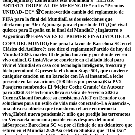
Guayaquil
Itaty Esmeraldas está nominada a *MEJOR
ARTISTA TROPICAL DE MERENGUE* en los *Premios
UNIDAD- EC* 🏆
Controvertido cambio del reglamento de
FIFA para la final del Mundial
Las dos selecciones que
ofertaron por Álex Aguinaga para el puesto de DT
¿Qué rival
quieres para España en la final del Mundial? ¿Inglaterra o
Argentina?
⚽ ESPAÑA ES EL PRIMER FINALISTA DE LA
COPA DEL MUNDO
¿Fue penal a favor de Barcelona SC en el
Clásico del Astillero?: esto dice el reglamento
Partido de hoy del
Mundial 2026, martes 14 de julio: horario y por dónde ver en
vivo online
LG InstaView se convierte en el aliado ideal para
vivir el Mundial en casa con tecnología inteligente, frescura y
hielo premium
LG presenta el xboom Stage 501, que convierte
cualquier canción en un karaoke con IA al instante
La leche
presente en las vacaciones (108 litros por persona)
Kia PV5
Pasajeros nombrados El ‘Mejor Coche Grande’ de Autocar
para 2026
LG Electronics lleva su Gira de Servicio 2026 a
Cuenca
Xiaomi fortalece su ecosistema AIoT en Ecuador con
soluciones para un estilo de vida más conectado
«La Ausencia»,
una obra escultórica que transforma el arte en memoria
viva
¿Habrá nueva pandemia?: niño que predijo los terremotos
en Venezuela menciona posible virus después del mund
ial
Sorpresa: Barcelona SC va por el fichaje de un delantero que
estuvo en el Mundial 2026
Así celebró Shakira que “Dai Dai”