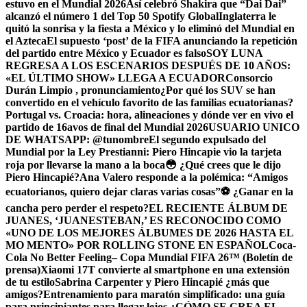
estuvo en el Mundial 2026
Así celebró Shakira que “Dai Dai”
alcanzó el número 1 del Top 50 Spotify Global
Inglaterra le
quitó la sonrisa y la fiesta a México y lo eliminó del Mundial en
el Azteca
El supuesto ‘post’ de la FIFA anunciando la repetición
del partido entre México y Ecuador es falso
SOY LUNA
REGRESA A LOS ESCENARIOS DESPUÉS DE 10 AÑOS:
«EL ÚLTIMO SHOW» LLEGA A ECUADOR
Consorcio
Durán Limpio , pronunciamiento
¿Por qué los SUV se han
convertido en el vehículo favorito de las familias ecuatorianas?
Portugal vs. Croacia: hora, alineaciones y dónde ver en vivo el
partido de 16avos de final del Mundial 2026
USUARIO UNICO
DE WHATSAPP: @tunombre
El segundo expulsado del
Mundial por la Ley Prestianni: Piero Hincapie vio la tarjeta
roja por llevarse la mano a la boca
😳 ¿Qué crees que le dijo
Piero Hincapié?
Ana Valero responde a la polémica: “Amigos
ecuatorianos, quiero dejar claras varias cosas”
⚽ ¿Ganar en la
cancha pero perder el respeto?
EL RECIENTE ÁLBUM DE
JUANES, ‘JUANESTEBAN,’ ES RECONOCIDO COMO
«UNO DE LOS MEJORES ÁLBUMES DE 2026 HASTA EL
MO MENTO» POR ROLLING STONE EN ESPAÑOL
Coca-
Cola No Better Feeling– Copa Mundial FIFA 26™ (Boletín de
prensa)
Xiaomi 17T convierte al smartphone en una extensión
de tu estilo
Sabrina Carpenter y Piero Hincapié ¿más que
amigos?
Entrenamiento para maratón simplificado: una guía
para principiantes para llegar lejos.
¿CÓMO SE CREA EL