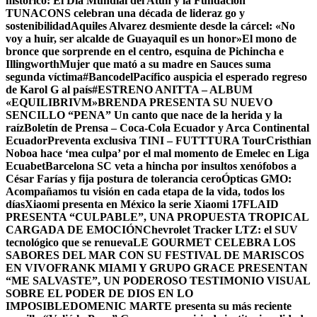
histórico: El Día Mundial del Atún y la Fundación
TUNACONS celebran una década de lideraz go y
sostenibilidad
Aquiles Alvarez desmiente desde la cárcel: «No
voy a huir, ser alcalde de Guayaquil es un honor»
El mono de
bronce que sorprende en el centro, esquina de Pichincha e
Illingworth
Mujer que mató a su madre en Sauces suma
segunda víctima
#BancodelPacífico auspicia el esperado regreso
de Karol G al país
#ESTRENO ANITTA – ALBUM
«EQUILIBRIVM»
BRENDA PRESENTA SU NUEVO
SENCILLO “PENA” Un canto que nace de la herida y la
raíz
Boletín de Prensa – Coca-Cola Ecuador y Arca Continental
Ecuador
Preventa exclusiva TINI – FUTTTURA Tour
Cristhian
Noboa hace ‘mea culpa’ por el mal momento de Emelec en Liga
Ecuabet
Barcelona SC veta a hincha por insultos xenófobos a
César Farías y fija postura de tolerancia cero
Ópticas GMO:
Acompañamos tu visión en cada etapa de la vida, todos los
días
Xiaomi presenta en México la serie Xiaomi 17
FLAID
PRESENTA “CULPABLE”, UNA PROPUESTA TROPICAL
CARGADA DE EMOCIÓN
Chevrolet Tracker LTZ: el SUV
tecnológico que se renueva
LE GOURMET CELEBRA LOS
SABORES DEL MAR CON SU FESTIVAL DE MARISCOS
EN VIVO
FRANK MIAMI Y GRUPO GRACE PRESENTAN
“ME SALVASTE”, UN PODEROSO TESTIMONIO VISUAL
SOBRE EL PODER DE DIOS EN LO
IMPOSIBLE
DOMENIC MARTE presenta su más reciente