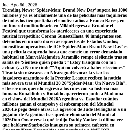
Saltar
Jue. Ago 6th, 2026
al
Trending News:
‘Spider-Man: Brand New Day’ supera los 1000
contenido
millones y ya es oficialmente una de las películas más taquilleras
de todos los tiempos
Italia: el emotivo adiós a Franco Baresi, en
un funeral multitudinario en Milán
Regresa a Ecuador el
Festival que transforma los atardeceres en una experiencia
musical irrepetible: Corona Sunsets
Hasta 40 inmigrantes son
detenidos en un solo día en aeropuertos de Estados Unidos;
intensifican operativos de ICE
‘Spider-Man: Brand New Day’ es
una película estupenda hasta que comete un error demasiado
habitual en Marvel
​Alejandra Jaramillo rompe el silencio tras su
salida de ‘Siéntese quien pueda’: “Estoy tranquila con m i
actuar (…) No me rindo”
“Aquí no volverá a haber elecciones”
Tiranía sin máscaras en Nicaragua
Revocar la visa: los
jugadores argentinos de la Premier League reciben la noticia
más severa tras el Mundial 20 26
“Spider-Man: Un Nuevo Día”,
el héroe más querido regresa a los cines con su historia más
humana
Ronaldinho y Ronaldo aparecieron junto a Madonna
en el show del Mundial 2026
Argentina vs. España: cuántos
millones ganan el campeón y el subcampeón del Mundial
2026
Le pegó desde atrás: La agresión de Jude Bellingham a un
jugador de Argentina tras quedar eliminado del Mundi al
2026
Don Omar revela qué le dijo Daddy Yankee la última vez
que hablaron
Starbucks inaugura su primera cafetería en