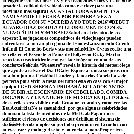
inteligente con sus líneas TX y FX
Accidentes viales y transporte
pesado: la calidad del vehículo como eje clave para una
movilidad más segura
LA CANTAUTORA ARGENTINA
YAMI SAFDIE LLEGARÁ POR PRIMERA VEZ A
ECUADOR CON SU “QUERIDA YO TOUR 2026”
#DEBUT
ÁLVARO DÍAZ DEBUTA #1 GLOBALMENTE CON SU
NUEVO ÁLBUM ‘OMAKASE’
Salud en el circuito de los
esports: Los jugadores competitivos de videojuegos pueden
enfrentarse a una amplia gama de lesiones
Lanzamiento Cuento
Infantil El Conejito Boris y sus monedas
Miley Cyrus recibe una
estrella en el Paseo de la Fama de Hollywood
Ricky Martin
reacciona tras incidente con gas lacrimógeno en uno de sus
conciertos
Película “Pressure” revela la historia del meteorólogo
que ayudó a salvar el Día D
Gaby Espino arranca suspiros con
una foto junto a Cristóbal Lander y Jencarlos Canela
La sede
perfecta para vivir la fiesta del fútbol está en casa con el mejor
equipo LG
ED SHEERAN PROBARÁ ECUADOR ANTES
DE SUBIR AL ESCENARIO: ENCEBOLLADO, COMIDA
ORGÁNICA Y UNA NOCHE DE MÚSICA EN QUITO
Lluvia
de estrellas será visible desde Ecuador: cuándo y cómo ver las
Eta Acuáridas
No es casualidad: por qué algunas celebridades
dominan la lista de invitados de la Met Gala
Pagar no es
suficiente el riesgo de decisiones que debilitan el sistema de
diálisis
Motorola amplió su portfolio premium en Ecuador con
nuevos razr y moto g: diseño y potencia, a mano
Progresivos: