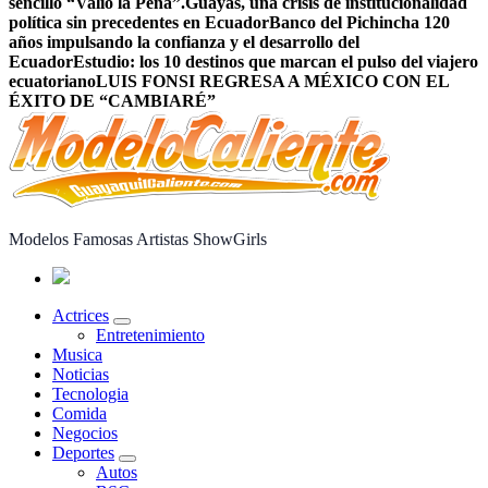
sencillo “Valió la Pena”.
Guayas, una crisis de institucionalidad
política sin precedentes en Ecuador
Banco del Pichincha 120
años impulsando la confianza y el desarrollo del
Ecuador
Estudio: los 10 destinos que marcan el pulso del viajero
ecuatoriano
LUIS FONSI REGRESA A MÉXICO CON EL
ÉXITO DE “CAMBIARÉ”
Modelos Famosas Artistas ShowGirls
Actrices
Entretenimiento
Musica
Noticias
Tecnologia
Comida
Negocios
Deportes
Autos