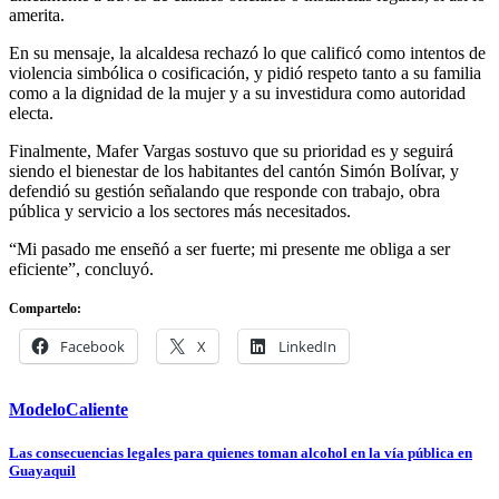
amerita.
En su mensaje, la alcaldesa rechazó lo que calificó como intentos de
violencia simbólica o cosificación, y pidió respeto tanto a su familia
como a la dignidad de la mujer y a su investidura como autoridad
electa.
Finalmente, Mafer Vargas sostuvo que su prioridad es y seguirá
siendo el bienestar de los habitantes del cantón Simón Bolívar, y
defendió su gestión señalando que responde con trabajo, obra
pública y servicio a los sectores más necesitados.
“Mi pasado me enseñó a ser fuerte; mi presente me obliga a ser
eficiente”, concluyó.
Compartelo:
Facebook
X
LinkedIn
ModeloCaliente
Navegación
Las consecuencias legales para quienes toman alcohol en la vía pública en
Guayaquil
de