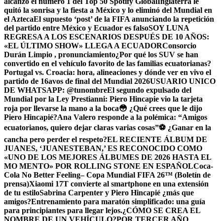
alcanzó el número 1 del Top 50 Spotify Global
Inglaterra le
quitó la sonrisa y la fiesta a México y lo eliminó del Mundial en
el Azteca
El supuesto ‘post’ de la FIFA anunciando la repetición
del partido entre México y Ecuador es falso
SOY LUNA
REGRESA A LOS ESCENARIOS DESPUÉS DE 10 AÑOS:
«EL ÚLTIMO SHOW» LLEGA A ECUADOR
Consorcio
Durán Limpio , pronunciamiento
¿Por qué los SUV se han
convertido en el vehículo favorito de las familias ecuatorianas?
Portugal vs. Croacia: hora, alineaciones y dónde ver en vivo el
partido de 16avos de final del Mundial 2026
USUARIO UNICO
DE WHATSAPP: @tunombre
El segundo expulsado del
Mundial por la Ley Prestianni: Piero Hincapie vio la tarjeta
roja por llevarse la mano a la boca
😳 ¿Qué crees que le dijo
Piero Hincapié?
Ana Valero responde a la polémica: “Amigos
ecuatorianos, quiero dejar claras varias cosas”
⚽ ¿Ganar en la
cancha pero perder el respeto?
EL RECIENTE ÁLBUM DE
JUANES, ‘JUANESTEBAN,’ ES RECONOCIDO COMO
«UNO DE LOS MEJORES ÁLBUMES DE 2026 HASTA EL
MO MENTO» POR ROLLING STONE EN ESPAÑOL
Coca-
Cola No Better Feeling– Copa Mundial FIFA 26™ (Boletín de
prensa)
Xiaomi 17T convierte al smartphone en una extensión
de tu estilo
Sabrina Carpenter y Piero Hincapié ¿más que
amigos?
Entrenamiento para maratón simplificado: una guía
para principiantes para llegar lejos.
¿CÓMO SE CREA EL
NOMBRE DE UN VEHÍCULO?
POR TERCER AÑO