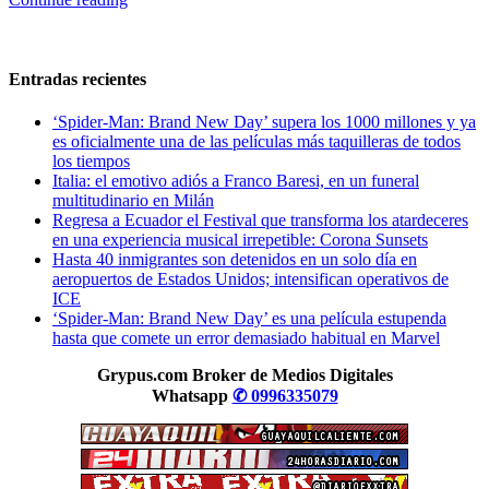
Entradas recientes
‘Spider-Man: Brand New Day’ supera los 1000 millones y ya
es oficialmente una de las películas más taquilleras de todos
los tiempos
Italia: el emotivo adiós a Franco Baresi, en un funeral
multitudinario en Milán
Regresa a Ecuador el Festival que transforma los atardeceres
en una experiencia musical irrepetible: Corona Sunsets
Hasta 40 inmigrantes son detenidos en un solo día en
aeropuertos de Estados Unidos; intensifican operativos de
ICE
‘Spider-Man: Brand New Day’ es una película estupenda
hasta que comete un error demasiado habitual en Marvel
Grypus.com Broker de Medios Digitales
Whatsapp
✆ 0996335079