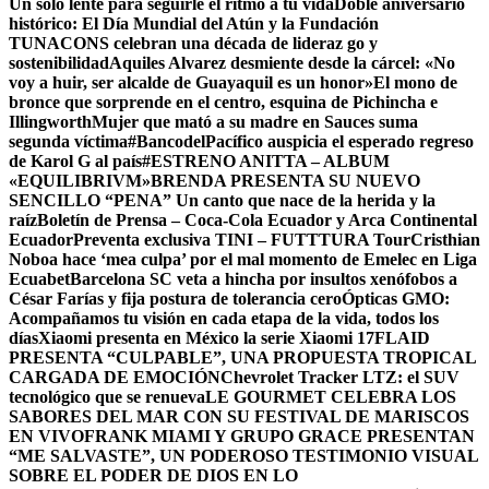
Un solo lente para seguirle el ritmo a tu vida
Doble aniversario
histórico: El Día Mundial del Atún y la Fundación
TUNACONS celebran una década de lideraz go y
sostenibilidad
Aquiles Alvarez desmiente desde la cárcel: «No
voy a huir, ser alcalde de Guayaquil es un honor»
El mono de
bronce que sorprende en el centro, esquina de Pichincha e
Illingworth
Mujer que mató a su madre en Sauces suma
segunda víctima
#BancodelPacífico auspicia el esperado regreso
de Karol G al país
#ESTRENO ANITTA – ALBUM
«EQUILIBRIVM»
BRENDA PRESENTA SU NUEVO
SENCILLO “PENA” Un canto que nace de la herida y la
raíz
Boletín de Prensa – Coca-Cola Ecuador y Arca Continental
Ecuador
Preventa exclusiva TINI – FUTTTURA Tour
Cristhian
Noboa hace ‘mea culpa’ por el mal momento de Emelec en Liga
Ecuabet
Barcelona SC veta a hincha por insultos xenófobos a
César Farías y fija postura de tolerancia cero
Ópticas GMO:
Acompañamos tu visión en cada etapa de la vida, todos los
días
Xiaomi presenta en México la serie Xiaomi 17
FLAID
PRESENTA “CULPABLE”, UNA PROPUESTA TROPICAL
CARGADA DE EMOCIÓN
Chevrolet Tracker LTZ: el SUV
tecnológico que se renueva
LE GOURMET CELEBRA LOS
SABORES DEL MAR CON SU FESTIVAL DE MARISCOS
EN VIVO
FRANK MIAMI Y GRUPO GRACE PRESENTAN
“ME SALVASTE”, UN PODEROSO TESTIMONIO VISUAL
SOBRE EL PODER DE DIOS EN LO