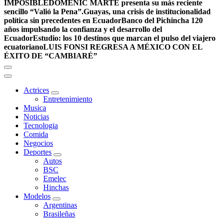
IMPOSIBLE
DOMENIC MARTE presenta su más reciente
sencillo “Valió la Pena”.
Guayas, una crisis de institucionalidad
política sin precedentes en Ecuador
Banco del Pichincha 120
años impulsando la confianza y el desarrollo del
Ecuador
Estudio: los 10 destinos que marcan el pulso del viajero
ecuatoriano
LUIS FONSI REGRESA A MÉXICO CON EL
ÉXITO DE “CAMBIARÉ”
Actrices
Entretenimiento
Musica
Noticias
Tecnologia
Comida
Negocios
Deportes
Autos
BSC
Emelec
Hinchas
Modelos
Argentinas
Brasileñas