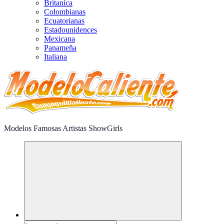
Britanica
Colombianas
Ecuatorianas
Estadounidences
Mexicana
Panameña
Italiana
Modelos Famosas Artistas ShowGirls