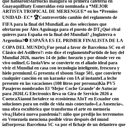
que hablaron
Starbucks inaugura su primera cafetería en
Guayaquil
Itaty Esmeraldas está nominada a *MEJOR
ARTISTA TROPICAL DE MERENGUE* en los *Premios
UNIDAD- EC* 🏆
Controvertido cambio del reglamento de
FIFA para la final del Mundial
Las dos selecciones que
ofertaron por Álex Aguinaga para el puesto de DT
¿Qué rival
quieres para España en la final del Mundial? ¿Inglaterra o
Argentina?
⚽ ESPAÑA ES EL PRIMER FINALISTA DE LA
COPA DEL MUNDO
¿Fue penal a favor de Barcelona SC en el
Clásico del Astillero?: esto dice el reglamento
Partido de hoy del
Mundial 2026, martes 14 de julio: horario y por dónde ver en
vivo online
LG InstaView se convierte en el aliado ideal para
vivir el Mundial en casa con tecnología inteligente, frescura y
hielo premium
LG presenta el xboom Stage 501, que convierte
cualquier canción en un karaoke con IA al instante
La leche
presente en las vacaciones (108 litros por persona)
Kia PV5
Pasajeros nombrados El ‘Mejor Coche Grande’ de Autocar
para 2026
LG Electronics lleva su Gira de Servicio 2026 a
Cuenca
Xiaomi fortalece su ecosistema AIoT en Ecuador con
soluciones para un estilo de vida más conectado
«La Ausencia»,
una obra escultórica que transforma el arte en memoria
viva
¿Habrá nueva pandemia?: niño que predijo los terremotos
en Venezuela menciona posible virus después del mund
ial
Sorpresa: Barcelona SC va por el fichaje de un delantero que