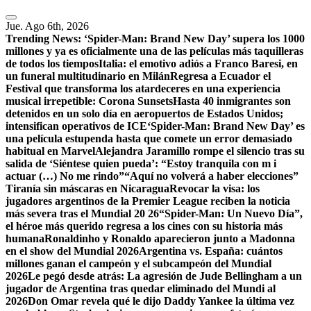
Jue. Ago 6th, 2026
Trending News:
‘Spider-Man: Brand New Day’ supera los 1000
millones y ya es oficialmente una de las películas más taquilleras
de todos los tiempos
Italia: el emotivo adiós a Franco Baresi, en
un funeral multitudinario en Milán
Regresa a Ecuador el
Festival que transforma los atardeceres en una experiencia
musical irrepetible: Corona Sunsets
Hasta 40 inmigrantes son
detenidos en un solo día en aeropuertos de Estados Unidos;
intensifican operativos de ICE
‘Spider-Man: Brand New Day’ es
una película estupenda hasta que comete un error demasiado
habitual en Marvel
​Alejandra Jaramillo rompe el silencio tras su
salida de ‘Siéntese quien pueda’: “Estoy tranquila con m i
actuar (…) No me rindo”
“Aquí no volverá a haber elecciones”
Tiranía sin máscaras en Nicaragua
Revocar la visa: los
jugadores argentinos de la Premier League reciben la noticia
más severa tras el Mundial 20 26
“Spider-Man: Un Nuevo Día”,
el héroe más querido regresa a los cines con su historia más
humana
Ronaldinho y Ronaldo aparecieron junto a Madonna
en el show del Mundial 2026
Argentina vs. España: cuántos
millones ganan el campeón y el subcampeón del Mundial
2026
Le pegó desde atrás: La agresión de Jude Bellingham a un
jugador de Argentina tras quedar eliminado del Mundi al
2026
Don Omar revela qué le dijo Daddy Yankee la última vez