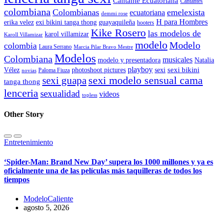
Cantante Ecuatoriana
Cantantes
colombiana
Colombianas
emelexista
ecuatoriana
demmi rose
H para Hombres
erika velez
exi bikini tanga thong
guayaquileña
hooters
Kike Rosero
las modelos de
karol villamizar
Karoll Villamizar
modelo
Modelo
colombia
Laura Serrano
Marcia Pilar Bravo Mestre
Modelos
Colombiana
musicales
modelo y presentadora
Natalia
playboy
sexi bikini
Vélez
photoshoot pictures
sexi
Paloma Fiuza
novias
sexi modelo sensual cama
sexi guapa
tanga thong
lenceria
sexualidad
videos
topless
Other Story
Entretenimiento
‘Spider-Man: Brand New Day’ supera los 1000 millones y ya es
oficialmente una de las películas más taquilleras de todos los
tiempos
ModeloCaliente
agosto 5, 2026