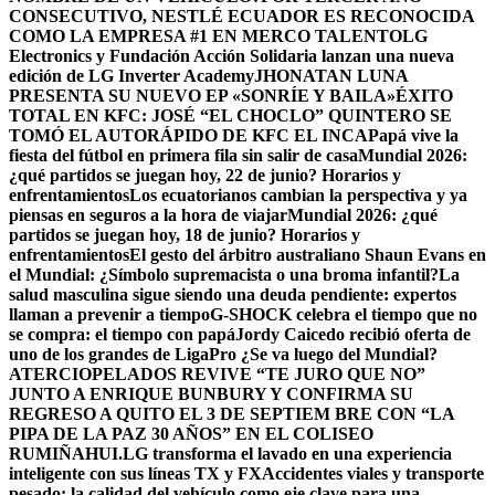
CONSECUTIVO, NESTLÉ ECUADOR ES RECONOCIDA
COMO LA EMPRESA #1 EN MERCO TALENTO
LG
Electronics y Fundación Acción Solidaria lanzan una nueva
edición de LG Inverter Academy
JHONATAN LUNA
PRESENTA SU NUEVO EP «SONRÍE Y BAILA»
ÉXITO
TOTAL EN KFC: JOSÉ “EL CHOCLO” QUINTERO SE
TOMÓ EL AUTORÁPIDO DE KFC EL INCA
Papá vive la
fiesta del fútbol en primera fila sin salir de casa
Mundial 2026:
¿qué partidos se juegan hoy, 22 de junio? Horarios y
enfrentamientos
Los ecuatorianos cambian la perspectiva y ya
piensas en seguros a la hora de viajar
Mundial 2026: ¿qué
partidos se juegan hoy, 18 de junio? Horarios y
enfrentamientos
El gesto del árbitro australiano Shaun Evans en
el Mundial: ¿Símbolo supremacista o una broma infantil?
La
salud masculina sigue siendo una deuda pendiente: expertos
llaman a prevenir a tiempo
G-SHOCK celebra el tiempo que no
se compra: el tiempo con papá
Jordy Caicedo recibió oferta de
uno de los grandes de LigaPro ¿Se va luego del Mundial?
ATERCIOPELADOS REVIVE “TE JURO QUE NO”
JUNTO A ENRIQUE BUNBURY Y CONFIRMA SU
REGRESO A QUITO EL 3 DE SEPTIEM BRE CON “LA
PIPA DE LA PAZ 30 AÑOS” EN EL COLISEO
RUMIÑAHUI.
LG transforma el lavado en una experiencia
inteligente con sus líneas TX y FX
Accidentes viales y transporte
pesado: la calidad del vehículo como eje clave para una