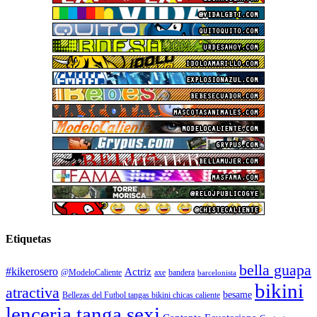
Etiquetas
bella guapa
#kikerosero
Actriz
@ModeloCaliente
axe
bandera
barcelonista
bikini
atractiva
besame
Bellezas del Futbol tangas bikini chicas caliente
lenceria tanga sexi