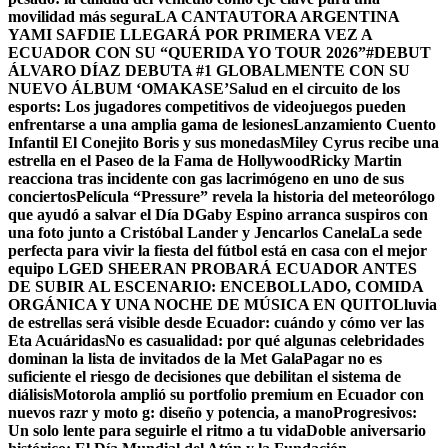
movilidad más segura
LA CANTAUTORA ARGENTINA
YAMI SAFDIE LLEGARÁ POR PRIMERA VEZ A
ECUADOR CON SU “QUERIDA YO TOUR 2026”
#DEBUT
ÁLVARO DÍAZ DEBUTA #1 GLOBALMENTE CON SU
NUEVO ÁLBUM ‘OMAKASE’
Salud en el circuito de los
esports: Los jugadores competitivos de videojuegos pueden
enfrentarse a una amplia gama de lesiones
Lanzamiento Cuento
Infantil El Conejito Boris y sus monedas
Miley Cyrus recibe una
estrella en el Paseo de la Fama de Hollywood
Ricky Martin
reacciona tras incidente con gas lacrimógeno en uno de sus
conciertos
Película “Pressure” revela la historia del meteorólogo
que ayudó a salvar el Día D
Gaby Espino arranca suspiros con
una foto junto a Cristóbal Lander y Jencarlos Canela
La sede
perfecta para vivir la fiesta del fútbol está en casa con el mejor
equipo LG
ED SHEERAN PROBARÁ ECUADOR ANTES
DE SUBIR AL ESCENARIO: ENCEBOLLADO, COMIDA
ORGÁNICA Y UNA NOCHE DE MÚSICA EN QUITO
Lluvia
de estrellas será visible desde Ecuador: cuándo y cómo ver las
Eta Acuáridas
No es casualidad: por qué algunas celebridades
dominan la lista de invitados de la Met Gala
Pagar no es
suficiente el riesgo de decisiones que debilitan el sistema de
diálisis
Motorola amplió su portfolio premium en Ecuador con
nuevos razr y moto g: diseño y potencia, a mano
Progresivos:
Un solo lente para seguirle el ritmo a tu vida
Doble aniversario