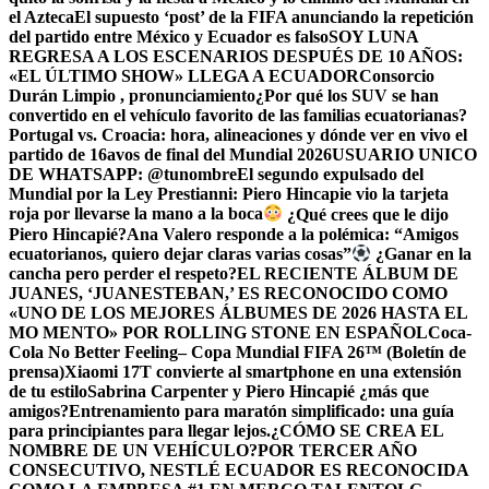
el Azteca
El supuesto ‘post’ de la FIFA anunciando la repetición
del partido entre México y Ecuador es falso
SOY LUNA
REGRESA A LOS ESCENARIOS DESPUÉS DE 10 AÑOS:
«EL ÚLTIMO SHOW» LLEGA A ECUADOR
Consorcio
Durán Limpio , pronunciamiento
¿Por qué los SUV se han
convertido en el vehículo favorito de las familias ecuatorianas?
Portugal vs. Croacia: hora, alineaciones y dónde ver en vivo el
partido de 16avos de final del Mundial 2026
USUARIO UNICO
DE WHATSAPP: @tunombre
El segundo expulsado del
Mundial por la Ley Prestianni: Piero Hincapie vio la tarjeta
roja por llevarse la mano a la boca
¿Qué crees que le dijo
Piero Hincapié?
Ana Valero responde a la polémica: “Amigos
ecuatorianos, quiero dejar claras varias cosas”
¿Ganar en la
cancha pero perder el respeto?
EL RECIENTE ÁLBUM DE
JUANES, ‘JUANESTEBAN,’ ES RECONOCIDO COMO
«UNO DE LOS MEJORES ÁLBUMES DE 2026 HASTA EL
MO MENTO» POR ROLLING STONE EN ESPAÑOL
Coca-
Cola No Better Feeling– Copa Mundial FIFA 26™ (Boletín de
prensa)
Xiaomi 17T convierte al smartphone en una extensión
de tu estilo
Sabrina Carpenter y Piero Hincapié ¿más que
amigos?
Entrenamiento para maratón simplificado: una guía
para principiantes para llegar lejos.
¿CÓMO SE CREA EL
NOMBRE DE UN VEHÍCULO?
POR TERCER AÑO
CONSECUTIVO, NESTLÉ ECUADOR ES RECONOCIDA