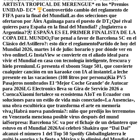
ARTISTA TROPICAL DE MERENGUE* en los *Premios
UNIDAD- EC*
Controvertido cambio del reglamento de
FIFA para la final del Mundial
Las dos selecciones que
ofertaron por Álex Aguinaga para el puesto de DT
¿Qué rival
quieres para España en la final del Mundial? ¿Inglaterra o
Argentina?
ESPAÑA ES EL PRIMER FINALISTA DE LA
COPA DEL MUNDO
¿Fue penal a favor de Barcelona SC en el
Clásico del Astillero?: esto dice el reglamento
Partido de hoy del
Mundial 2026, martes 14 de julio: horario y por dónde ver en
vivo online
LG InstaView se convierte en el aliado ideal para
vivir el Mundial en casa con tecnología inteligente, frescura y
hielo premium
LG presenta el xboom Stage 501, que convierte
cualquier canción en un karaoke con IA al instante
La leche
presente en las vacaciones (108 litros por persona)
Kia PV5
Pasajeros nombrados El ‘Mejor Coche Grande’ de Autocar
para 2026
LG Electronics lleva su Gira de Servicio 2026 a
Cuenca
Xiaomi fortalece su ecosistema AIoT en Ecuador con
soluciones para un estilo de vida más conectado
«La Ausencia»,
una obra escultórica que transforma el arte en memoria
viva
¿Habrá nueva pandemia?: niño que predijo los terremotos
en Venezuela menciona posible virus después del mund
ial
Sorpresa: Barcelona SC va por el fichaje de un delantero que
estuvo en el Mundial 2026
Así celebró Shakira que “Dai Dai”
alcanzó el número 1 del Top 50 Spotify Global
Inglaterra le
quitó la sonrisa y la fiesta a México y lo eliminó del Mundial en