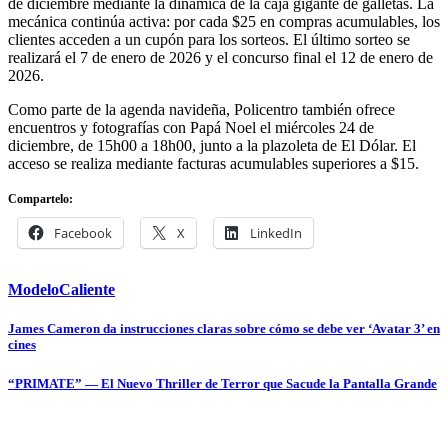
de diciembre mediante la dinámica de la caja gigante de galletas. La
mecánica continúa activa: por cada $25 en compras acumulables, los
clientes acceden a un cupón para los sorteos. El último sorteo se
realizará el 7 de enero de 2026 y el concurso final el 12 de enero de
2026.
Como parte de la agenda navideña, Policentro también ofrece
encuentros y fotografías con Papá Noel el miércoles 24 de
diciembre, de 15h00 a 18h00, junto a la plazoleta de El Dólar. El
acceso se realiza mediante facturas acumulables superiores a $15.
Compartelo:
Facebook
X
LinkedIn
ModeloCaliente
Navegación
James Cameron da instrucciones claras sobre cómo se debe ver ‘Avatar 3’ en
cines
de
entradas
“PRIMATE” — El Nuevo Thriller de Terror que Sacude la Pantalla Grande