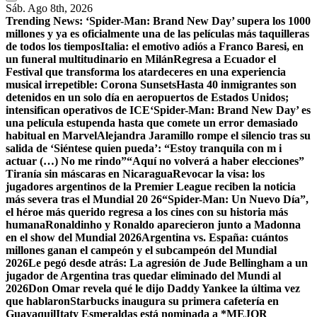
Sáb. Ago 8th, 2026
Trending News:
‘Spider-Man: Brand New Day’ supera los 1000
millones y ya es oficialmente una de las películas más taquilleras
de todos los tiempos
Italia: el emotivo adiós a Franco Baresi, en
un funeral multitudinario en Milán
Regresa a Ecuador el
Festival que transforma los atardeceres en una experiencia
musical irrepetible: Corona Sunsets
Hasta 40 inmigrantes son
detenidos en un solo día en aeropuertos de Estados Unidos;
intensifican operativos de ICE
‘Spider-Man: Brand New Day’ es
una película estupenda hasta que comete un error demasiado
habitual en Marvel
​Alejandra Jaramillo rompe el silencio tras su
salida de ‘Siéntese quien pueda’: “Estoy tranquila con m i
actuar (…) No me rindo”
“Aquí no volverá a haber elecciones”
Tiranía sin máscaras en Nicaragua
Revocar la visa: los
jugadores argentinos de la Premier League reciben la noticia
más severa tras el Mundial 20 26
“Spider-Man: Un Nuevo Día”,
el héroe más querido regresa a los cines con su historia más
humana
Ronaldinho y Ronaldo aparecieron junto a Madonna
en el show del Mundial 2026
Argentina vs. España: cuántos
millones ganan el campeón y el subcampeón del Mundial
2026
Le pegó desde atrás: La agresión de Jude Bellingham a un
jugador de Argentina tras quedar eliminado del Mundi al
2026
Don Omar revela qué le dijo Daddy Yankee la última vez
que hablaron
Starbucks inaugura su primera cafetería en
Guayaquil
Itaty Esmeraldas está nominada a *MEJOR