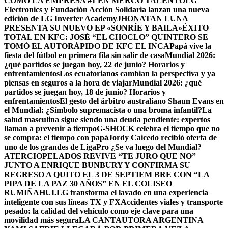
COMO LA EMPRESA #1 EN MERCO TALENTO
LG
Electronics y Fundación Acción Solidaria lanzan una nueva
edición de LG Inverter Academy
JHONATAN LUNA
PRESENTA SU NUEVO EP «SONRÍE Y BAILA»
ÉXITO
TOTAL EN KFC: JOSÉ “EL CHOCLO” QUINTERO SE
TOMÓ EL AUTORÁPIDO DE KFC EL INCA
Papá vive la
fiesta del fútbol en primera fila sin salir de casa
Mundial 2026:
¿qué partidos se juegan hoy, 22 de junio? Horarios y
enfrentamientos
Los ecuatorianos cambian la perspectiva y ya
piensas en seguros a la hora de viajar
Mundial 2026: ¿qué
partidos se juegan hoy, 18 de junio? Horarios y
enfrentamientos
El gesto del árbitro australiano Shaun Evans en
el Mundial: ¿Símbolo supremacista o una broma infantil?
La
salud masculina sigue siendo una deuda pendiente: expertos
llaman a prevenir a tiempo
G-SHOCK celebra el tiempo que no
se compra: el tiempo con papá
Jordy Caicedo recibió oferta de
uno de los grandes de LigaPro ¿Se va luego del Mundial?
ATERCIOPELADOS REVIVE “TE JURO QUE NO”
JUNTO A ENRIQUE BUNBURY Y CONFIRMA SU
REGRESO A QUITO EL 3 DE SEPTIEM BRE CON “LA
PIPA DE LA PAZ 30 AÑOS” EN EL COLISEO
RUMIÑAHUI.
LG transforma el lavado en una experiencia
inteligente con sus líneas TX y FX
Accidentes viales y transporte
pesado: la calidad del vehículo como eje clave para una
movilidad más segura
LA CANTAUTORA ARGENTINA