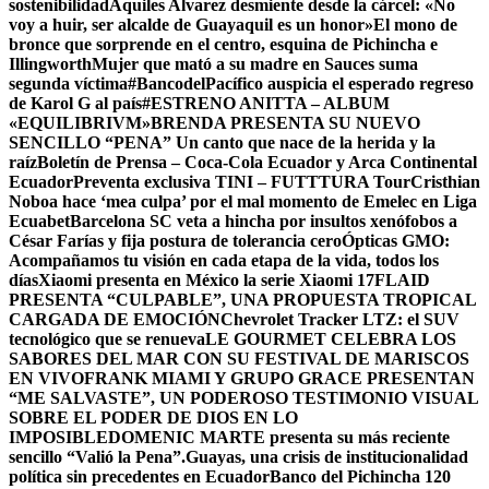
sostenibilidad
Aquiles Alvarez desmiente desde la cárcel: «No
voy a huir, ser alcalde de Guayaquil es un honor»
El mono de
bronce que sorprende en el centro, esquina de Pichincha e
Illingworth
Mujer que mató a su madre en Sauces suma
segunda víctima
#BancodelPacífico auspicia el esperado regreso
de Karol G al país
#ESTRENO ANITTA – ALBUM
«EQUILIBRIVM»
BRENDA PRESENTA SU NUEVO
SENCILLO “PENA” Un canto que nace de la herida y la
raíz
Boletín de Prensa – Coca-Cola Ecuador y Arca Continental
Ecuador
Preventa exclusiva TINI – FUTTTURA Tour
Cristhian
Noboa hace ‘mea culpa’ por el mal momento de Emelec en Liga
Ecuabet
Barcelona SC veta a hincha por insultos xenófobos a
César Farías y fija postura de tolerancia cero
Ópticas GMO:
Acompañamos tu visión en cada etapa de la vida, todos los
días
Xiaomi presenta en México la serie Xiaomi 17
FLAID
PRESENTA “CULPABLE”, UNA PROPUESTA TROPICAL
CARGADA DE EMOCIÓN
Chevrolet Tracker LTZ: el SUV
tecnológico que se renueva
LE GOURMET CELEBRA LOS
SABORES DEL MAR CON SU FESTIVAL DE MARISCOS
EN VIVO
FRANK MIAMI Y GRUPO GRACE PRESENTAN
“ME SALVASTE”, UN PODEROSO TESTIMONIO VISUAL
SOBRE EL PODER DE DIOS EN LO
IMPOSIBLE
DOMENIC MARTE presenta su más reciente
sencillo “Valió la Pena”.
Guayas, una crisis de institucionalidad
política sin precedentes en Ecuador
Banco del Pichincha 120