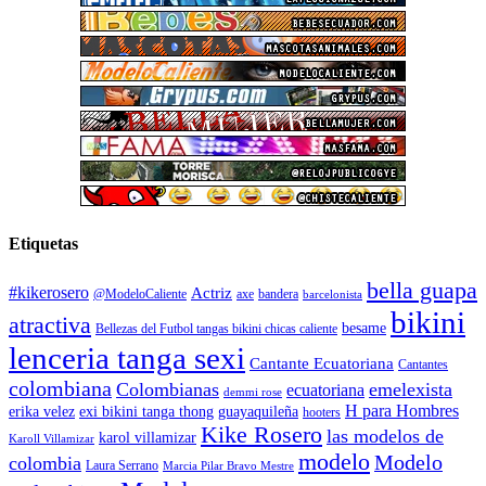
Etiquetas
bella guapa
#kikerosero
Actriz
@ModeloCaliente
axe
bandera
barcelonista
bikini
atractiva
besame
Bellezas del Futbol tangas bikini chicas caliente
lenceria tanga sexi
Cantante Ecuatoriana
Cantantes
colombiana
Colombianas
emelexista
ecuatoriana
demmi rose
H para Hombres
erika velez
exi bikini tanga thong
guayaquileña
hooters
Kike Rosero
las modelos de
karol villamizar
Karoll Villamizar
modelo
Modelo
colombia
Laura Serrano
Marcia Pilar Bravo Mestre