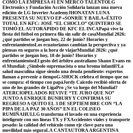
COMO LA EMPRESA #1 EN MERCO TALENTO
LG
Electronics y Fundación Acción Solidaria lanzan una nueva
edición de LG Inverter Academy
JHONATAN LUNA
PRESENTA SU NUEVO EP «SONRÍE Y BAILA»
ÉXITO
TOTAL EN KFC: JOSÉ “EL CHOCLO” QUINTERO SE
TOMÓ EL AUTORÁPIDO DE KFC EL INCA
Papá vive la
fiesta del fútbol en primera fila sin salir de casa
Mundial 2026:
¿qué partidos se juegan hoy, 22 de junio? Horarios y
enfrentamientos
Los ecuatorianos cambian la perspectiva y ya
piensas en seguros a la hora de viajar
Mundial 2026: ¿qué
partidos se juegan hoy, 18 de junio? Horarios y
enfrentamientos
El gesto del árbitro australiano Shaun Evans en
el Mundial: ¿Símbolo supremacista o una broma infantil?
La
salud masculina sigue siendo una deuda pendiente: expertos
llaman a prevenir a tiempo
G-SHOCK celebra el tiempo que no
se compra: el tiempo con papá
Jordy Caicedo recibió oferta de
uno de los grandes de LigaPro ¿Se va luego del Mundial?
ATERCIOPELADOS REVIVE “TE JURO QUE NO”
JUNTO A ENRIQUE BUNBURY Y CONFIRMA SU
REGRESO A QUITO EL 3 DE SEPTIEM BRE CON “LA
PIPA DE LA PAZ 30 AÑOS” EN EL COLISEO
RUMIÑAHUI.
LG transforma el lavado en una experiencia
inteligente con sus líneas TX y FX
Accidentes viales y transporte
pesado: la calidad del vehículo como eje clave para una
movilidad más segura
LA CANTAUTORA ARGENTINA