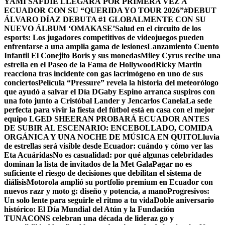
YAMI SAFDIE LLEGARÁ POR PRIMERA VEZ A
ECUADOR CON SU “QUERIDA YO TOUR 2026”
#DEBUT
ÁLVARO DÍAZ DEBUTA #1 GLOBALMENTE CON SU
NUEVO ÁLBUM ‘OMAKASE’
Salud en el circuito de los
esports: Los jugadores competitivos de videojuegos pueden
enfrentarse a una amplia gama de lesiones
Lanzamiento Cuento
Infantil El Conejito Boris y sus monedas
Miley Cyrus recibe una
estrella en el Paseo de la Fama de Hollywood
Ricky Martin
reacciona tras incidente con gas lacrimógeno en uno de sus
conciertos
Película “Pressure” revela la historia del meteorólogo
que ayudó a salvar el Día D
Gaby Espino arranca suspiros con
una foto junto a Cristóbal Lander y Jencarlos Canela
La sede
perfecta para vivir la fiesta del fútbol está en casa con el mejor
equipo LG
ED SHEERAN PROBARÁ ECUADOR ANTES
DE SUBIR AL ESCENARIO: ENCEBOLLADO, COMIDA
ORGÁNICA Y UNA NOCHE DE MÚSICA EN QUITO
Lluvia
de estrellas será visible desde Ecuador: cuándo y cómo ver las
Eta Acuáridas
No es casualidad: por qué algunas celebridades
dominan la lista de invitados de la Met Gala
Pagar no es
suficiente el riesgo de decisiones que debilitan el sistema de
diálisis
Motorola amplió su portfolio premium en Ecuador con
nuevos razr y moto g: diseño y potencia, a mano
Progresivos:
Un solo lente para seguirle el ritmo a tu vida
Doble aniversario
histórico: El Día Mundial del Atún y la Fundación
TUNACONS celebran una década de lideraz go y