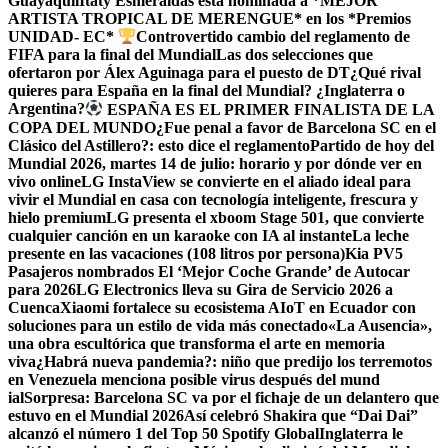
Guayaquil
Itaty Esmeraldas está nominada a *MEJOR
ARTISTA TROPICAL DE MERENGUE* en los *Premios
UNIDAD- EC*
Controvertido cambio del reglamento de
FIFA para la final del Mundial
Las dos selecciones que
ofertaron por Álex Aguinaga para el puesto de DT
¿Qué rival
quieres para España en la final del Mundial? ¿Inglaterra o
Argentina?
ESPAÑA ES EL PRIMER FINALISTA DE LA
COPA DEL MUNDO
¿Fue penal a favor de Barcelona SC en el
Clásico del Astillero?: esto dice el reglamento
Partido de hoy del
Mundial 2026, martes 14 de julio: horario y por dónde ver en
vivo online
LG InstaView se convierte en el aliado ideal para
vivir el Mundial en casa con tecnología inteligente, frescura y
hielo premium
LG presenta el xboom Stage 501, que convierte
cualquier canción en un karaoke con IA al instante
La leche
presente en las vacaciones (108 litros por persona)
Kia PV5
Pasajeros nombrados El ‘Mejor Coche Grande’ de Autocar
para 2026
LG Electronics lleva su Gira de Servicio 2026 a
Cuenca
Xiaomi fortalece su ecosistema AIoT en Ecuador con
soluciones para un estilo de vida más conectado
«La Ausencia»,
una obra escultórica que transforma el arte en memoria
viva
¿Habrá nueva pandemia?: niño que predijo los terremotos
en Venezuela menciona posible virus después del mund
ial
Sorpresa: Barcelona SC va por el fichaje de un delantero que
estuvo en el Mundial 2026
Así celebró Shakira que “Dai Dai”
alcanzó el número 1 del Top 50 Spotify Global
Inglaterra le