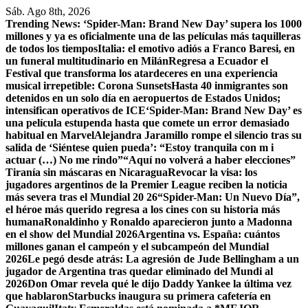
Saltar
Sáb. Ago 8th, 2026
al
Trending News:
‘Spider-Man: Brand New Day’ supera los 1000
contenido
millones y ya es oficialmente una de las películas más taquilleras
de todos los tiempos
Italia: el emotivo adiós a Franco Baresi, en
un funeral multitudinario en Milán
Regresa a Ecuador el
Festival que transforma los atardeceres en una experiencia
musical irrepetible: Corona Sunsets
Hasta 40 inmigrantes son
detenidos en un solo día en aeropuertos de Estados Unidos;
intensifican operativos de ICE
‘Spider-Man: Brand New Day’ es
una película estupenda hasta que comete un error demasiado
habitual en Marvel
​Alejandra Jaramillo rompe el silencio tras su
salida de ‘Siéntese quien pueda’: “Estoy tranquila con m i
actuar (…) No me rindo”
“Aquí no volverá a haber elecciones”
Tiranía sin máscaras en Nicaragua
Revocar la visa: los
jugadores argentinos de la Premier League reciben la noticia
más severa tras el Mundial 20 26
“Spider-Man: Un Nuevo Día”,
el héroe más querido regresa a los cines con su historia más
humana
Ronaldinho y Ronaldo aparecieron junto a Madonna
en el show del Mundial 2026
Argentina vs. España: cuántos
millones ganan el campeón y el subcampeón del Mundial
2026
Le pegó desde atrás: La agresión de Jude Bellingham a un
jugador de Argentina tras quedar eliminado del Mundi al
2026
Don Omar revela qué le dijo Daddy Yankee la última vez
que hablaron
Starbucks inaugura su primera cafetería en