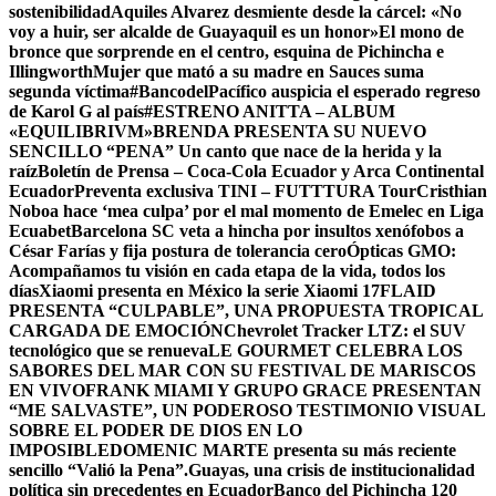
sostenibilidad
Aquiles Alvarez desmiente desde la cárcel: «No
voy a huir, ser alcalde de Guayaquil es un honor»
El mono de
bronce que sorprende en el centro, esquina de Pichincha e
Illingworth
Mujer que mató a su madre en Sauces suma
segunda víctima
#BancodelPacífico auspicia el esperado regreso
de Karol G al país
#ESTRENO ANITTA – ALBUM
«EQUILIBRIVM»
BRENDA PRESENTA SU NUEVO
SENCILLO “PENA” Un canto que nace de la herida y la
raíz
Boletín de Prensa – Coca-Cola Ecuador y Arca Continental
Ecuador
Preventa exclusiva TINI – FUTTTURA Tour
Cristhian
Noboa hace ‘mea culpa’ por el mal momento de Emelec en Liga
Ecuabet
Barcelona SC veta a hincha por insultos xenófobos a
César Farías y fija postura de tolerancia cero
Ópticas GMO:
Acompañamos tu visión en cada etapa de la vida, todos los
días
Xiaomi presenta en México la serie Xiaomi 17
FLAID
PRESENTA “CULPABLE”, UNA PROPUESTA TROPICAL
CARGADA DE EMOCIÓN
Chevrolet Tracker LTZ: el SUV
tecnológico que se renueva
LE GOURMET CELEBRA LOS
SABORES DEL MAR CON SU FESTIVAL DE MARISCOS
EN VIVO
FRANK MIAMI Y GRUPO GRACE PRESENTAN
“ME SALVASTE”, UN PODEROSO TESTIMONIO VISUAL
SOBRE EL PODER DE DIOS EN LO
IMPOSIBLE
DOMENIC MARTE presenta su más reciente
sencillo “Valió la Pena”.
Guayas, una crisis de institucionalidad
política sin precedentes en Ecuador
Banco del Pichincha 120