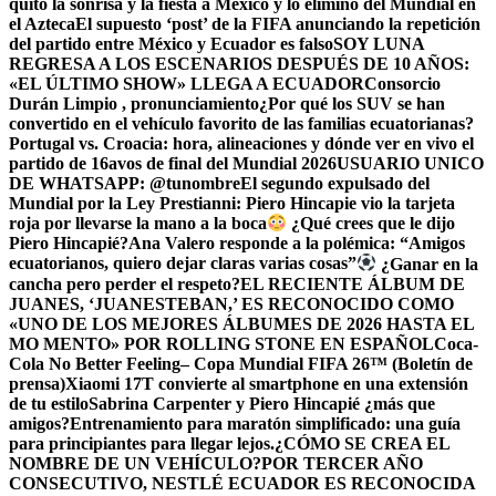
quitó la sonrisa y la fiesta a México y lo eliminó del Mundial en
el Azteca
El supuesto ‘post’ de la FIFA anunciando la repetición
del partido entre México y Ecuador es falso
SOY LUNA
REGRESA A LOS ESCENARIOS DESPUÉS DE 10 AÑOS:
«EL ÚLTIMO SHOW» LLEGA A ECUADOR
Consorcio
Durán Limpio , pronunciamiento
¿Por qué los SUV se han
convertido en el vehículo favorito de las familias ecuatorianas?
Portugal vs. Croacia: hora, alineaciones y dónde ver en vivo el
partido de 16avos de final del Mundial 2026
USUARIO UNICO
DE WHATSAPP: @tunombre
El segundo expulsado del
Mundial por la Ley Prestianni: Piero Hincapie vio la tarjeta
roja por llevarse la mano a la boca
¿Qué crees que le dijo
Piero Hincapié?
Ana Valero responde a la polémica: “Amigos
ecuatorianos, quiero dejar claras varias cosas”
¿Ganar en la
cancha pero perder el respeto?
EL RECIENTE ÁLBUM DE
JUANES, ‘JUANESTEBAN,’ ES RECONOCIDO COMO
«UNO DE LOS MEJORES ÁLBUMES DE 2026 HASTA EL
MO MENTO» POR ROLLING STONE EN ESPAÑOL
Coca-
Cola No Better Feeling– Copa Mundial FIFA 26™ (Boletín de
prensa)
Xiaomi 17T convierte al smartphone en una extensión
de tu estilo
Sabrina Carpenter y Piero Hincapié ¿más que
amigos?
Entrenamiento para maratón simplificado: una guía
para principiantes para llegar lejos.
¿CÓMO SE CREA EL
NOMBRE DE UN VEHÍCULO?
POR TERCER AÑO
CONSECUTIVO, NESTLÉ ECUADOR ES RECONOCIDA