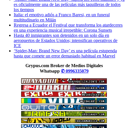
es oficialmente una de las películas más taquilleras de todos
los tiempos
Italia: el emotivo adiós a Franco Baresi, en un funeral
multitudinario en Milán
Regresa a Ecuador el Festival que transforma los atardeceres
en una experiencia musical irrepetible: Corona Sunsets
Hasta 40 inmigrantes son detenidos en un solo día en
aeropuertos de Estados Unidos; intensifican operativos de
ICE
‘Spider-Man: Brand New Day’ es una película estupenda
hasta que comete un error demasiado habitual en Marvel
Grypus.com Broker de Medios Digitales
Whatsapp
✆ 0996335079