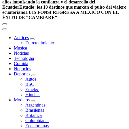
años impulsando la confianza y el desarrollo del
Ecuador
Estudio: los 10 destinos que marcan el pulso del viajero
ecuatoriano
LUIS FONSI REGRESA A MÉXICO CON EL
ÉXITO DE “CAMBIARÉ”
Actrices
Entretenimiento
Musica
Noticias
Tecnologia
Comida
Negocios
Deportes
Autos
BSC
Emelec
Hinchas
Modelos
Argentinas
Brasileñas
Britanica
Colombianas
Ecuatorianas