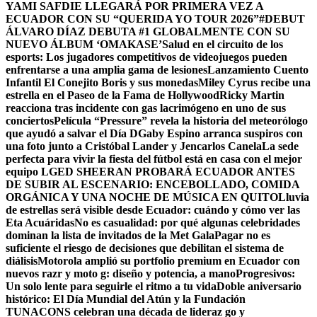
YAMI SAFDIE LLEGARÁ POR PRIMERA VEZ A
ECUADOR CON SU “QUERIDA YO TOUR 2026”
#DEBUT
ÁLVARO DÍAZ DEBUTA #1 GLOBALMENTE CON SU
NUEVO ÁLBUM ‘OMAKASE’
Salud en el circuito de los
esports: Los jugadores competitivos de videojuegos pueden
enfrentarse a una amplia gama de lesiones
Lanzamiento Cuento
Infantil El Conejito Boris y sus monedas
Miley Cyrus recibe una
estrella en el Paseo de la Fama de Hollywood
Ricky Martin
reacciona tras incidente con gas lacrimógeno en uno de sus
conciertos
Película “Pressure” revela la historia del meteorólogo
que ayudó a salvar el Día D
Gaby Espino arranca suspiros con
una foto junto a Cristóbal Lander y Jencarlos Canela
La sede
perfecta para vivir la fiesta del fútbol está en casa con el mejor
equipo LG
ED SHEERAN PROBARÁ ECUADOR ANTES
DE SUBIR AL ESCENARIO: ENCEBOLLADO, COMIDA
ORGÁNICA Y UNA NOCHE DE MÚSICA EN QUITO
Lluvia
de estrellas será visible desde Ecuador: cuándo y cómo ver las
Eta Acuáridas
No es casualidad: por qué algunas celebridades
dominan la lista de invitados de la Met Gala
Pagar no es
suficiente el riesgo de decisiones que debilitan el sistema de
diálisis
Motorola amplió su portfolio premium en Ecuador con
nuevos razr y moto g: diseño y potencia, a mano
Progresivos:
Un solo lente para seguirle el ritmo a tu vida
Doble aniversario
histórico: El Día Mundial del Atún y la Fundación
TUNACONS celebran una década de lideraz go y