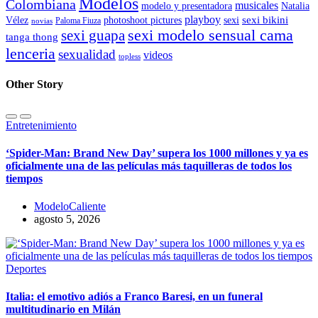
Modelos
Colombiana
musicales
modelo y presentadora
Natalia
playboy
sexi bikini
Vélez
photoshoot pictures
sexi
Paloma Fiuza
novias
sexi modelo sensual cama
sexi guapa
tanga thong
lenceria
sexualidad
videos
topless
Other Story
Entretenimiento
‘Spider-Man: Brand New Day’ supera los 1000 millones y ya es
oficialmente una de las películas más taquilleras de todos los
tiempos
ModeloCaliente
agosto 5, 2026
Deportes
Italia: el emotivo adiós a Franco Baresi, en un funeral
multitudinario en Milán