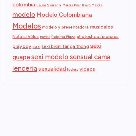
colombia
Laura Serrano
Marcia Pilar Bravo Mestre
modelo
Modelo Colombiana
Modelos
musicales
modelo y presentadora
Natalia Vélez
photoshoot pictures
Paloma Fiuza
novias
sexi
playboy
sexi bikini tanga thong
sexi
sexi modelo sensual cama
guapa
lenceria
sexualidad
videos
topless