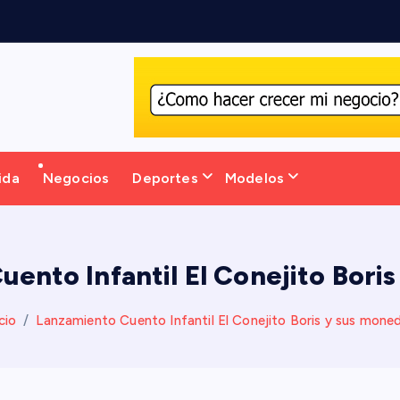
v
o
a
ida
Negocios
Deportes
Modelos
ento Infantil El Conejito Bori
icio
Lanzamiento Cuento Infantil El Conejito Boris y sus mone