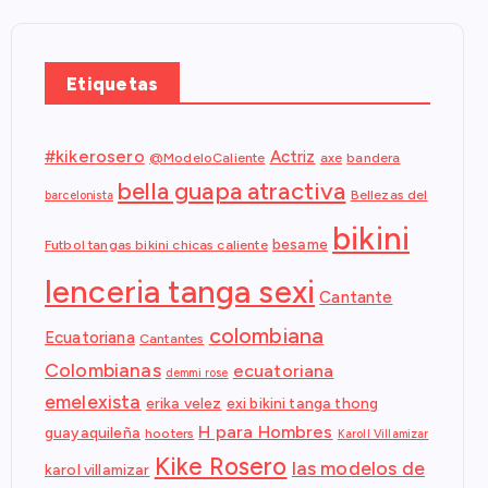
Etiquetas
#kikerosero
Actriz
@ModeloCaliente
axe
bandera
bella guapa atractiva
Bellezas del
barcelonista
bikini
besame
Futbol tangas bikini chicas caliente
lenceria tanga sexi
Cantante
colombiana
Ecuatoriana
Cantantes
Colombianas
ecuatoriana
demmi rose
emelexista
erika velez
exi bikini tanga thong
H para Hombres
guayaquileña
hooters
Karoll Villamizar
Kike Rosero
las modelos de
karol villamizar