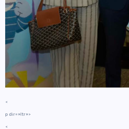
<
p dir=»ltr»>
<