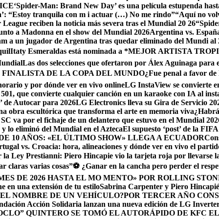
e ICE
‘Spider-Man: Brand New Day’ es una película estupenda hast
da’: “Estoy tranquila con m i actuar (…) No me rindo”
“Aquí no vol
r League reciben la noticia más severa tras el Mundial 20 26
“Spide
unto a Madonna en el show del Mundial 2026
Argentina vs. España
am a un jugador de Argentina tras quedar eliminado del Mundi al
uil
Itaty Esmeraldas está nominada a *MEJOR ARTISTA TRO
Mundial
Las dos selecciones que ofertaron por Álex Aguinaga para 
 FINALISTA DE LA COPA DEL MUNDO
¿Fue penal a favor de B
horario y por dónde ver en vivo online
LG InstaView se convierte en
501, que convierte cualquier canción en un karaoke con IA al inst
 de Autocar para 2026
LG Electronics lleva su Gira de Servicio 2
a obra escultórica que transforma el arte en memoria viva
¿Habrá 
SC va por el fichaje de un delantero que estuvo en el Mundial 202
o y lo eliminó del Mundial en el Azteca
El supuesto ‘post’ de la FIF
DE 10 AÑOS: «EL ÚLTIMO SHOW» LLEGA A ECUADOR
Cons
rtugal vs. Croacia: hora, alineaciones y dónde ver en vivo el parti
a Ley Prestianni: Piero Hincapie vio la tarjeta roja por llevarse 
r claras varias cosas”
⚽ ¿Ganar en la cancha pero perder el respe
ES DE 2026 HASTA EL MO MENTO» POR ROLLING STON
 en una extensión de tu estilo
Sabrina Carpenter y Piero Hincapi
 EL NOMBRE DE UN VEHÍCULO?
POR TERCER AÑO CONS
ndación Acción Solidaria lanzan una nueva edición de LG Invert
HOCLO” QUINTERO SE TOMÓ EL AUTORÁPIDO DE KFC EL