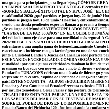
una guía para principiantes para llegar lejos.
¿CÓMO SE CREA
LA EMPRESA #1 EN MERCO TALENTO
LG Electronics y Fu
«SONRÍE Y BAILA»
ÉXITO TOTAL EN KFC: JOSÉ “EL C
casa
Mundial 2026: ¿qué partidos se juegan hoy, 22 de junio? Hor
partidos se juegan hoy, 18 de junio? Horarios y enfrentamientos
E
siendo una deuda pendiente: expertos llaman a prevenir a tiemp
¿Se va luego del Mundial?
ATERCIOPELADOS REVIVE “TE J
“LA PIPA DE LA PAZ 30 AÑOS” EN EL COLISEO RUMIÑA
del vehículo como eje clave para una movilidad más segura
LA C
2026”
#DEBUT ÁLVARO DÍAZ DEBUTA #1 GLOBALMENT
enfrentarse a una amplia gama de lesiones
Lanzamiento Cuento In
reacciona tras incidente con gas lacrimógeno en uno de sus conci
junto a Cristóbal Lander y Jencarlos Canela
La sede perfecta para
ESCENARIO: ENCEBOLLADO, COMIDA ORGÁNICA Y UN
casualidad: por qué algunas celebridades dominan la lista de inv
premium en Ecuador con nuevos razr y moto g: diseño y potenci
Fundación TUNACONS celebran una década de lideraz go y sost
sorprende en el centro, esquina de Pichincha e Illingworth
Mujer 
país
#ESTRENO ANITTA – ALBUM «EQUILIBRIVM»
BRENDA
Ecuador y Arca Continental Ecuador
Preventa exclusiva TINI
por insultos xenófobos a César Farías y fija postura de tolerancia
17
FLAID PRESENTA “CULPABLE”, UNA PROPUESTA T
LOS SABORES DEL MAR CON SU FESTIVAL DE MARISC
SOBRE EL PODER DE DIOS EN LO IMPOSIBLE
DOMENIC MA
Ecuador
Banco del Pichincha 120 años impulsando la confianza y