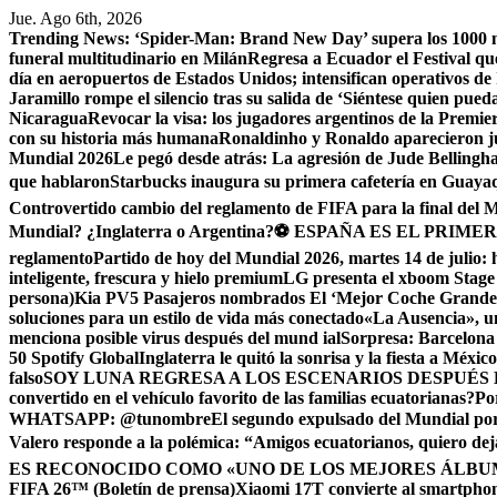
Saltar
Jue. Ago 6th, 2026
al
Trending News:
‘Spider-Man: Brand New Day’ supera los 1000 mill
contenido
funeral multitudinario en Milán
Regresa a Ecuador el Festival qu
día en aeropuertos de Estados Unidos; intensifican operativos d
Jaramillo rompe el silencio tras su salida de ‘Siéntese quien pue
Nicaragua
Revocar la visa: los jugadores argentinos de la Premie
con su historia más humana
Ronaldinho y Ronaldo aparecieron j
Mundial 2026
Le pegó desde atrás: La agresión de Jude Bellingh
que hablaron
Starbucks inaugura su primera cafetería en Guayaq
Controvertido cambio del reglamento de FIFA para la final del 
Mundial? ¿Inglaterra o Argentina?
⚽ ESPAÑA ES EL PRIMER
reglamento
Partido de hoy del Mundial 2026, martes 14 de julio: 
inteligente, frescura y hielo premium
LG presenta el xboom Stage 
persona)
Kia PV5 Pasajeros nombrados El ‘Mejor Coche Grande’
soluciones para un estilo de vida más conectado
«La Ausencia», un
menciona posible virus después del mund ial
Sorpresa: Barcelona 
50 Spotify Global
Inglaterra le quitó la sonrisa y la fiesta a Méxic
falso
SOY LUNA REGRESA A LOS ESCENARIOS DESPUÉS 
convertido en el vehículo favorito de las familias ecuatorianas?
Po
WHATSAPP: @tunombre
El segundo expulsado del Mundial por l
Valero responde a la polémica: “Amigos ecuatorianos, quiero deja
ES RECONOCIDO COMO «UNO DE LOS MEJORES ÁLBUM
FIFA 26™ (Boletín de prensa)
Xiaomi 17T convierte al smartphone