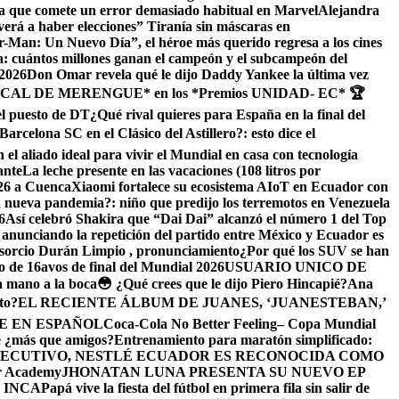
a que comete un error demasiado habitual en Marvel
​Alejandra
verá a haber elecciones” Tiranía sin máscaras en
r-Man: Un Nuevo Día”, el héroe más querido regresa a los cines
: cuántos millones ganan el campeón y el subcampeón del
 2026
Don Omar revela qué le dijo Daddy Yankee la última vez
PICAL DE MERENGUE* en los *Premios UNIDAD- EC* 🏆
el puesto de DT
¿Qué rival quieres para España en la final del
arcelona SC en el Clásico del Astillero?: esto dice el
 el aliado ideal para vivir el Mundial en casa con tecnología
ante
La leche presente en las vacaciones (108 litros por
026 a Cuenca
Xiaomi fortalece su ecosistema AIoT en Ecuador con
nueva pandemia?: niño que predijo los terremotos en Venezuela
6
Así celebró Shakira que “Dai Dai” alcanzó el número 1 del Top
A anunciando la repetición del partido entre México y Ecuador es
orcio Durán Limpio , pronunciamiento
¿Por qué los SUV se han
do de 16avos de final del Mundial 2026
USUARIO UNICO DE
la mano a la boca
😳 ¿Qué crees que le dijo Piero Hincapié?
Ana
to?
EL RECIENTE ÁLBUM DE JUANES, ‘JUANESTEBAN,’
E EN ESPAÑOL
Coca-Cola No Better Feeling– Copa Mundial
é ¿más que amigos?
Entrenamiento para maratón simplificado:
ECUTIVO, NESTLÉ ECUADOR ES RECONOCIDA COMO
er Academy
JHONATAN LUNA PRESENTA SU NUEVO EP
 INCA
Papá vive la fiesta del fútbol en primera fila sin salir de