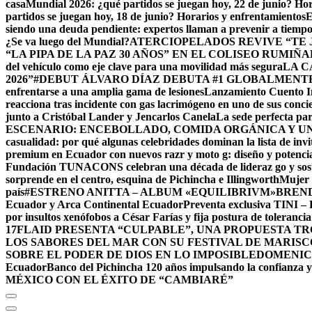
casa
Mundial 2026: ¿qué partidos se juegan hoy, 22 de junio? Hor
partidos se juegan hoy, 18 de junio? Horarios y enfrentamientos
E
siendo una deuda pendiente: expertos llaman a prevenir a tiemp
¿Se va luego del Mundial?
ATERCIOPELADOS REVIVE “TE J
“LA PIPA DE LA PAZ 30 AÑOS” EN EL COLISEO RUMIÑA
del vehículo como eje clave para una movilidad más segura
LA C
2026”
#DEBUT ÁLVARO DÍAZ DEBUTA #1 GLOBALMENT
enfrentarse a una amplia gama de lesiones
Lanzamiento Cuento In
reacciona tras incidente con gas lacrimógeno en uno de sus conci
junto a Cristóbal Lander y Jencarlos Canela
La sede perfecta para
ESCENARIO: ENCEBOLLADO, COMIDA ORGÁNICA Y UN
casualidad: por qué algunas celebridades dominan la lista de inv
premium en Ecuador con nuevos razr y moto g: diseño y potenci
Fundación TUNACONS celebran una década de lideraz go y sost
sorprende en el centro, esquina de Pichincha e Illingworth
Mujer 
país
#ESTRENO ANITTA – ALBUM «EQUILIBRIVM»
BRENDA
Ecuador y Arca Continental Ecuador
Preventa exclusiva TINI
por insultos xenófobos a César Farías y fija postura de tolerancia
17
FLAID PRESENTA “CULPABLE”, UNA PROPUESTA T
LOS SABORES DEL MAR CON SU FESTIVAL DE MARISC
SOBRE EL PODER DE DIOS EN LO IMPOSIBLE
DOMENIC MA
Ecuador
Banco del Pichincha 120 años impulsando la confianza y
MÉXICO CON EL ÉXITO DE “CAMBIARÉ”