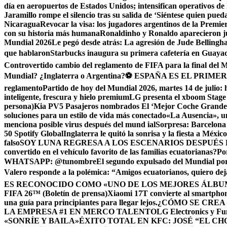
día en aeropuertos de Estados Unidos; intensifican operativos d
Jaramillo rompe el silencio tras su salida de ‘Siéntese quien pue
Nicaragua
Revocar la visa: los jugadores argentinos de la Premie
con su historia más humana
Ronaldinho y Ronaldo aparecieron j
Mundial 2026
Le pegó desde atrás: La agresión de Jude Bellingh
que hablaron
Starbucks inaugura su primera cafetería en Guayaq
Controvertido cambio del reglamento de FIFA para la final del 
Mundial? ¿Inglaterra o Argentina?
⚽ ESPAÑA ES EL PRIMER
reglamento
Partido de hoy del Mundial 2026, martes 14 de julio: 
inteligente, frescura y hielo premium
LG presenta el xboom Stage 
persona)
Kia PV5 Pasajeros nombrados El ‘Mejor Coche Grande’
soluciones para un estilo de vida más conectado
«La Ausencia», un
menciona posible virus después del mund ial
Sorpresa: Barcelona 
50 Spotify Global
Inglaterra le quitó la sonrisa y la fiesta a Méxic
falso
SOY LUNA REGRESA A LOS ESCENARIOS DESPUÉS 
convertido en el vehículo favorito de las familias ecuatorianas?
Po
WHATSAPP: @tunombre
El segundo expulsado del Mundial por l
Valero responde a la polémica: “Amigos ecuatorianos, quiero deja
ES RECONOCIDO COMO «UNO DE LOS MEJORES ÁLBUM
FIFA 26™ (Boletín de prensa)
Xiaomi 17T convierte al smartphone
una guía para principiantes para llegar lejos.
¿CÓMO SE CREA
LA EMPRESA #1 EN MERCO TALENTO
LG Electronics y Fu
«SONRÍE Y BAILA»
ÉXITO TOTAL EN KFC: JOSÉ “EL C