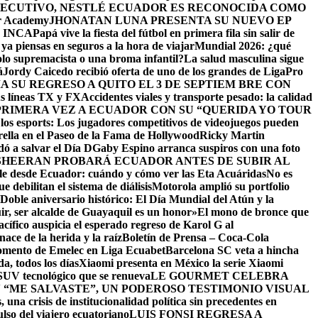
ECUTIVO, NESTLÉ ECUADOR ES RECONOCIDA COMO
er Academy
JHONATAN LUNA PRESENTA SU NUEVO EP
 INCA
Papá vive la fiesta del fútbol en primera fila sin salir de
ya piensas en seguros a la hora de viajar
Mundial 2026: ¿qué
olo supremacista o una broma infantil?
La salud masculina sigue
á
Jordy Caicedo recibió oferta de uno de los grandes de LigaPro
 SU REGRESO A QUITO EL 3 DE SEPTIEM BRE CON
us líneas TX y FX
Accidentes viales y transporte pesado: la calidad
RIMERA VEZ A ECUADOR CON SU “QUERIDA YO TOUR
e los esports: Los jugadores competitivos de videojuegos pueden
rella en el Paseo de la Fama de Hollywood
Ricky Martin
dó a salvar el Día D
Gaby Espino arranca suspiros con una foto
SHEERAN PROBARÁ ECUADOR ANTES DE SUBIR AL
sible desde Ecuador: cuándo y cómo ver las Eta Acuáridas
No es
e debilitan el sistema de diálisis
Motorola amplió su portfolio
Doble aniversario histórico: El Día Mundial del Atún y la
ir, ser alcalde de Guayaquil es un honor»
El mono de bronce que
ífico auspicia el esperado regreso de Karol G al
e la herida y la raíz
Boletín de Prensa – Coca-Cola
momento de Emelec en Liga Ecuabet
Barcelona SC veta a hincha
, todos los días
Xiaomi presenta en México la serie Xiaomi
SUV tecnológico que se renueva
LE GOURMET CELEBRA
“ME SALVASTE”, UN PODEROSO TESTIMONIO VISUAL
 una crisis de institucionalidad política sin precedentes en
ulso del viajero ecuatoriano
LUIS FONSI REGRESA A