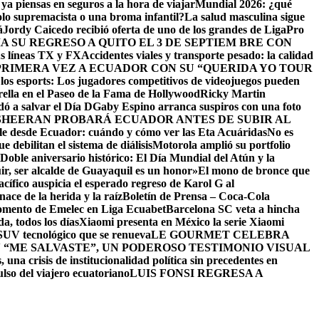
ya piensas en seguros a la hora de viajar
Mundial 2026: ¿qué
olo supremacista o una broma infantil?
La salud masculina sigue
á
Jordy Caicedo recibió oferta de uno de los grandes de LigaPro
 SU REGRESO A QUITO EL 3 DE SEPTIEM BRE CON
us líneas TX y FX
Accidentes viales y transporte pesado: la calidad
RIMERA VEZ A ECUADOR CON SU “QUERIDA YO TOUR
e los esports: Los jugadores competitivos de videojuegos pueden
rella en el Paseo de la Fama de Hollywood
Ricky Martin
dó a salvar el Día D
Gaby Espino arranca suspiros con una foto
SHEERAN PROBARÁ ECUADOR ANTES DE SUBIR AL
sible desde Ecuador: cuándo y cómo ver las Eta Acuáridas
No es
e debilitan el sistema de diálisis
Motorola amplió su portfolio
Doble aniversario histórico: El Día Mundial del Atún y la
ir, ser alcalde de Guayaquil es un honor»
El mono de bronce que
ífico auspicia el esperado regreso de Karol G al
e la herida y la raíz
Boletín de Prensa – Coca-Cola
momento de Emelec en Liga Ecuabet
Barcelona SC veta a hincha
, todos los días
Xiaomi presenta en México la serie Xiaomi
SUV tecnológico que se renueva
LE GOURMET CELEBRA
“ME SALVASTE”, UN PODEROSO TESTIMONIO VISUAL
 una crisis de institucionalidad política sin precedentes en
ulso del viajero ecuatoriano
LUIS FONSI REGRESA A