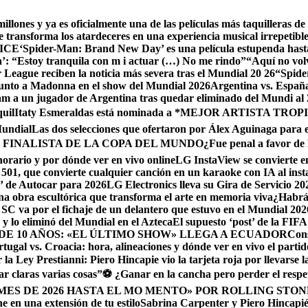
ones y ya es oficialmente una de las películas más taquilleras de 
e transforma los atardeceres en una experiencia musical irrepetib
e ICE
‘Spider-Man: Brand New Day’ es una película estupenda hast
da’: “Estoy tranquila con m i actuar (…) No me rindo”
“Aquí no vol
r League reciben la noticia más severa tras el Mundial 20 26
“Spide
unto a Madonna en el show del Mundial 2026
Argentina vs. España
am a un jugador de Argentina tras quedar eliminado del Mundi al
uil
Itaty Esmeraldas está nominada a *MEJOR ARTISTA TRO
Mundial
Las dos selecciones que ofertaron por Álex Aguinaga para 
 FINALISTA DE LA COPA DEL MUNDO
¿Fue penal a favor de B
horario y por dónde ver en vivo online
LG InstaView se convierte en
501, que convierte cualquier canción en un karaoke con IA al inst
 de Autocar para 2026
LG Electronics lleva su Gira de Servicio 2
a obra escultórica que transforma el arte en memoria viva
¿Habrá 
SC va por el fichaje de un delantero que estuvo en el Mundial 202
o y lo eliminó del Mundial en el Azteca
El supuesto ‘post’ de la FIF
DE 10 AÑOS: «EL ÚLTIMO SHOW» LLEGA A ECUADOR
Cons
rtugal vs. Croacia: hora, alineaciones y dónde ver en vivo el parti
a Ley Prestianni: Piero Hincapie vio la tarjeta roja por llevarse 
r claras varias cosas”
⚽ ¿Ganar en la cancha pero perder el respe
ES DE 2026 HASTA EL MO MENTO» POR ROLLING STON
 en una extensión de tu estilo
Sabrina Carpenter y Piero Hincapi