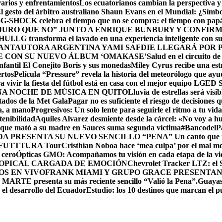
arios y enfrentamientos
Los ecuatorianos cambian la perspectiva y 
l gesto del árbitro australiano Shaun Evans en el Mundial: ¿Símb
o
G-SHOCK celebra el tiempo que no se compra: el tiempo con pap
URO QUE NO” JUNTO A ENRIQUE BUNBURY Y CONFIRMA
HUI.
LG transforma el lavado en una experiencia inteligente con s
ANTAUTORA ARGENTINA YAMI SAFDIE LLEGARÁ POR P
E CON SU NUEVO ÁLBUM ‘OMAKASE’
Salud en el circuito d
fantil El Conejito Boris y sus monedas
Miley Cyrus recibe una est
ertos
Película “Pressure” revela la historia del meteorólogo que ayu
 vivir la fiesta del fútbol está en casa con el mejor equipo LG
ED 
A NOCHE DE MÚSICA EN QUITO
Lluvia de estrellas será vi
itados de la Met Gala
Pagar no es suficiente el riesgo de decisiones qu
a, a mano
Progresivos: Un solo lente para seguirle el ritmo a tu vida
enibilidad
Aquiles Alvarez desmiente desde la cárcel: «No voy a hu
que mató a su madre en Sauces suma segunda víctima
#BancodelPac
 PRESENTA SU NUEVO SENCILLO “PENA” Un canto que nace d
 – FUTTTURA Tour
Cristhian Noboa hace ‘mea culpa’ por el mal 
 cero
Ópticas GMO: Acompañamos tu visión en cada etapa de la vida
ROPICAL CARGADA DE EMOCIÓN
Chevrolet Tracker LTZ: el 
OS EN VIVO
FRANK MIAMI Y GRUPO GRACE PRESENTAN 
RTE presenta su más reciente sencillo “Valió la Pena”.
Guayas,
 el desarrollo del Ecuador
Estudio: los 10 destinos que marcan el p