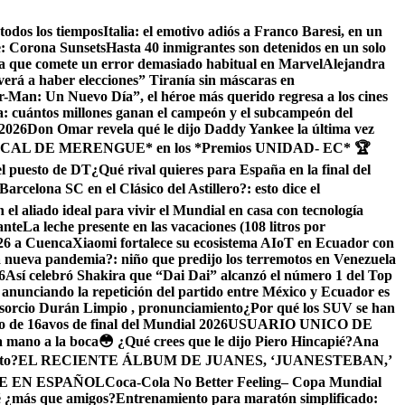
todos los tiempos
Italia: el emotivo adiós a Franco Baresi, en un
le: Corona Sunsets
Hasta 40 inmigrantes son detenidos en un solo
a que comete un error demasiado habitual en Marvel
​Alejandra
verá a haber elecciones” Tiranía sin máscaras en
r-Man: Un Nuevo Día”, el héroe más querido regresa a los cines
: cuántos millones ganan el campeón y el subcampeón del
 2026
Don Omar revela qué le dijo Daddy Yankee la última vez
PICAL DE MERENGUE* en los *Premios UNIDAD- EC* 🏆
el puesto de DT
¿Qué rival quieres para España en la final del
arcelona SC en el Clásico del Astillero?: esto dice el
 el aliado ideal para vivir el Mundial en casa con tecnología
ante
La leche presente en las vacaciones (108 litros por
026 a Cuenca
Xiaomi fortalece su ecosistema AIoT en Ecuador con
nueva pandemia?: niño que predijo los terremotos en Venezuela
6
Así celebró Shakira que “Dai Dai” alcanzó el número 1 del Top
A anunciando la repetición del partido entre México y Ecuador es
orcio Durán Limpio , pronunciamiento
¿Por qué los SUV se han
do de 16avos de final del Mundial 2026
USUARIO UNICO DE
la mano a la boca
😳 ¿Qué crees que le dijo Piero Hincapié?
Ana
to?
EL RECIENTE ÁLBUM DE JUANES, ‘JUANESTEBAN,’
E EN ESPAÑOL
Coca-Cola No Better Feeling– Copa Mundial
é ¿más que amigos?
Entrenamiento para maratón simplificado: