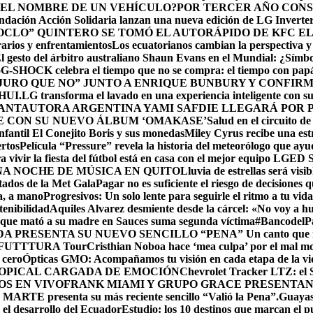
 EL NOMBRE DE UN VEHÍCULO?
POR TERCER AÑO CONS
ndación Acción Solidaria lanzan una nueva edición de LG Invert
HOCLO” QUINTERO SE TOMÓ EL AUTORÁPIDO DE KFC EL
arios y enfrentamientos
Los ecuatorianos cambian la perspectiva y 
l gesto del árbitro australiano Shaun Evans en el Mundial: ¿Símb
o
G-SHOCK celebra el tiempo que no se compra: el tiempo con pap
URO QUE NO” JUNTO A ENRIQUE BUNBURY Y CONFIRMA
HUI.
LG transforma el lavado en una experiencia inteligente con s
ANTAUTORA ARGENTINA YAMI SAFDIE LLEGARÁ POR P
E CON SU NUEVO ÁLBUM ‘OMAKASE’
Salud en el circuito d
fantil El Conejito Boris y sus monedas
Miley Cyrus recibe una est
ertos
Película “Pressure” revela la historia del meteorólogo que ayu
 vivir la fiesta del fútbol está en casa con el mejor equipo LG
ED 
A NOCHE DE MÚSICA EN QUITO
Lluvia de estrellas será vi
itados de la Met Gala
Pagar no es suficiente el riesgo de decisiones qu
a, a mano
Progresivos: Un solo lente para seguirle el ritmo a tu vida
enibilidad
Aquiles Alvarez desmiente desde la cárcel: «No voy a hu
que mató a su madre en Sauces suma segunda víctima
#BancodelPac
 PRESENTA SU NUEVO SENCILLO “PENA” Un canto que nace d
 – FUTTTURA Tour
Cristhian Noboa hace ‘mea culpa’ por el mal 
 cero
Ópticas GMO: Acompañamos tu visión en cada etapa de la vida
ROPICAL CARGADA DE EMOCIÓN
Chevrolet Tracker LTZ: el 
OS EN VIVO
FRANK MIAMI Y GRUPO GRACE PRESENTAN 
RTE presenta su más reciente sencillo “Valió la Pena”.
Guayas,
 el desarrollo del Ecuador
Estudio: los 10 destinos que marcan el p