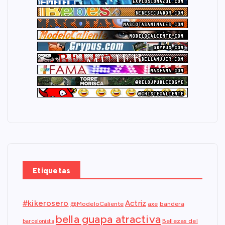
Etiquetas
#kikerosero
Actriz
@ModeloCaliente
axe
bandera
bella guapa atractiva
Bellezas del
barcelonista