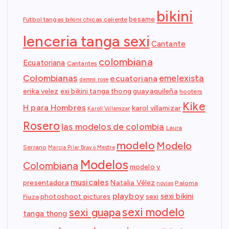
bikini
besame
Futbol tangas bikini chicas caliente
lenceria tanga sexi
Cantante
colombiana
Ecuatoriana
Cantantes
Colombianas
emelexista
ecuatoriana
demmi rose
erika velez
exi bikini tanga thong
guayaquileña
hooters
Kike
H para Hombres
karol villamizar
Karoll Villamizar
Rosero
las modelos de colombia
Laura
modelo
Modelo
Serrano
Marcia Pilar Bravo Mestre
Modelos
Colombiana
modelo y
musicales
presentadora
Natalia Vélez
Paloma
novias
playboy
sexi bikini
photoshoot pictures
sexi
Fiuza
sexi modelo
sexi guapa
tanga thong