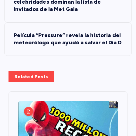
a
celebridades dominan la lista de
invitados de la Met Gala
v
e
Película “Pressure” revela la historia del
meteorólogo que ayudó a salvar el Día D
g
a
c
Related Posts
i
ó
n