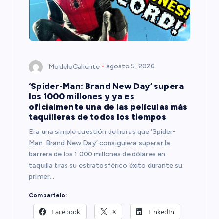
d
e
e
ModeloCaliente
agosto 5, 2026
n
‘Spider-Man: Brand New Day’ supera
t
los 1000 millones y ya es
oficialmente una de las películas más
r
taquilleras de todos los tiempos
Era una simple cuestión de horas que ‘Spider-
a
Man: Brand New Day’ consiguiera superar la
barrera de los 1.000 millones de dólares en
d
taquilla tras su estratosférico éxito durante su
primer…
a
Compartelo:
s
Facebook
X
LinkedIn