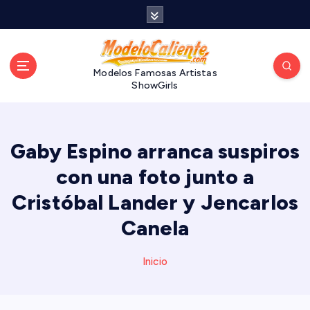
S
a
l
t
a
Modelos Famosas Artistas
ShowGirls
r
a
l
c
Gaby Espino arranca suspiros
o
n
con una foto junto a
t
Cristóbal Lander y Jencarlos
e
n
Canela
i
d
Inicio
o