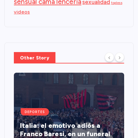
sensual cama lenceria
sexualidad
topless
videos
Other Story
DEPORTES
Italia: el emotivo adiós a
Franco Baresi, en un funeral