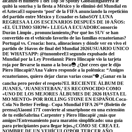
alcanzó el número 1 del Top 50 Spotify Global
Inglaterra le
quitó la sonrisa y la fiesta a México y lo eliminó del Mundial en
el Azteca
El supuesto ‘post’ de la FIFA anunciando la repetición
del partido entre México y Ecuador es falso
SOY LUNA
REGRESA A LOS ESCENARIOS DESPUÉS DE 10 AÑOS:
«EL ÚLTIMO SHOW» LLEGA A ECUADOR
Consorcio
Durán Limpio , pronunciamiento
¿Por qué los SUV se han
convertido en el vehículo favorito de las familias ecuatorianas?
Portugal vs. Croacia: hora, alineaciones y dónde ver en vivo el
partido de 16avos de final del Mundial 2026
USUARIO UNICO
DE WHATSAPP: @tunombre
El segundo expulsado del
Mundial por la Ley Prestianni: Piero Hincapie vio la tarjeta
roja por llevarse la mano a la boca
😳 ¿Qué crees que le dijo
Piero Hincapié?
Ana Valero responde a la polémica: “Amigos
ecuatorianos, quiero dejar claras varias cosas”
⚽ ¿Ganar en la
cancha pero perder el respeto?
EL RECIENTE ÁLBUM DE
JUANES, ‘JUANESTEBAN,’ ES RECONOCIDO COMO
«UNO DE LOS MEJORES ÁLBUMES DE 2026 HASTA EL
MO MENTO» POR ROLLING STONE EN ESPAÑOL
Coca-
Cola No Better Feeling– Copa Mundial FIFA 26™ (Boletín de
prensa)
Xiaomi 17T convierte al smartphone en una extensión
de tu estilo
Sabrina Carpenter y Piero Hincapié ¿más que
amigos?
Entrenamiento para maratón simplificado: una guía
para principiantes para llegar lejos.
¿CÓMO SE CREA EL
NOMBRE DE UN VEHÍCULO?
POR TERCER AÑO