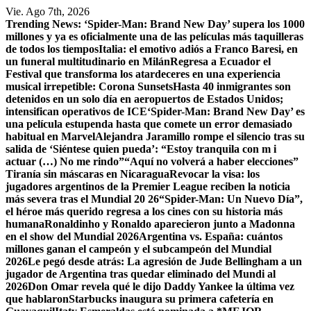
Saltar
Vie. Ago 7th, 2026
al
Trending News:
‘Spider-Man: Brand New Day’ supera los 1000
contenido
millones y ya es oficialmente una de las películas más taquilleras
de todos los tiempos
Italia: el emotivo adiós a Franco Baresi, en
un funeral multitudinario en Milán
Regresa a Ecuador el
Festival que transforma los atardeceres en una experiencia
musical irrepetible: Corona Sunsets
Hasta 40 inmigrantes son
detenidos en un solo día en aeropuertos de Estados Unidos;
intensifican operativos de ICE
‘Spider-Man: Brand New Day’ es
una película estupenda hasta que comete un error demasiado
habitual en Marvel
​Alejandra Jaramillo rompe el silencio tras su
salida de ‘Siéntese quien pueda’: “Estoy tranquila con m i
actuar (…) No me rindo”
“Aquí no volverá a haber elecciones”
Tiranía sin máscaras en Nicaragua
Revocar la visa: los
jugadores argentinos de la Premier League reciben la noticia
más severa tras el Mundial 20 26
“Spider-Man: Un Nuevo Día”,
el héroe más querido regresa a los cines con su historia más
humana
Ronaldinho y Ronaldo aparecieron junto a Madonna
en el show del Mundial 2026
Argentina vs. España: cuántos
millones ganan el campeón y el subcampeón del Mundial
2026
Le pegó desde atrás: La agresión de Jude Bellingham a un
jugador de Argentina tras quedar eliminado del Mundi al
2026
Don Omar revela qué le dijo Daddy Yankee la última vez
que hablaron
Starbucks inaugura su primera cafetería en