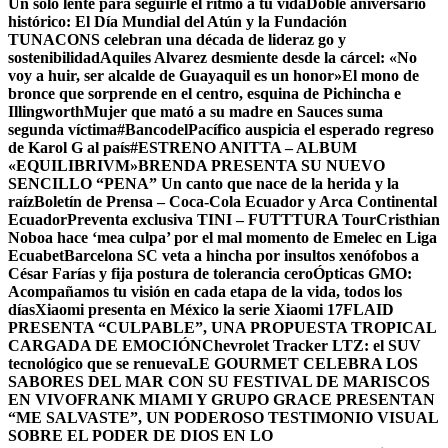
Un solo lente para seguirle el ritmo a tu vida
Doble aniversario
histórico: El Día Mundial del Atún y la Fundación
TUNACONS celebran una década de lideraz go y
sostenibilidad
Aquiles Alvarez desmiente desde la cárcel: «No
voy a huir, ser alcalde de Guayaquil es un honor»
El mono de
bronce que sorprende en el centro, esquina de Pichincha e
Illingworth
Mujer que mató a su madre en Sauces suma
segunda víctima
#BancodelPacífico auspicia el esperado regreso
de Karol G al país
#ESTRENO ANITTA – ALBUM
«EQUILIBRIVM»
BRENDA PRESENTA SU NUEVO
SENCILLO “PENA” Un canto que nace de la herida y la
raíz
Boletín de Prensa – Coca-Cola Ecuador y Arca Continental
Ecuador
Preventa exclusiva TINI – FUTTTURA Tour
Cristhian
Noboa hace ‘mea culpa’ por el mal momento de Emelec en Liga
Ecuabet
Barcelona SC veta a hincha por insultos xenófobos a
César Farías y fija postura de tolerancia cero
Ópticas GMO:
Acompañamos tu visión en cada etapa de la vida, todos los
días
Xiaomi presenta en México la serie Xiaomi 17
FLAID
PRESENTA “CULPABLE”, UNA PROPUESTA TROPICAL
CARGADA DE EMOCIÓN
Chevrolet Tracker LTZ: el SUV
tecnológico que se renueva
LE GOURMET CELEBRA LOS
SABORES DEL MAR CON SU FESTIVAL DE MARISCOS
EN VIVO
FRANK MIAMI Y GRUPO GRACE PRESENTAN
“ME SALVASTE”, UN PODEROSO TESTIMONIO VISUAL
SOBRE EL PODER DE DIOS EN LO