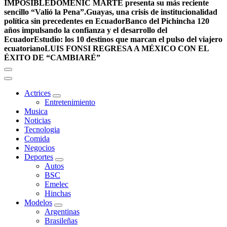
IMPOSIBLE
DOMENIC MARTE presenta su más reciente
sencillo “Valió la Pena”.
Guayas, una crisis de institucionalidad
política sin precedentes en Ecuador
Banco del Pichincha 120
años impulsando la confianza y el desarrollo del
Ecuador
Estudio: los 10 destinos que marcan el pulso del viajero
ecuatoriano
LUIS FONSI REGRESA A MÉXICO CON EL
ÉXITO DE “CAMBIARÉ”
Actrices
Entretenimiento
Musica
Noticias
Tecnologia
Comida
Negocios
Deportes
Autos
BSC
Emelec
Hinchas
Modelos
Argentinas
Brasileñas