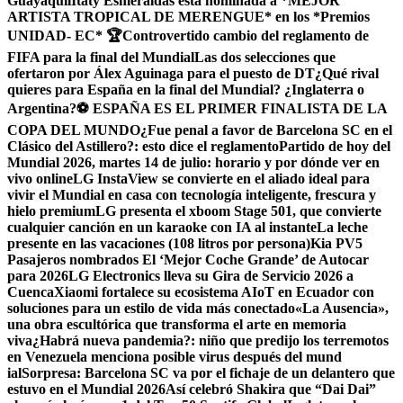
Guayaquil
Itaty Esmeraldas está nominada a *MEJOR
ARTISTA TROPICAL DE MERENGUE* en los *Premios
UNIDAD- EC* 🏆
Controvertido cambio del reglamento de
FIFA para la final del Mundial
Las dos selecciones que
ofertaron por Álex Aguinaga para el puesto de DT
¿Qué rival
quieres para España en la final del Mundial? ¿Inglaterra o
Argentina?
⚽ ESPAÑA ES EL PRIMER FINALISTA DE LA
COPA DEL MUNDO
¿Fue penal a favor de Barcelona SC en el
Clásico del Astillero?: esto dice el reglamento
Partido de hoy del
Mundial 2026, martes 14 de julio: horario y por dónde ver en
vivo online
LG InstaView se convierte en el aliado ideal para
vivir el Mundial en casa con tecnología inteligente, frescura y
hielo premium
LG presenta el xboom Stage 501, que convierte
cualquier canción en un karaoke con IA al instante
La leche
presente en las vacaciones (108 litros por persona)
Kia PV5
Pasajeros nombrados El ‘Mejor Coche Grande’ de Autocar
para 2026
LG Electronics lleva su Gira de Servicio 2026 a
Cuenca
Xiaomi fortalece su ecosistema AIoT en Ecuador con
soluciones para un estilo de vida más conectado
«La Ausencia»,
una obra escultórica que transforma el arte en memoria
viva
¿Habrá nueva pandemia?: niño que predijo los terremotos
en Venezuela menciona posible virus después del mund
ial
Sorpresa: Barcelona SC va por el fichaje de un delantero que
estuvo en el Mundial 2026
Así celebró Shakira que “Dai Dai”