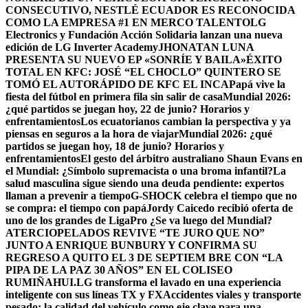
CONSECUTIVO, NESTLÉ ECUADOR ES RECONOCIDA
COMO LA EMPRESA #1 EN MERCO TALENTO
LG
Electronics y Fundación Acción Solidaria lanzan una nueva
edición de LG Inverter Academy
JHONATAN LUNA
PRESENTA SU NUEVO EP «SONRÍE Y BAILA»
ÉXITO
TOTAL EN KFC: JOSÉ “EL CHOCLO” QUINTERO SE
TOMÓ EL AUTORÁPIDO DE KFC EL INCA
Papá vive la
fiesta del fútbol en primera fila sin salir de casa
Mundial 2026:
¿qué partidos se juegan hoy, 22 de junio? Horarios y
enfrentamientos
Los ecuatorianos cambian la perspectiva y ya
piensas en seguros a la hora de viajar
Mundial 2026: ¿qué
partidos se juegan hoy, 18 de junio? Horarios y
enfrentamientos
El gesto del árbitro australiano Shaun Evans en
el Mundial: ¿Símbolo supremacista o una broma infantil?
La
salud masculina sigue siendo una deuda pendiente: expertos
llaman a prevenir a tiempo
G-SHOCK celebra el tiempo que no
se compra: el tiempo con papá
Jordy Caicedo recibió oferta de
uno de los grandes de LigaPro ¿Se va luego del Mundial?
ATERCIOPELADOS REVIVE “TE JURO QUE NO”
JUNTO A ENRIQUE BUNBURY Y CONFIRMA SU
REGRESO A QUITO EL 3 DE SEPTIEM BRE CON “LA
PIPA DE LA PAZ 30 AÑOS” EN EL COLISEO
RUMIÑAHUI.
LG transforma el lavado en una experiencia
inteligente con sus líneas TX y FX
Accidentes viales y transporte
pesado: la calidad del vehículo como eje clave para una