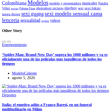
Modelos
Colombiana
musicales
modelo y presentadora
Natalia
playboy
sexi bikini
Vélez
photoshoot pictures
sexi
Paloma Fiuza
novias
sexi modelo sensual cama
sexi guapa
tanga thong
lenceria
sexualidad
videos
topless
Other Story
Entretenimiento
‘Spider-Man: Brand New Day’ supera los 1000 millones y ya es
oficialmente una de las películas más taquilleras de todos los
tiempos
ModeloCaliente
agosto 5, 2026
Deportes
Italia: el emotivo adiós a Franco Baresi, en un funeral
multitudinario en Milán