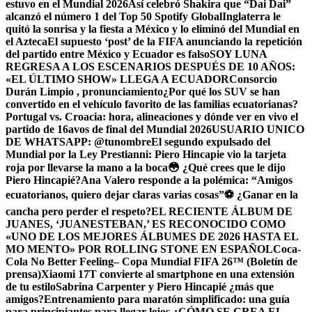
estuvo en el Mundial 2026
Así celebró Shakira que “Dai Dai”
alcanzó el número 1 del Top 50 Spotify Global
Inglaterra le
quitó la sonrisa y la fiesta a México y lo eliminó del Mundial en
el Azteca
El supuesto ‘post’ de la FIFA anunciando la repetición
del partido entre México y Ecuador es falso
SOY LUNA
REGRESA A LOS ESCENARIOS DESPUÉS DE 10 AÑOS:
«EL ÚLTIMO SHOW» LLEGA A ECUADOR
Consorcio
Durán Limpio , pronunciamiento
¿Por qué los SUV se han
convertido en el vehículo favorito de las familias ecuatorianas?
Portugal vs. Croacia: hora, alineaciones y dónde ver en vivo el
partido de 16avos de final del Mundial 2026
USUARIO UNICO
DE WHATSAPP: @tunombre
El segundo expulsado del
Mundial por la Ley Prestianni: Piero Hincapie vio la tarjeta
roja por llevarse la mano a la boca
😳 ¿Qué crees que le dijo
Piero Hincapié?
Ana Valero responde a la polémica: “Amigos
ecuatorianos, quiero dejar claras varias cosas”
⚽ ¿Ganar en la
cancha pero perder el respeto?
EL RECIENTE ÁLBUM DE
JUANES, ‘JUANESTEBAN,’ ES RECONOCIDO COMO
«UNO DE LOS MEJORES ÁLBUMES DE 2026 HASTA EL
MO MENTO» POR ROLLING STONE EN ESPAÑOL
Coca-
Cola No Better Feeling– Copa Mundial FIFA 26™ (Boletín de
prensa)
Xiaomi 17T convierte al smartphone en una extensión
de tu estilo
Sabrina Carpenter y Piero Hincapié ¿más que
amigos?
Entrenamiento para maratón simplificado: una guía
para principiantes para llegar lejos.
¿CÓMO SE CREA EL