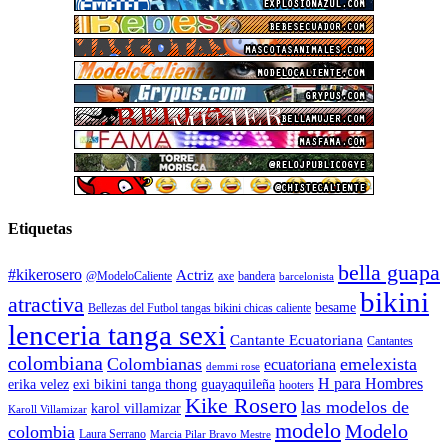
Etiquetas
bella guapa
#kikerosero
Actriz
@ModeloCaliente
axe
bandera
barcelonista
bikini
atractiva
besame
Bellezas del Futbol tangas bikini chicas caliente
lenceria tanga sexi
Cantante Ecuatoriana
Cantantes
colombiana
Colombianas
emelexista
ecuatoriana
demmi rose
H para Hombres
erika velez
exi bikini tanga thong
guayaquileña
hooters
Kike Rosero
las modelos de
karol villamizar
Karoll Villamizar
modelo
Modelo
colombia
Laura Serrano
Marcia Pilar Bravo Mestre