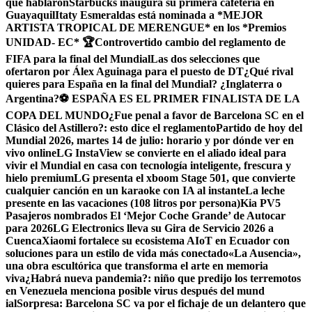
que hablaron
Starbucks inaugura su primera cafetería en
Guayaquil
Itaty Esmeraldas está nominada a *MEJOR
ARTISTA TROPICAL DE MERENGUE* en los *Premios
UNIDAD- EC* 🏆
Controvertido cambio del reglamento de
FIFA para la final del Mundial
Las dos selecciones que
ofertaron por Álex Aguinaga para el puesto de DT
¿Qué rival
quieres para España en la final del Mundial? ¿Inglaterra o
Argentina?
⚽ ESPAÑA ES EL PRIMER FINALISTA DE LA
COPA DEL MUNDO
¿Fue penal a favor de Barcelona SC en el
Clásico del Astillero?: esto dice el reglamento
Partido de hoy del
Mundial 2026, martes 14 de julio: horario y por dónde ver en
vivo online
LG InstaView se convierte en el aliado ideal para
vivir el Mundial en casa con tecnología inteligente, frescura y
hielo premium
LG presenta el xboom Stage 501, que convierte
cualquier canción en un karaoke con IA al instante
La leche
presente en las vacaciones (108 litros por persona)
Kia PV5
Pasajeros nombrados El ‘Mejor Coche Grande’ de Autocar
para 2026
LG Electronics lleva su Gira de Servicio 2026 a
Cuenca
Xiaomi fortalece su ecosistema AIoT en Ecuador con
soluciones para un estilo de vida más conectado
«La Ausencia»,
una obra escultórica que transforma el arte en memoria
viva
¿Habrá nueva pandemia?: niño que predijo los terremotos
en Venezuela menciona posible virus después del mund
ial
Sorpresa: Barcelona SC va por el fichaje de un delantero que