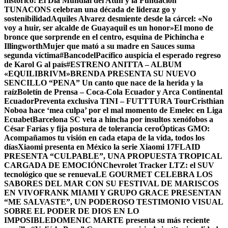
histórico: El Día Mundial del Atún y la Fundación
TUNACONS celebran una década de lideraz go y
sostenibilidad
Aquiles Alvarez desmiente desde la cárcel: «No
voy a huir, ser alcalde de Guayaquil es un honor»
El mono de
bronce que sorprende en el centro, esquina de Pichincha e
Illingworth
Mujer que mató a su madre en Sauces suma
segunda víctima
#BancodelPacífico auspicia el esperado regreso
de Karol G al país
#ESTRENO ANITTA – ALBUM
«EQUILIBRIVM»
BRENDA PRESENTA SU NUEVO
SENCILLO “PENA” Un canto que nace de la herida y la
raíz
Boletín de Prensa – Coca-Cola Ecuador y Arca Continental
Ecuador
Preventa exclusiva TINI – FUTTTURA Tour
Cristhian
Noboa hace ‘mea culpa’ por el mal momento de Emelec en Liga
Ecuabet
Barcelona SC veta a hincha por insultos xenófobos a
César Farías y fija postura de tolerancia cero
Ópticas GMO:
Acompañamos tu visión en cada etapa de la vida, todos los
días
Xiaomi presenta en México la serie Xiaomi 17
FLAID
PRESENTA “CULPABLE”, UNA PROPUESTA TROPICAL
CARGADA DE EMOCIÓN
Chevrolet Tracker LTZ: el SUV
tecnológico que se renueva
LE GOURMET CELEBRA LOS
SABORES DEL MAR CON SU FESTIVAL DE MARISCOS
EN VIVO
FRANK MIAMI Y GRUPO GRACE PRESENTAN
“ME SALVASTE”, UN PODEROSO TESTIMONIO VISUAL
SOBRE EL PODER DE DIOS EN LO
IMPOSIBLE
DOMENIC MARTE presenta su más reciente