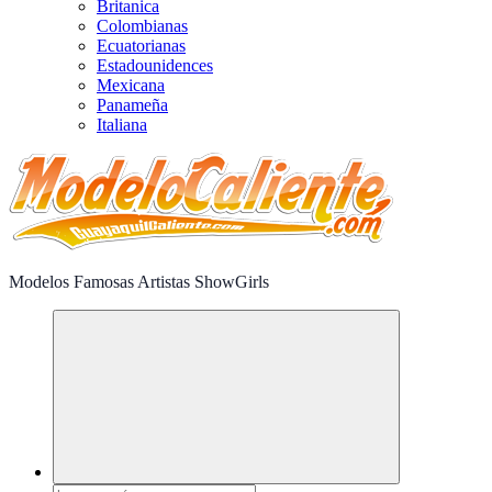
Britanica
Colombianas
Ecuatorianas
Estadounidences
Mexicana
Panameña
Italiana
Modelos Famosas Artistas ShowGirls