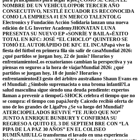
NOMBRE DE UN VEHÍCULO?
POR TERCER AÑO
CONSECUTIVO, NESTLÉ ECUADOR ES RECONOCIDA
COMO LA EMPRESA #1 EN MERCO TALENTO
LG
Electronics y Fundación Acción Solidaria lanzan una nueva
edición de LG Inverter Academy
JHONATAN LUNA
PRESENTA SU NUEVO EP «SONRÍE Y BAILA»
ÉXITO
TOTAL EN KFC: JOSÉ “EL CHOCLO” QUINTERO SE
TOMÓ EL AUTORÁPIDO DE KFC EL INCA
Papá vive la
fiesta del fútbol en primera fila sin salir de casa
Mundial 2026:
¿qué partidos se juegan hoy, 22 de junio? Horarios y
enfrentamientos
Los ecuatorianos cambian la perspectiva y ya
piensas en seguros a la hora de viajar
Mundial 2026: ¿qué
partidos se juegan hoy, 18 de junio? Horarios y
enfrentamientos
El gesto del árbitro australiano Shaun Evans en
el Mundial: ¿Símbolo supremacista o una broma infantil?
La
salud masculina sigue siendo una deuda pendiente: expertos
llaman a prevenir a tiempo
G-SHOCK celebra el tiempo que no
se compra: el tiempo con papá
Jordy Caicedo recibió oferta de
uno de los grandes de LigaPro ¿Se va luego del Mundial?
ATERCIOPELADOS REVIVE “TE JURO QUE NO”
JUNTO A ENRIQUE BUNBURY Y CONFIRMA SU
REGRESO A QUITO EL 3 DE SEPTIEM BRE CON “LA
PIPA DE LA PAZ 30 AÑOS” EN EL COLISEO
RUMIÑAHUI.
LG transforma el lavado en una experiencia