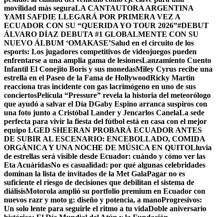
movilidad más segura
LA CANTAUTORA ARGENTINA
YAMI SAFDIE LLEGARÁ POR PRIMERA VEZ A
ECUADOR CON SU “QUERIDA YO TOUR 2026”
#DEBUT
ÁLVARO DÍAZ DEBUTA #1 GLOBALMENTE CON SU
NUEVO ÁLBUM ‘OMAKASE’
Salud en el circuito de los
esports: Los jugadores competitivos de videojuegos pueden
enfrentarse a una amplia gama de lesiones
Lanzamiento Cuento
Infantil El Conejito Boris y sus monedas
Miley Cyrus recibe una
estrella en el Paseo de la Fama de Hollywood
Ricky Martin
reacciona tras incidente con gas lacrimógeno en uno de sus
conciertos
Película “Pressure” revela la historia del meteorólogo
que ayudó a salvar el Día D
Gaby Espino arranca suspiros con
una foto junto a Cristóbal Lander y Jencarlos Canela
La sede
perfecta para vivir la fiesta del fútbol está en casa con el mejor
equipo LG
ED SHEERAN PROBARÁ ECUADOR ANTES
DE SUBIR AL ESCENARIO: ENCEBOLLADO, COMIDA
ORGÁNICA Y UNA NOCHE DE MÚSICA EN QUITO
Lluvia
de estrellas será visible desde Ecuador: cuándo y cómo ver las
Eta Acuáridas
No es casualidad: por qué algunas celebridades
dominan la lista de invitados de la Met Gala
Pagar no es
suficiente el riesgo de decisiones que debilitan el sistema de
diálisis
Motorola amplió su portfolio premium en Ecuador con
nuevos razr y moto g: diseño y potencia, a mano
Progresivos:
Un solo lente para seguirle el ritmo a tu vida
Doble aniversario