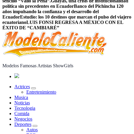
sencillo “Valió la Pena”.
Guayas, una crisis de institucionalidad
política sin precedentes en Ecuador
Banco del Pichincha 120
años impulsando la confianza y el desarrollo del
Ecuador
Estudio: los 10 destinos que marcan el pulso del viajero
ecuatoriano
LUIS FONSI REGRESA A MÉXICO CON EL
ÉXITO DE “CAMBIARÉ”
Modelos Famosas Artistas ShowGirls
Actrices
Entretenimiento
Musica
Noticias
Tecnologia
Comida
Negocios
Deportes
Autos