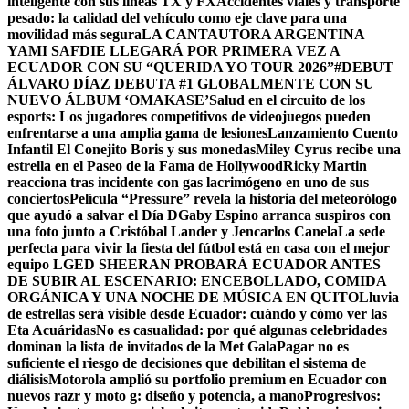
inteligente con sus líneas TX y FX
Accidentes viales y transporte
pesado: la calidad del vehículo como eje clave para una
movilidad más segura
LA CANTAUTORA ARGENTINA
YAMI SAFDIE LLEGARÁ POR PRIMERA VEZ A
ECUADOR CON SU “QUERIDA YO TOUR 2026”
#DEBUT
ÁLVARO DÍAZ DEBUTA #1 GLOBALMENTE CON SU
NUEVO ÁLBUM ‘OMAKASE’
Salud en el circuito de los
esports: Los jugadores competitivos de videojuegos pueden
enfrentarse a una amplia gama de lesiones
Lanzamiento Cuento
Infantil El Conejito Boris y sus monedas
Miley Cyrus recibe una
estrella en el Paseo de la Fama de Hollywood
Ricky Martin
reacciona tras incidente con gas lacrimógeno en uno de sus
conciertos
Película “Pressure” revela la historia del meteorólogo
que ayudó a salvar el Día D
Gaby Espino arranca suspiros con
una foto junto a Cristóbal Lander y Jencarlos Canela
La sede
perfecta para vivir la fiesta del fútbol está en casa con el mejor
equipo LG
ED SHEERAN PROBARÁ ECUADOR ANTES
DE SUBIR AL ESCENARIO: ENCEBOLLADO, COMIDA
ORGÁNICA Y UNA NOCHE DE MÚSICA EN QUITO
Lluvia
de estrellas será visible desde Ecuador: cuándo y cómo ver las
Eta Acuáridas
No es casualidad: por qué algunas celebridades
dominan la lista de invitados de la Met Gala
Pagar no es
suficiente el riesgo de decisiones que debilitan el sistema de
diálisis
Motorola amplió su portfolio premium en Ecuador con
nuevos razr y moto g: diseño y potencia, a mano
Progresivos: