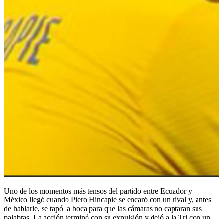
Uno de los momentos más tensos del partido entre Ecuador y
México llegó cuando Piero Hincapié se encaró con un rival y, antes
de hablarle, se tapó la boca para que las cámaras no captaran sus
palabras. La acción terminó con su expulsión y dejó a la Tri con un