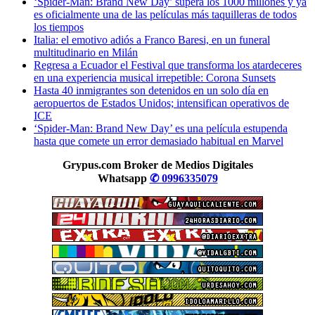
‘Spider-Man: Brand New Day’ supera los 1000 millones y ya
es oficialmente una de las películas más taquilleras de todos
los tiempos
Italia: el emotivo adiós a Franco Baresi, en un funeral
multitudinario en Milán
Regresa a Ecuador el Festival que transforma los atardeceres
en una experiencia musical irrepetible: Corona Sunsets
Hasta 40 inmigrantes son detenidos en un solo día en
aeropuertos de Estados Unidos; intensifican operativos de
ICE
‘Spider-Man: Brand New Day’ es una película estupenda
hasta que comete un error demasiado habitual en Marvel
Grypus.com Broker de Medios Digitales
Whatsapp
✆ 0996335079