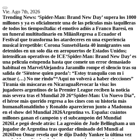
Vie. Ago 7th, 2026
Trending News:
‘Spider-Man: Brand New Day’ supera los 1000
millones y ya es oficialmente una de las películas más taquilleras
de todos los tiempos
Italia: el emotivo adiós a Franco Baresi, en
un funeral multitudinario en Milán
Regresa a Ecuador el
Festival que transforma los atardeceres en una experiencia
musical irrepetible: Corona Sunsets
Hasta 40 inmigrantes son
detenidos en un solo día en aeropuertos de Estados Unidos;
intensifican operativos de ICE
‘Spider-Man: Brand New Day’ es
una película estupenda hasta que comete un error demasiado
habitual en Marvel
​Alejandra Jaramillo rompe el silencio tras su
salida de ‘Siéntese quien pueda’: “Estoy tranquila con m i
actuar (…) No me rindo”
“Aquí no volverá a haber elecciones”
Tiranía sin máscaras en Nicaragua
Revocar la visa: los
jugadores argentinos de la Premier League reciben la noticia
más severa tras el Mundial 20 26
“Spider-Man: Un Nuevo Día”,
el héroe más querido regresa a los cines con su historia más
humana
Ronaldinho y Ronaldo aparecieron junto a Madonna
en el show del Mundial 2026
Argentina vs. España: cuántos
millones ganan el campeón y el subcampeón del Mundial
2026
Le pegó desde atrás: La agresión de Jude Bellingham a un
jugador de Argentina tras quedar eliminado del Mundi al
2026
Don Omar revela qué le dijo Daddy Yankee la última vez