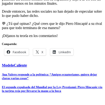
jugador menos en los minutos finales.
Desde entonces, las redes sociales no han dejado de especular sobre
lo que pudo haber dicho.
💬 ¿Tú qué opinas? ¿Qué crees que le dijo Piero Hincapié a su rival
para que todo terminara de esa manera?
¡Déjanos tu teoría en los comentarios!
Compartelo:
Facebook
X
LinkedIn
ModeloCaliente
Navegación
Ana Valero responde a la polémica: “Amigos ecuatorianos, quiero dejar
claras varias cosas”
de
entradas
El segundo expulsado del Mundial por la Ley Prestianni: Piero Hincapie vio
la tarjeta roja por llevarse la mano a la boca